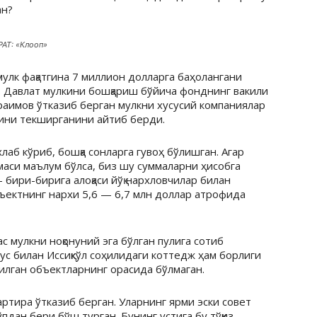
ан?
РАТ: «Клооп»
мулк фақатгина 7 миллион долларга баҳолангани
. Давлат мулкини бошқариш бўйича фонднинг вакили
аимов ўтказиб берган мулкни хусусий компаниялар
сини текширганини айтиб берди.
аб кўриб, бошқа сонларга гувоҳ бўлишган. Агар
аси маълум бўлса, биз шу суммаларни ҳисобга
 бири-бирига алоқаси йўқ нархловчилар билан
ъектнинг нархи 5,6 — 6,7 млн доллар атрофида
 мулкни ноқонуний эга бўлган пулига сотиб
ус билан Иссиқкўл соҳилидаги коттедж ҳам борлиги
зилган объектларнинг орасида бўлмаган.
артира ўтказиб берган. Уларнинг ярми эски совет
дан бери бўш турган. Бунинг устига бу тўққиз