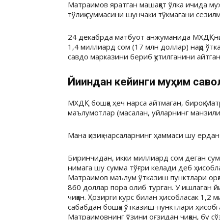
Матраимов яратган машаққат ўлка ичида м
тўлиқ суммасини шунчаки тўкмагани сезилм
24 декабрда матбуот анжуманида МХДҚн
1,4 миллиард сом (17 млн доллар) нақд ўтка
савдо марказини бериб қутилганини айтган
Йиғиндан кейинги муҳим саво
МХДҚ бошқа ҳеч нарса айтмаган, бироқ Мат
маълумотлар (масалан, уйларнинг манзил
Мана қизиқ нарсаларнинг ҳаммаси шу ердан 
Биринчидан, икки миллиард сом деган сумм
нимага шу сумма тўғри келади деб ҳисоб
Матраимов маълум ўтказиш пунктлари орқ
860 доллар пора олиб турган. У ишлаган 
чиққан. Ҳозирги курс билан ҳисобласак 1,2
сабабдан бошқа ўтказиш-пунктлари ҳисобг
Матраимовнинг ўзини оғзидан чиққан, бу сў