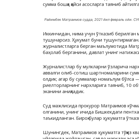
сумма бошқа қайси асосларга таяниб айтилг
Райимбек Матраимов судда, 2021 йил февраль ойи. СУ
Иккинчидан, нима учун ўтказиб берилган 
тушунарсиз. Ҳукумат буни тушунтирмаган
журналистларга берган маълумотида Матр
баҳолаб берганини, давлат унинг натижа
Журналистлар бу мулкларни ўзларича нархл
аввалги олиб-сотиш шартномаларини сумм
олдик; агар бу суммалар номаълум бўлса —
риелторларнинг нархларига таяниб, 10 об
эканини аниқладик.
Суд мажлисида прокурор Матраимов кўчмас
олганини, унинг ичида Бишкекдаги пентха
таъкидланган. Бироқ булар ҳукуматга ўтка
Шунингдек, Матраимов ҳукуматга тўққиз кв
уйларида жойлашган, савдо маркази эса кўп