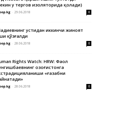
лекин у тергов изоляторида қолади)
oop.kg
-
29.06.2018
0
адиевнинг устидан иккинчи жиноят
ши қўзғалди
oop.kg
-
28.06.2018
0
uman Rights Watch: HRW: Фаол
унгишбаевнинг Қозоғистонга
кстрадицияланиши «ғазабни
айнатади»
oop.kg
-
28.06.2018
0