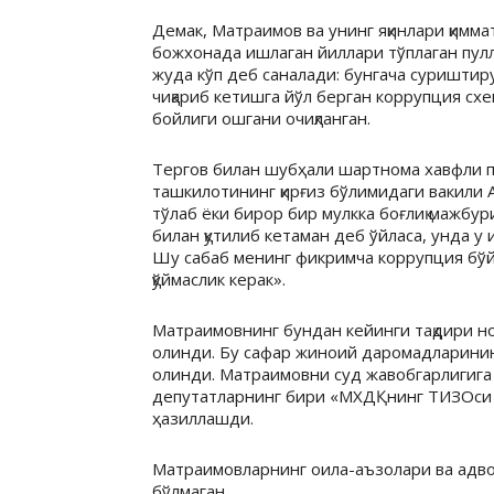
Демак, Матраимов ва унинг яқинлари қимм
божхонада ишлаган йиллари тўплаган пулла
жуда кўп деб саналади: бунгача суришти
чиқариб кетишга йўл берган коррупция сх
бойлиги ошгани очиқланган.
Тергов билан шубҳали шартнома хавфли пр
ташкилотининг қирғиз бўлимидаги вакил
тўлаб ёки бирор бир мулкка боғлиқ мажбур
билан қутилиб кетаман деб ўйласа, унда 
Шу сабаб менинг фикримча коррупция бўй
қўймаслик керак».
Матраимовнинг бундан кейинги тақдири ном
олинди. Бу сафар жиноий даромадларининг 
олинди. Матраимовни суд жавобгарлигига
депутатларнинг бири «МХДҚнинг ТИЗОси 
ҳазиллашди.
Матраимовларнинг оила-аъзолари ва адво
бўлмаган.