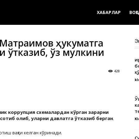
ХАБАРЛАР
ВОҚ
. Матраимов ҳукуматга
Э
и ўтказиб, ўз мулкини
Қ
б
428
қ
kl
Ў
к
т
лик коррупция схемалардан кўрган зарарни
сотиб олиб, уларни давлатга ўтказиб берган
.
Kl
тиш вақти келган кўринади.
С