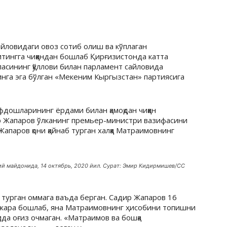
йловидаги овоз сотиб олиш ва кўплаган
итингга чиққандан бошлаб Қирғизистонда катта
асининг қўллови билан парламент сайловида
инга эга бўлган «Мекеним Кыргызстан» партиясига
дошларининг ёрдами билан қамоқдан чиққан
ир Жапаров ўлканинг премьер-министри вазифасини
апаров қони қайнаб турган халққа Матраимовнинг
й майдонида, 14 октябрь, 2020 йил. Сурат: Эмир Кидирмишев/CC
 турган оммага ваъда берган. Садир Жапаров 16
ажара бошлаб, яна Матраимовнинг ҳисобини топишни
ақида оғиз очмаган. «Матраимов ва бошқа