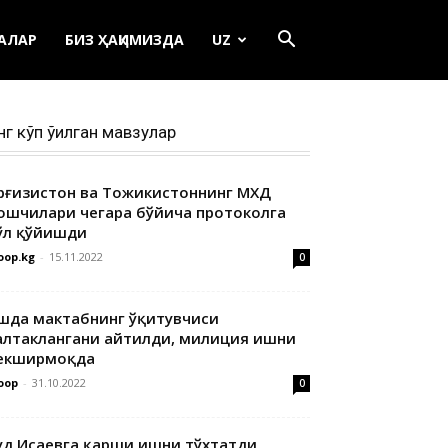
ЕАЛАР
БИЗ ҲАҚИМИЗДА
UZ
нг кўп ўқилган мавзулар
ирғизистон ва Тожикистоннинг МХДҚ
ошчилари чегара бўйича протоколга
ўл қўйишди
oop.kg
-
15.11.2022
0
шда мактабнинг ўқитувчиси
алтаклангани айтилди, милиция ишни
екширмоқда
oop
-
31.10.2022
0
уд Исаевга қарши ишни тўхтатди