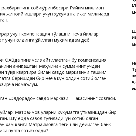
(
 раҳбарининг собиқ ўринбосари Райим миллион
kl
ия жиноий ишлари учун ҳукуматга икки миллиард
ган.
Ш
арар учун компенсация тўлашни неча йиллар
и
т учун олдинга қўйилган муҳим қадам деб
kl
ри ОАВда тинимсиз айтилаётган бу компенсация
H
анини аниқлашган. Маҳминан сумманинг учдан
Т
н тўққиз квартира билан савдо марказини ташкил
э
латга беришдан бир неча кун олдин сотиб олган.
қ
озирча номаълум.
kl
ган «Элдорадо» савдо маркази — акасининг совғаси.
и уйлар: Матраимов уларни ҳукуматга ўтказишдан бир
ан. Шу ерда савол туғилади: уй сотиб олган
ан ҳам қизиғи Матраимовга тегишли дейилган банк
қайси пулга сотиб олди?