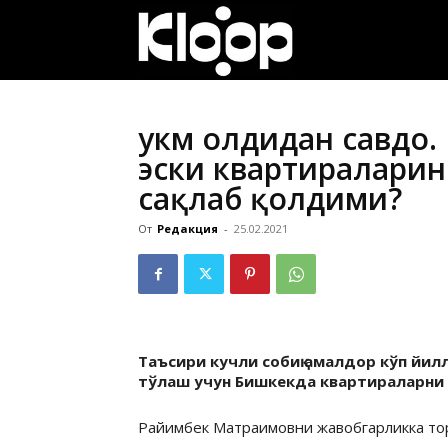
ҚИРҒИЗИСТОН
ЯНГИЛИКЛАРИ
Ҳукм олдидан савдо
эски квартираларин
сақлаб қолдими?
От
Редакция
-
25.02.2021
Таъсири кучли собиқ амалдор кўп йил
тўлаш учун Бишкекда квартираларни 
Райимбек Матраимовни жавобгарликка тор