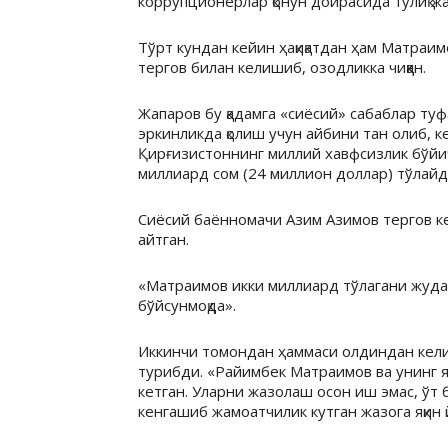
коррупционерлар қонун доирасида тўлиқ ж
Тўрт кундан кейин ҳақиқатдан ҳам Матраимо
тергов билан келишиб, озодликка чиққан.
Жапаров бу қадамга «сиёсий» сабаблар ту
эркинликда қолиш учун айбини тан олиб, к
Қирғизистоннинг миллий хавфсизлик бўйи
миллиард сом (24 миллион доллар) тўлайд
Сиёсий баённомачи Азим Азимов тергов к
айтган.
«Матраимов икки миллиард тўлагани жуда
бўйсунмоқда».
Иккинчи томондан ҳаммаси олдиндан кели
турибди. «Райимбек Матраимов ва унинг я
кетган. Уларни жазолаш осон иш эмас, ўт
кенгашиб жамоатчилик кутган жазога яқин