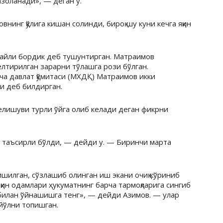
азоланади», — деган у.
внинг қўлига кишан солинди, бироқ шу куни кечга яқин
файли бордик деб тушунтирган. Матраимов
елтирилган зарарни тўлашга рози бўлган.
ча давлат қўмитаси (МХДҚ) Матраимов икки
и деб билдирган.
елишуви турли ўйга олиб келади деган фикрни
 таъсирли бўлди, — дейди у. — Биринчи марта
шилган, сўзлашиб олинган иш экани очиқ кўриниб
қин одамлари ҳукуматнинг барча тармоқларига сингиб
 билан ўйнашишга тенг», — дейди Азимов. — улар
 йўлни топишган.