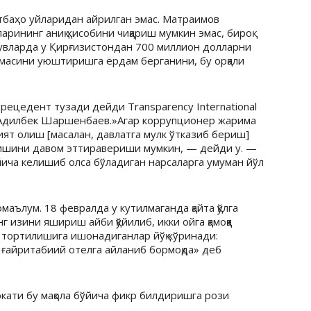
атбаҳо уйларидан айрилган эмас. Матраимов
рининг аниқ ҳисобини чиқариш мумкин эмас, бироқ
рувларда у Қирғизистондан 700 миллион долларни
емасини уюштиришга ёрдам берганини, бу орқали
ецедент тузади дейди Transparency International
и Адилбек Шаршенбаев.»Агар коррупционер жарима
ият олиш [масалан, давлатга мулк ўтказиб бериш]
у ишини давом эттиравериши мумкин, — дейди у. —
ича келишиб олса бўладиган нарсаларга умуман йўл
аълум. 18 февралда у кутилмаганда қайта қўлга
изини яшириш айби қўйилиб, икки ойга қамоққа
 тортилишига ишонадиганлар йўқ кўринади:
ғайритабиий отелга айланиб бормоқда» деб
кати бу мақола бўйича фикр билдиришга рози