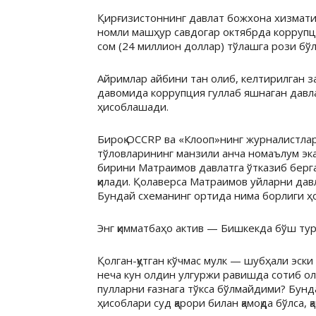
Қирғизистоннинг давлат божхона хизмати
номли машҳур савдогар октябрда коррупц
сом (24 миллион доллар) тўлашга рози бўл
Айримлар айбини тан олиб, келтирилган з
давомида коррупция гуллаб яшнаган давла
ҳисоблашади.
Бироқ OCCRP ва «Клооп»нинг журналистла
тўловларининг манзили анча номаълум эк
бирини Матраимов давлатга ўтказиб берга
қилади. Қолаверса Матраимов уйларни дав
Бундай схеманинг ортида нима борлиги ҳ
Энг қимматбаҳо актив — Бишкекда бўш тур
Қолган-қутган кўчмас мулк — шубҳали эск
неча кун олдин улгуржи равишда сотиб олг
пулларни ғазнага тўкса бўлмайдими? Бунд
ҳисоблари суд қарори билан қамоқда бўлса, 