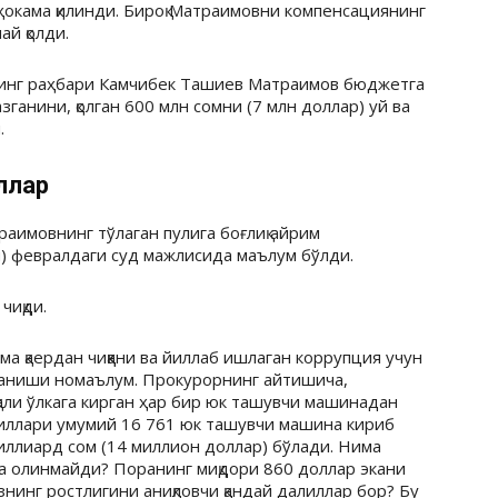
уҳокама қилинди. Бироқ Матраимовни компенсациянинг
ай қолди.
инг раҳбари Камчибек Ташиев Матраимов бюджетга
зганини, қолган 600 млн сомни (7 млн доллар) уй ва
.
ллар
раимовнинг тўлаган пулига боғлиқ айрим
и) февралдаги суд мажлисида маълум бўлди.
чиқди.
а қаердан чиққани ва йиллаб ишлаган коррупция учун
ланиши номаълум. Прокурорнинг айтишича,
али ўлкага кирган ҳар бир юк ташувчи машинадан
йиллари умумий 16 761 юк ташувчи машина кириб
 миллиард сом (14 миллион доллар) бўлади. Нима
а олинмайди? Поранинг миқдори 860 доллар экани
знинг ростлигини аниқловчи қандай далиллар бор? Бу