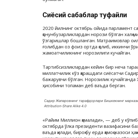
Сиёсий сабаблар туфайли
2020 йилнинг октябрь ойида парламент са
қонунбузарликлардан норози бўлган халқ м
ўзгаришлар бошланган. Матраимовлар оил
ғолибдан оз фоиз ортда қолиб, иккинчи ўр
жамоатчиликнинг норозилиги кучайган.
Тартибсизликлардан кейин бир неча тараф
миллатчилик кўз қарашдаги сиёсатчи Сад
бажарувчи бўлган. Норозилик кучайганда Ж
ҳисобини топаман деб ваъда берган.
Садир Жапаровнинг тарафдорлари Бишкекнинг маркази
Attribution-Share Alike 4.0
«Райим Миллион қамалади», — деб у кўпиб
октябрда ўлка президенти вазифасини б
ваъда қилади, бироқ бу ерда қамоқ жазоси ҳ