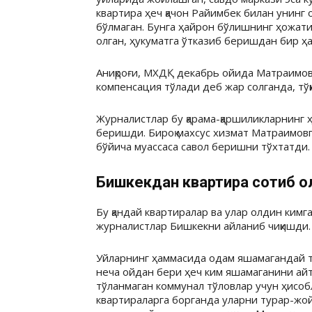
квартира ҳеч қачон Райимбек билан унинг
бўлмаган. Бунга ҳайрон бўлишнинг ҳожати
олган, ҳукуматга ўтказиб беришдан бир ҳ
Аниқроғи, МХДҚ декабрь ойида Матраимов қ
компенсация тўлади деб жар солганда, тўқ
Журналистлар бу қарама-қаршиликларнинг
беришди. Бироқ махсус хизмат Матраимовга
бўйича муассаса савол беришни тўхтатди.
Бишкекдан квартира сотиб 
Бу қандай квартиралар ва улар олдин кимг
журналистлар Бишкекни айланиб чиқишди.
Уйларнинг ҳаммасида одам яшамагандай т
неча ойдан бери ҳеч ким яшамаганини ай
тўланмаган коммунал тўловлар учун ҳисоб
квартираларга борганда уларни турар-жой 