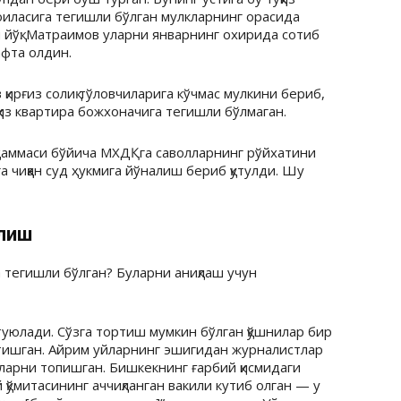
 оиласига тегишли бўлган мулкларнинг орасида
 йўқ: Матраимов уларни январнинг охирида сотиб
афта олдин.
ирғиз солиқ тўловчиларига кўчмас мулкини бериб,
қиз квартира божхоначига тегишли бўлмаган.
 ҳаммаси бўйича МХДҚга саволларнинг рўйхатини
 чиққан суд ҳукмига йўналиш бериб қутулди. Шу
олиш
а тегишли бўлган? Буларни аниқлаш учун
уюлади. Сўзга тортиш мумкин бўлган қўшнилар бир
тишган. Айрим уйларнинг эшигидан журналистлар
ларни топишган. Бишкекнинг ғарбий қисмидаги
қўмитасининг аччиқланган вакили кутиб олган — у