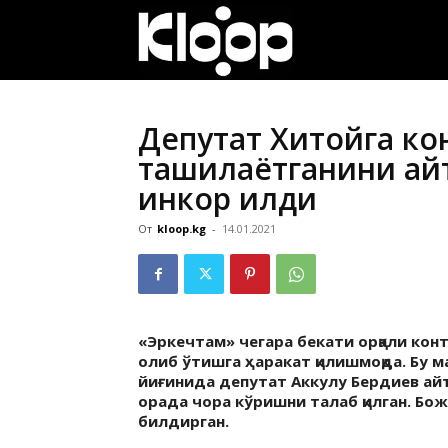
ҚИРҒИЗИСТОН
ЯНГИЛИКЛАРИ
Депутат Хитойга ко
ташилаётганини ай
инкор қилди
От
kloop.kg
-
14.01.2021
«Эркечтам» чегара бекати орқали кон
олиб ўтишга ҳаракат қилишмоқда. Бу 
йиғинида депутат Аккулу Бердиев айтг
орада чора кўришни талаб қилган. Бо
билдирган.