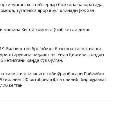
 ортилмаган, контейнерлар божхона назоратида.
оқда, тугатилса қарор қабул қилинади [юк ҳал
и машина Хитой томонга ўтиб кетди деган
2019 йилнинг ноябрь ойида божхона хизматидаги
 суриштирувини чиқаришган. Унда Қирғизистондан
б кетилгани ҳақида сўз бўлган.
а хизмати раисининг собиқ ўринбосари Райимбек
 йилнинг 20 октябрида қўлга олиниб, бироқ давлат
либ кетган.