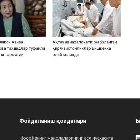
ячиси Азиза
Ақтау авиаҳалокати: жабрланган
ова таҳдидлар туфайли
қирғизистонликлар Бишкекка
ни тарк этди
олиб келинди
Фойдаланиш қоидалари
Б
Kloop.kgнинг мақолаларининг асл нусхасига