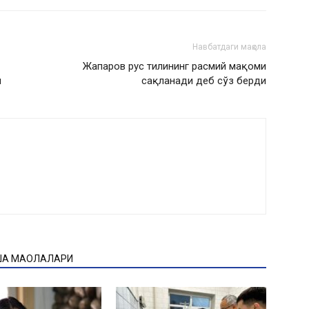
Навбатдаги мақола
Жапаров рус тилининг расмий мақоми
и
сақланади деб сўз берди
ҚА МАҚОЛАЛАРИ