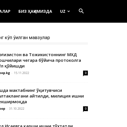
ЕАЛАР
БИЗ ҲАҚИМИЗДА
UZ
нг кўп ўқилган мавзулар
ирғизистон ва Тожикистоннинг МХДҚ
ошчилари чегара бўйича протоколга
ўл қўйишди
oop.kg
-
15.11.2022
0
шда мактабнинг ўқитувчиси
алтаклангани айтилди, милиция ишни
екширмоқда
oop
-
31.10.2022
0
уд Исаевга қарши ишни тўхтатди