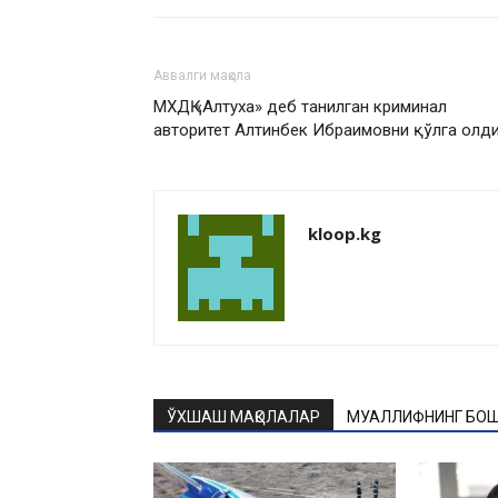
Аввалги мақола
МХДҚ «Алтуха» деб танилган криминал
авторитет Алтинбек Ибраимовни қўлга олд
kloop.kg
ЎХШАШ МАҚОЛАЛАР
МУАЛЛИФНИНГ БОШ