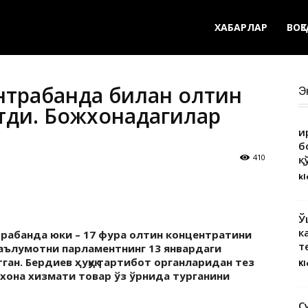
ХАБАРЛАР
ВОҚ
нтрабанда билан олтин
Э
тди. Божхонадагилар
Қ
б
410
қ
kl
Ў
к
трабанда юки – 17 фура олтин концентратини
т
маълумотни парламентнинг 13 январдаги
ан. Бердиев ҳуқуқ тартибот органларидан тез
Kl
жхона хизмати товар ўз ўрнида турганини
С