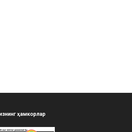
изнинг ҳамкорлар