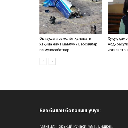
Оқтаудаги самолёт ҳалокати
Ҳуқуқ ҳимо
ҳақида нима маълум? Версиялар
Абдирасул
ва муносабатлар
Қирғизистон
Биз билан боғланиш учун:
Манзил: Горький кўчаси 48/1, Бишкек,