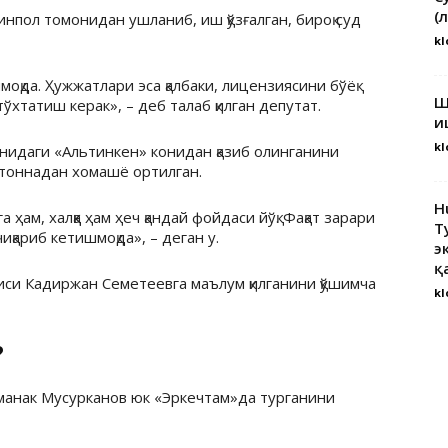
(
пол томонидан ушланиб, иш қўзғалган, бироқ суд
kl
қда. Ҳужжатлари эса қалбаки, лицензиясини бўёқ
Ш
 тўхтатиш керак», – деб талаб қилган депутат.
и
kl
нидаги «Альтинкен» конидан қазиб олинганини
4 тоннадан хомашё ортилган.
H
 ҳам, халққа ҳам ҳеч қандай фойдаси йўқ. Фақат зарари
Т
иқариб кетишмоқда», – деган у.
э
қ
иси Кадиржан Семетеевга маълум қилганини қўшимча
kl
?
манак Мусурканов юк «Эркечтам»да турганини