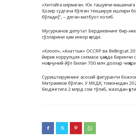
«Хитойга кирмаган. Юк ташувчи машинага
Ҳозир судгача бўлган текширув ишлари борм
бўлади]”, – деган матбуот котиб.
Мусурканов депутат Бердиевнинг бир-икк
сўзларини ҳам инкор қилди.
«Клооп», «Азаттык» OCCRP ва Bellingcat 
йирик коррупция схемаси ҳақида биринчи
ноқонуний йўл билан 700 млн доллар чиқари
Суриштирувнинг асосий фигуранти божхон
Матраимов бўлган. У МХДҚ томонидан 2020
бюджетига 2 млрд сом тўлаб, жазодан қути