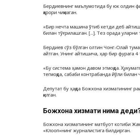
Бердиевнинг маълумотида бу юк олдин фин
қарори чиқмаган.
«Бир нечта машина ўтиб кетди деб айтишмо
билан тўғрилашган. [...]. Тез орада уларни
Бердиев сўз бўлган олтин Чонг-Олай тума
айтган. Унинг айтишича, ҳар бир фурага 
«Бу система ҳамон давом этмоқда. Ҳукуматга
тегмоқда, сабаби контрабанда йўли билан ч
Депутат бу ҳақда Божхона хизматининг ра
қилган.
Божхона хизмати нима деди
Божхона хизматининг матбуот котиби Жа
«Клооп»нинг журналистига билдирган.