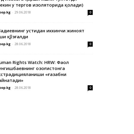
лекин у тергов изоляторида қолади)
oop.kg
-
29.06.2018
0
адиевнинг устидан иккинчи жиноят
ши қўзғалди
oop.kg
-
28.06.2018
0
uman Rights Watch: HRW: Фаол
унгишбаевнинг Қозоғистонга
кстрадицияланиши «ғазабни
айнатади»
oop.kg
-
28.06.2018
0