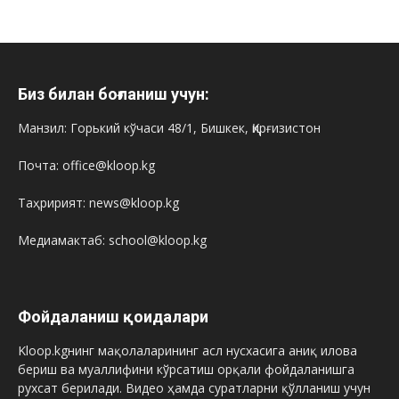
Биз билан боғланиш учун:
Манзил: Горький кўчаси 48/1, Бишкек, Қирғизистон
Почта: office@kloop.kg
Таҳририят: news@kloop.kg
Медиамактаб: school@kloop.kg
Фойдаланиш қоидалари
Kloop.kgнинг мақолаларининг асл нусхасига аниқ илова
бериш ва муаллифини кўрсатиш орқали фойдаланишга
рухсат берилади. Видео ҳамда суратларни қўлланиш учун