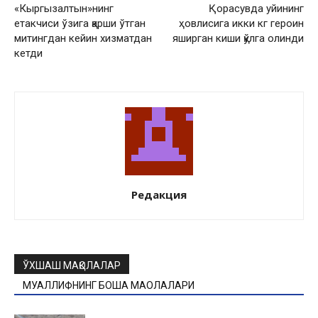
«Кыргызалтын»нинг
Қорасувда уйининг
етакчиси ўзига қарши ўтган
ҳовлисига икки кг героин
митингдан кейин хизматдан
яширган киши қўлга олинди
кетди
Редакция
ЎХШАШ МАҚОЛАЛАР
МУАЛЛИФНИНГ БОШҚА МАҚОЛАЛАРИ