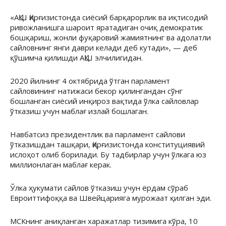
«АҚШ Қирғизистонда сиёсий барқарорлик ва иқтисодий
ривожланишга шароит яратадиган очиқ демократик
бошқариш, жонли фуқаровий жамиятнинг ва адолатли
сайловнинг янги даври келади деб кутади», — деб
қўшимча қилишди АҚШ элчилигидан.
2020 йилнинг 4 октябрида ўтган парламент
сайловининг натижаси бекор қилингандан сўнг
бошланган сиёсий инқироз вақтида ўлка сайловлар
ўтказиш учун маблағ излай бошлаган.
Навбатсиз президентлик ва парламент сайлови
ўтказишдан ташқари, Қирғизистонда конституциявий
ислоҳот олиб борилади. Бу тадбирлар учун ўлкага юз
миллионлаган маблағ керак.
Ўлка ҳукумати сайлов ўтказиш учун ёрдам сўраб
Евроиттифоққа ва Швейцарияга мурожаат қилган эди.
МСКнинг аниқланган харажатлар тизимига кўра, 10