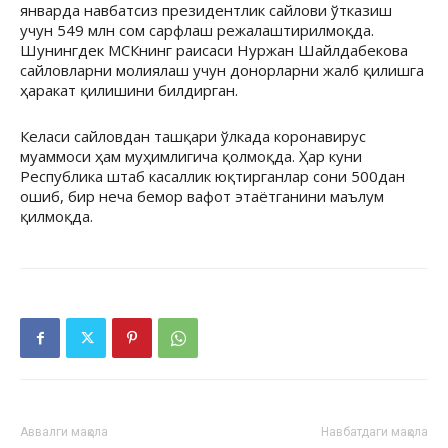
январда навбатсиз президентлик сайлови ўтказиш
учун 549 млн сом сарфлаш режалаштирилмоқда.
Шунингдек МСКнинг раисаси Нуржан Шайлдабекова
сайловларни молиялаш учун донорларни жалб қилишга
ҳаракат қилишини билдирган.
Келаси сайловдан ташқари ўлкада коронавирус
муаммоси ҳам муҳимлигича қолмоқда. Ҳар куни
Республика штаб касаллик юқтирганлар сони 500дан
ошиб, бир неча бемор вафот этаётганини маълум
қилмоқда.
Аввалги мақола
Навбатдаги мақола