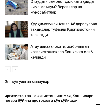
Оқтаудаги самолёт ҳалокати ҳақида
нима маълум? Версиялар ва
муносабатлар
Ҳуқуқ ҳимоячиси Азиза Абдирасулова
таҳдидлар туфайли Қирғизистонни
тарк этди
Ақтау авиаҳалокати: жабрланган
қирғизистонликлар Бишкекка олиб
келинди
Энг кўп ўқилган мавзулар
Қирғизистон ва Тожикистоннинг МХДҚ бошчилари
чегара бўйича протоколга қўл қўйишди