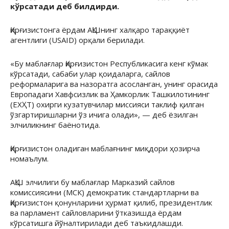
кўрсатади деб билдирди.
Қирғизистонга ёрдам АҚШнинг халқаро тараққиёт
агентлиги (USAID) орқали берилади.
«Бу маблағлар Қирғизистон Республикасига кенг кўмак
кўрсатади, сабаби улар қоидаларга, сайлов
реформаларига ва назоратга асосланган, унинг орасида
Европадаги Хавфсизлик ва Ҳамкорлик Ташкилотининг
(ЕХҲТ) охирги кузатувчилар миссияси таклиф қилган
ўзгартиришларни ўз ичига олади», — деб ёзилган
элчиликнинг баёнотида.
Қирғизистон оладиган маблағнинг миқдори ҳозирча
номаълум.
АҚШ элчилиги бу маблағлар Марказий сайлов
комиссиясини (МСК) демократик стандартларни ва
Қирғизистон қонунларини ҳурмат қилиб, президентлик
ва парламент сайловларини ўтказишда ёрдам
кўрсатишга йўналтирилади деб таъкидлашди.