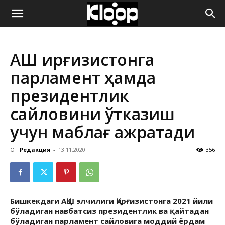
ҚИРҒИЗИСТОН
АҚШ Қирғизистонга
ЯНГИЛИКЛАРИ
парламент ҳамда
президентлик
сайловини ўтказиш
учун маблағ ажратади
От
Редакция
-
13.11.2020
356
Бишкекдаги АҚШ элчилиги Қирғизистонга 2021 йили
бўладиган навбатсиз президентлик ва қайтадан
бўладиган парламент сайловига моддий ёрдам