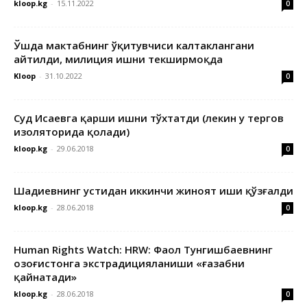
kloop.kg
-
15.11.2022
0
Ўшда мактабнинг ўқитувчиси калтаклангани
айтилди, милиция ишни текширмоқда
Kloop
-
31.10.2022
0
Суд Исаевга қарши ишни тўхтатди (лекин у тергов
изоляторида қолади)
kloop.kg
-
29.06.2018
0
Шадиевнинг устидан иккинчи жиноят иши қўзғалди
kloop.kg
-
28.06.2018
0
Human Rights Watch: HRW: Фаол Тунгишбаевнинг
Қозоғистонга экстрадицияланиши «ғазабни
қайнатади»
kloop.kg
-
28.06.2018
0