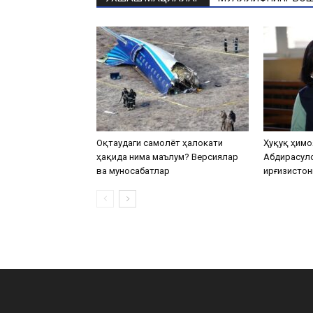
Оқтаудаги самолёт ҳалокати
Ҳуқуқ ҳимо
ҳақида нима маълум? Версиялар
Абдирасул
ва муносабатлар
Қирғизистон