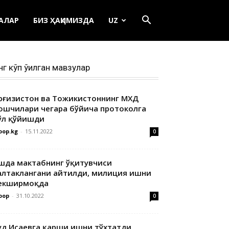
ЕАЛАР
БИЗ ҲАҚИМИЗДА
UZ
нг кўп ўқилган мавзулар
ирғизистон ва Тожикистоннинг МХДҚ
ошчилари чегара бўйича протоколга
ўл қўйишди
oop.kg
-
15.11.2022
0
шда мактабнинг ўқитувчиси
алтаклангани айтилди, милиция ишни
екширмоқда
oop
-
31.10.2022
0
уд Исаевга қарши ишни тўхтатди