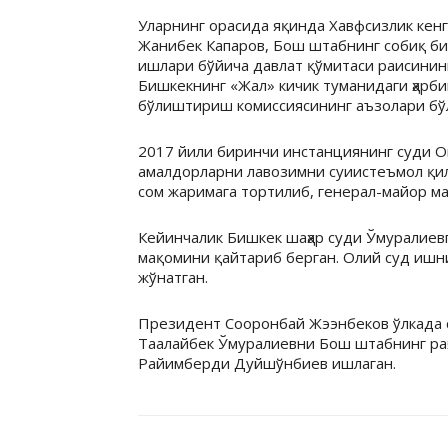
Уларнинг орасида яқинда Хавфсизлик кенг
Жанибек Капаров, Бош штабнинг собиқ б
ишлари бўйича давлат қўмитаси раисинин
Бишкекнинг «Жал» кичик туманидаги ҳарб
бўлиштириш комиссиясининг аъзолари бўл
2017 йили биринчи инстанциянинг суди О
амалдорларни лавозимни суиистеъмол қил
сом жаримага тортилиб, генерал-майор ма
Кейинчалик Бишкек шаҳар суди Ўмуралиев
мақомини қайтариб берган. Олий суд ишн
жўнатган.
Президент Сооронбай Жээнбеков ўлкада 
Таалайбек Ўмуралиевни Бош штабнинг раҳб
Райимберди Дуйшўнбиев ишлаган.