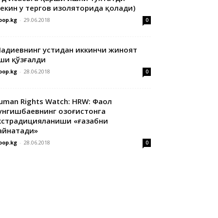
лекин у тергов изоляторида қолади)
oop.kg
-
29.06.2018
0
адиевнинг устидан иккинчи жиноят
ши қўзғалди
oop.kg
-
28.06.2018
0
uman Rights Watch: HRW: Фаол
унгишбаевнинг Қозоғистонга
кстрадицияланиши «ғазабни
айнатади»
oop.kg
-
28.06.2018
0