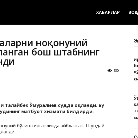
ХАБАРЛАР
ВОҚ
раларни ноқонуний
Э
анган бош штабнинг
нди
Қ
б
530
қ
kl
Ў
к
ри Талайбек Ўмуралиев судда оқланди. Бу
т
судининг матбуот хизмати билдирди.
Kl
қонуний бўлиштирганликда айбланган. Шундай
қланди.
С