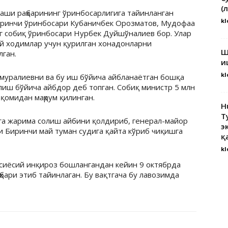
(
аши раҳбарининг ўринбосарлигига тайинланган
kl
иринчи ўринбосари Кубаничбек Орозматов, Мудофаа
г собиқ ўринбосари Нурбек Дуйшўналиев бор. Улар
ий ходимлар учун қурилган хонадонларни
Ш
ган.
и
kl
муралиевни ва бу иш бўйича айбланаётган бошқа
иш бўйича айбдор деб топган. Собиқ министр 5 млн
қомидан маҳрум қилинган.
H
Т
га жарима солиш айбини қолдириб, генерал-майор
э
и Биринчи май туман судига қайта кўриб чиқишга
қ
kl
сиёсий инқироз бошлангандан кейин 9 октябрда
ари этиб тайинлаган. Бу вақтгача бу лавозимда