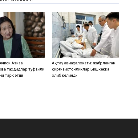
ячиси Азиза
Ақтау авиаҳалокати: жабрланган
ова таҳдидлар туфайли
қирғизистонликлар Бишкекка
ни тарк этди
олиб келинди