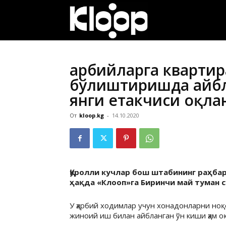
ҚИРҒИЗИСТОН
ЯНГИЛИКЛАРИ
Ҳарбийларга кварти
бўлиштиришда айбл
янги етакчиси оқла
От
kloop.kg
-
14.10.2020
Қуролли кучлар бош штабининг раҳба
ҳақда «Клооп»га Биринчи май туман 
У ҳарбий ходимлар учун хонадонларни но
жиноий иш билан айбланган ўн киши ҳам о