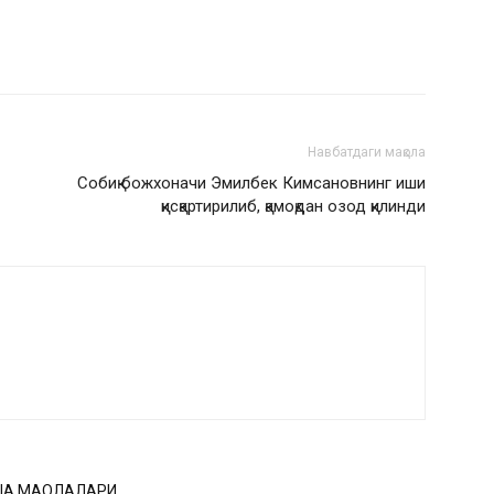
Навбатдаги мақола
Собиқ божхоначи Эмилбек Кимсановнинг иши
қисқартирилиб, қамоқдан озод қилинди
ҚА МАҚОЛАЛАРИ