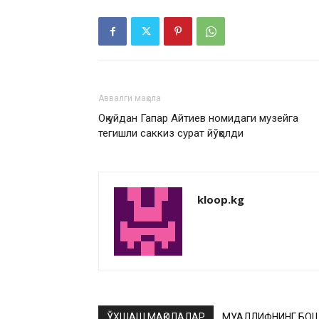
Аввалги мақола
Оқ уйдан Гапар Айтиев номидаги музейга
тегишли саккиз сурат йўқолди
kloop.kg
ЎХШАШ МАҚОЛАЛАР
МУАЛЛИФНИНГ БОШ