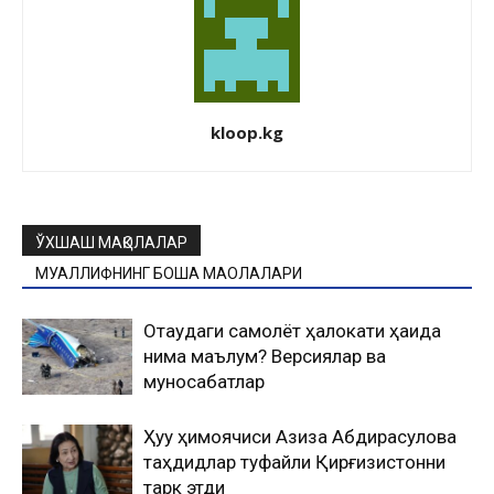
kloop.kg
ЎХШАШ МАҚОЛАЛАР
МУАЛЛИФНИНГ БОШҚА МАҚОЛАЛАРИ
Оқтаудаги самолёт ҳалокати ҳақида
нима маълум? Версиялар ва
муносабатлар
Ҳуқуқ ҳимоячиси Азиза Абдирасулова
таҳдидлар туфайли Қирғизистонни
тарк этди