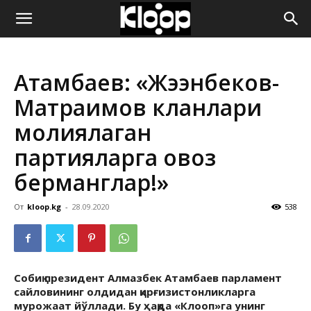
ҚИРҒИЗИСТОН
Атамбаев: «Жээнбеков-
ЯНГИЛИКЛАРИ
Матраимов кланлари
молиялаган
партияларга овоз
берманглар!»
От
kloop.kg
-
28.09.2020
538
Собиқ президент Алмазбек Атамбаев парламент
сайловининг олдидан қирғизистонликларга
мурожаат йўллади. Бу ҳақда «Клооп»га унинг