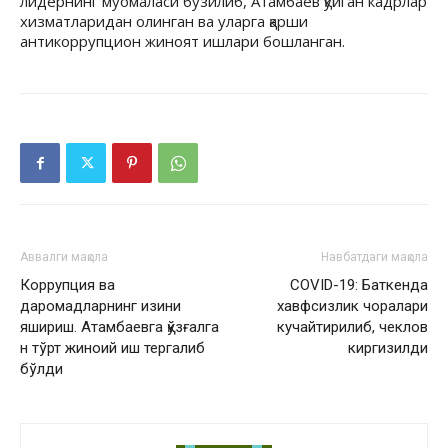
лидернинг муомаласи бузилиб, Атамбаев қўйган кадрлар
хизматларидан олинган ва уларга қарши
антикоррупцион жиноят ишлари бошланган.
Аввалги мақола
Навбатдаги мақола
Коррупция ва
COVID-19: Баткенда
даромадларнинг изини
хавфсизлик чоралари
яшириш. Атамбаевга қўзғалга
кучайтирилиб, чеклов
н тўрт жиноий иш тергалиб
киргизилди
бўлди