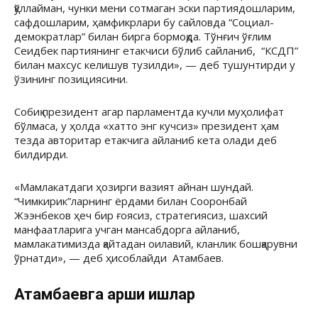
қўллайман, чунки мени сотмаган эски партиядошларим,
сафдошларим, ҳамфикрлари бу сайловда “Социал-
демократлар” билан бирга бормоқда. Тўнғич ўғлим
Сеидбек партиянинг етакчиси бўлиб сайланиб, “КСДП”
билан махсус келишув тузилди», — деб тушунтирди у
ўзининг позициясини.
Собиқ президент агар парламентда кучли муҳолифат
бўлмаса, у ҳолда «хатто энг кучсиз» президент ҳам
тезда авторитар етакчига айланиб кета олади деб
билдирди.
«Мамлакатдаги ҳозирги вазият айнан шундай.
“Чимкирик”ларнинг ёрдами билан Сооронбай
Жээнбеков ҳеч бир ғоясиз, стратегиясиз, шахсий
манфаатларига учган мансабдорга айланиб,
мамлакатимизда қайтадан оилавий, кланлик бошқарувни
ўрнатди», — деб ҳисоблайди Атамбаев.
Атамбаевга қарши ишлар