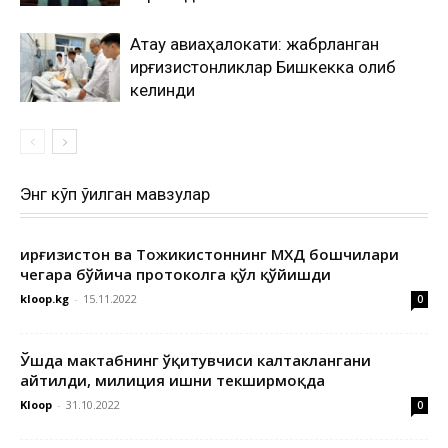
Ақтау авиаҳалокати: жабрланган
қирғизистонликлар Бишкекка олиб
келинди
Энг кўп ўқилган мавзулар
Қирғизистон ва Тожикистоннинг МХДҚ бошчилари
чегара бўйича протоколга қўл қўйишди
kloop.kg
-
15.11.2022
0
Ўшда мактабнинг ўқитувчиси калтаклангани
айтилди, милиция ишни текширмоқда
Kloop
-
31.10.2022
0