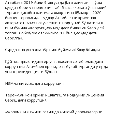
Атамбаев 2019-йили 9-августда қўлга олинган — ўша
кундан бери у пневмония сабаб касалхонага ўтказилиб
тургани ҳисобга олинмаса қамоқдагина бўлмоқда. 2020-
йилнинг оралиғида судлар Атамбаевни криминал
авторитет Азиз Батукаевнинг ноқонуний бўшатилиш
иши бўйича «Коррупция» моддаси билан айбдор деб
топган. Собиқ ўлка етакчисига 11 йил қамоқ муддати
берилган.
Яқиндагина унга яна тўрт иш бўйича айблар қўйилди:
Қўйтош қишлоғидаги ер участкасини сотиб олишдаги
коррупция. Атамбаев президент бўлиб турганда у ерда
унинг резиденцияси бўлган;
ИЭМни янгилашдаги коррупция;
Терек-Сай кон ерини ишлатишга ноқонуний лицензия
беришдаги коррупция;
«Форум» МЭПФини сотишда жиноий даромадларни