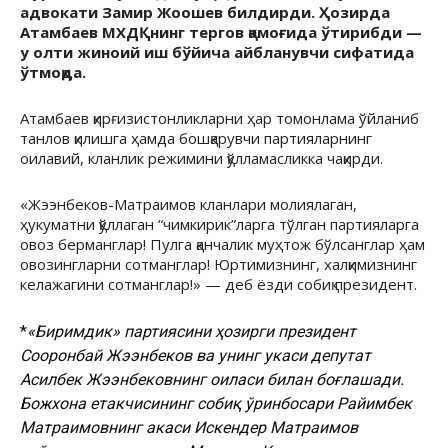
адвокати Замир Жоошев билдирди. Ҳозирда
Атамбаев МХДҚнинг тергов қамоғида ўтирибди —
у олти жиноий иш бўйича айбланувчи сифатида
ўтмоқда.
Атамбаев қирғизистонликларни ҳар томонлама ўйланиб
танлов қилишга ҳамда бошқарувчи партияларнинг
оилавий, кланлик режимини қўлламасликка чақирди.
«Жээнбеков-Матраимов кланлари молиялаган,
ҳукуматни қўллаган “чимкирик”ларга тўлган партияларга
овоз берманглар! Пулга қанчалик муҳтож бўлсанглар ҳам
овозингларни сотманглар! Юртимизнинг, халқимизнинг
келажагини сотманглар!» — деб ёзди собиқ президент.
*
«Биримдик» партиясини ҳозирги президент
Сооронбай Жээнбеков ва унинг укаси депутат
Асилбек Жээнбековнинг оиласи билан боғлашади.
Божхона етакчисининг собиқ ўринбосари Райимбек
Матраимовнинг акаси Искендер Матраимов