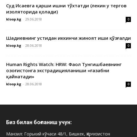
Суд Исаевга қарши ишни тўхтатди (лекин у тергов
изоляторида қолади)
kloop.kg
-
29.06.2018
0
Шадиевнинг устидан иккинчи жиноят иши қўзғалди
kloop.kg
-
28.06.2018
0
Human Rights Watch: HRW: Фаол Тунгишбаевнинг
Қозоғистонга экстрадицияланиши «ғазабни
қайнатади»
kloop.kg
-
28.06.2018
0
Биз билан боғланиш учун:
Манзил: Горький кўчаси 48/1, Бишкек, Қирғизистон