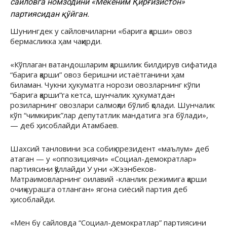
сайловга номзодини «Мекеним Қирғизистон»
партиясидан қўйган.
Шунингдек у сайловчиларни «барига қарши» овоз
бермасликка ҳам чақирди.
«Кўплаган ватандошларим қаршилик билдирув сифатида
“барига қарши” овоз беришни истаётганини ҳам
биламан. Чукни ҳукуматга норози овозларнинг кўпи
“барига қарши”га кетса, шунчалик ҳукуматдан
розиларнинг овозлари салмоқли бўлиб қолади. Шунчалик
кўп “чимкирик”лар депутатлик мандатига эга бўлади»,
— деб ҳисоблайди Атамбаев.
Шахсий танловини эса собиқ президент «маълум» деб
атаган — у «оппозициячи» «Социал-демократлар»
партиясини қўллайди У уни «Жээнбеков-
Матраимовларнинг оилавий -кланлик режимига қарши
очиқ курашга отланган» ягона сиёсий партия деб
ҳисоблайди.
«Мен бу сайловда “Социал-демократлар” партиясини