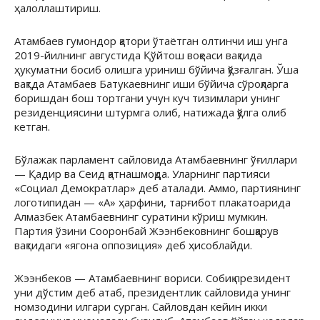
ҳалоллаштириш.
Атамбаев гумондор қатори ўтаётган олтинчи иш унга
2019-йилнинг августида Қўйтош воқеаси вақтида
ҳукуматни босиб олишга уриниш бўйича қўзғалган. Ўша
вақтда Атамбаев Батукаевнинг иши бўйича сўроқларга
боришдан бош тортгани учун куч тизимлари унинг
резиденциясини штурмга олиб, натижада қўлга олиб
кетган.
Бўлажак парламент сайловида Атамбаевнинг ўғиллари
— Қадир ва Сеид қатнашмоқда. Уларнинг партияси
«Социал Демократлар» деб аталади. Аммо, партиянинг
логотипидан — «А» ҳарфини, тарғибот плакатоарида
Алмазбек Атамбаевнинг суратини кўриш мумкин.
Партия ўзини Сооронбай Жээнбековнинг бошқарув
вақтидаги «ягона оппозиция» деб ҳисоблайди.
Жээнбеков — Атамбаевнинг вориси. Собиқ президент
уни дўстим деб атаб, президентлик сайловида унинг
номзодини илгари сурган. Сайловдан кейин икки