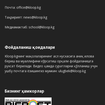
Почта: office@kloop.kg
Таҳририят: news@kloop.kg
Медиамактаб: school@kloop.kg
Фойдаланиш қоидалари
Kloop.kgнинг мақолаларининг асл нусхасига аниқ илова
бериш ва муаллифини кўрсатиш орқали фойдаланишга
рухсат берилади. Видео ҳамда суратларни қўлланиш учун
ушбу почтага ёзишингиз мумкин: ulugbek@kloop.kg
Бизнинг ҳамкорлар