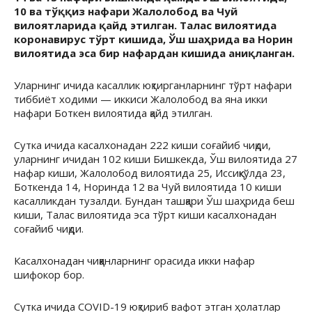
10 ва тўққиз нафари Жалолобод ва Чуй
вилоятларида қайд этилган. Талас вилоятида
коронавирус тўрт кишида, Ўш шаҳрида ва Норин
вилоятида эса бир нафардан кишида аниқланган.
Уларнинг ичида касаллик юқтирганларнинг тўрт нафари
тиббиёт ходими — иккиси Жалолобод ва яна икки
нафари Боткен вилоятида қайд этилган.
Сутка ичида касалхонадан 222 киши соғайиб чиқди,
уларнинг ичидан 102 киши Бишкекда, Ўш вилоятида 27
нафар киши, Жалолобод вилоятида 25, Иссиқкўлда 23,
Боткенда 14, Норинда 12 ва Чуй вилоятида 10 киши
касалликдан тузалди. Бундан ташқари Ўш шаҳрида беш
киши, Талас вилоятида эса тўрт киши касалхонадан
соғайиб чиқди.
Касалхонадан чиққанларнинг орасида икки нафар
шифокор бор.
Сутка ичида COVID-19 юқтириб вафот этган ҳолатлар