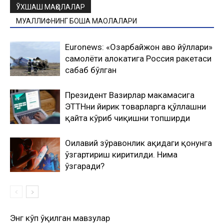
ЎХШАШ МАҚОЛАЛАР
МУАЛЛИФНИНГ БОШҚА МАҚОЛАЛАРИ
Euronews: «Озарбайжон ҳаво йўллари»
самолёти ҳалокатига Россия ракетаcи
сабаб бўлган
Президент Вазирлар маҳкамасига
ЭТТНни йирик товарларга қўллашни
қайта кўриб чиқишни топширди
Оилавий зўравонлик ҳақидаги қонунга
ўзгартириш киритилди. Нима
ўзгаради?
Энг кўп ўқилган мавзулар