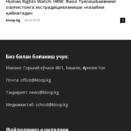
Human Rights Watch: HRW: Фаол Тунгишбаевнинг
Қозоғистонга экстрадицияланиши «ғазабни
қайнатади»
kloop.kg
-
28.06.2018
0
Биз билан боғланиш учун:
Манзил: Горький кўчаси 48/1, Бишкек, Қирғизистон
Почта: office@kloop.kg
Таҳририят: news@kloop.kg
Медиамактаб: school@kloop.kg
Фойдаланиш қоидалари