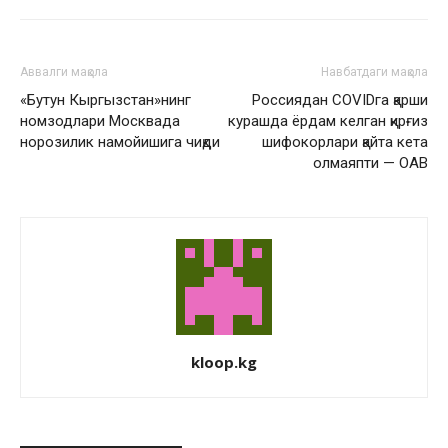
Аввалги мақола
Навбатдаги мақола
«Бутун Кыргызстан»нинг
Россиядан COVIDга қарши
номзодлари Москвада
курашда ёрдам келган қирғиз
норозилик намойишига чиқди
шифокорлари қайта кета
олмаяпти — ОАВ
kloop.kg