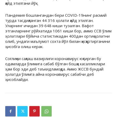
қайд этилгани йўқ.
Пандемия бошлангандан бери COVID-19нинг расмий
турда тасдиқланган 44 316 ҳолати қайд этилган.
Уларнинг ичидан 39 648 киши тузалган. Вафот
этганларнинг рўйхатида 1061 киши бор, аммо ССВ ўлим
ҳолатлари бўйича статистикадан 400дан ортиқ ҳолатни
олиб, ундаги маълумот сохта йўл билан қисқартирганини
ҳисобга олиш керак.
Соғлиқни сақлаш вазирлиги коронавирус юқтирган бу
одамларда ўлимига сабаб бўлган бошқа касалликлари
ҳам бор эди деб таъкидламоқда. Аммо ЖССВ бундай
ҳолатда ўлимга айна коронавирус сабабчи деб
ҳисоблайди.