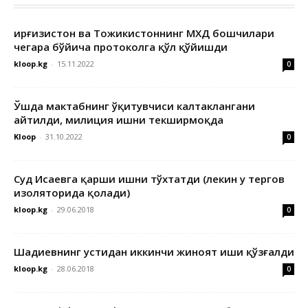
Қирғизистон ва Тожикистоннинг МХДҚ бошчилари
чегара бўйича протоколга қўл қўйишди
kloop.kg
-
15.11.2022
0
Ўшда мактабнинг ўқитувчиси калтаклангани
айтилди, милиция ишни текширмоқда
Kloop
-
31.10.2022
0
Суд Исаевга қарши ишни тўхтатди (лекин у тергов
изоляторида қолади)
kloop.kg
-
29.06.2018
0
Шадиевнинг устидан иккинчи жиноят иши қўзғалди
kloop.kg
-
28.06.2018
0