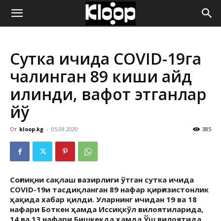
ҚИРҒИЗИСТОН
Сутка ичида COVID-19га
ЯНГИЛИКЛАРИ
чалинган 89 киши қайд
қилинди, вафот этганлар
йўқ
От
kloop.kg
-
05.09.2020
385
Соғлиқни сақлаш вазирлиги ўтган сутка ичида
COVID-19и тасдиқланган 89 нафар қирғизистонлик
ҳақида хабар қилди. Уларнинг ичидан 19 ва 18
нафари Боткен ҳамда Иссиқкўл вилоятиларида,
14 ва 13 нафари Бишкекда ҳамда Ўш вилоятида,