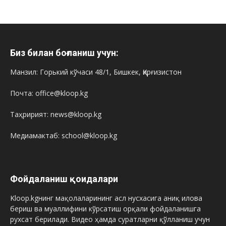
Биз билан боғланиш учун:
Манзил: Горький кўчаси 48/1, Бишкек, Қирғизистон
Почта: office@kloop.kg
Таҳририят: news@kloop.kg
Медиамактаб: school@kloop.kg
Фойдаланиш қоидалари
Kloop.kgнинг мақолаларининг асл нусхасига аниқ илова
бериш ва муаллифини кўрсатиш орқали фойдаланишга
рухсат берилади. Видео ҳамда суратларни қўлланиш учун