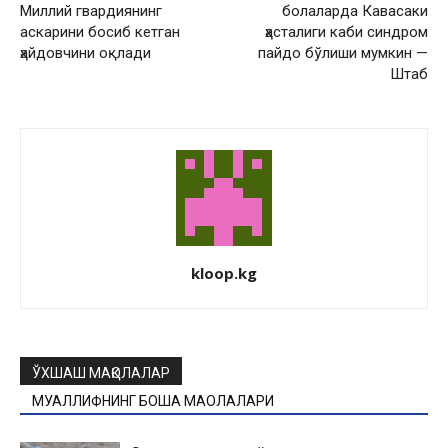
Миллий гвардиянинг
болаларда Кавасаки
аскарини босиб кетган
ҳасталиги каби синдром
ҳайдовчини оқлади
пайдо бўлиши мумкин —
Штаб
kloop.kg
ЎХШАШ МАҚОЛАЛАР
МУАЛЛИФНИНГ БОШҚА МАҚОЛАЛАРИ