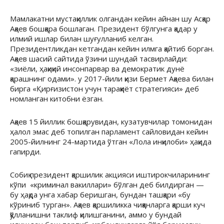
Мамлакатни мустақиллик олгандан кейин айнан шу Асқар
Ақаев бошқара бошлаган. Президент бўлгунга қадар у
илмий ишлар билан шуғулланиб келган.
Президентликдан кетгандан кейин илмга қайтиб борган.
Ақаев шасий сайтида ўзини шундай тасвирлайди:
«зиёли, ҳақиқий инсонпарвар ва демократик дунё
қарашнинг одами». у 2017-йили қизи Бермет Ақаева билан
бирга «Қирғизистон учун тараққиёт стратегияси» деб
номланган китобни ёзган.
Ақаев 15 йиллик бошқарувидан, кузатувчилар томонидан
ҳалол эмас деб топилган парламент сайловидан кейин
2005-йилнинг 24-мартида ўтган «Лола инқилоби» ҳақида
гапирди.
Собиқ президент қаршилик акцияси иштирокчиларининг
кўпи «криминал вакиллари» бўлган деб билдирган —
бу ҳақда унга хабар беришган, бундан ташқари «бу
кўриниб турган». Ақаев қаршиликка чиққанларга қарши куч
қўлланишни таклиф қилишганини, аммо у бундай