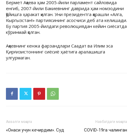
Бермет Ақаева ҳам 2005-йили парламент сайловида
енгиб, 2007-йили Бакиевнинг даврида ҳам номзодини
қўйишга ҳаракат қилган. Уни президентга қарашли «Алга,
Кыргызстан!» партиясининг асосчиси деб ата келишади.
Бу партия 2005-йилдаги революциядан кейин сиёсатда
кўринмай қолган.
Ақаевнинг кенжа фарзандлари Саадат ва Илим эса
Қирғизистоннинг сиёсиё ҳаётига аралашишга
улгурмаган.
Аввалги мақола
Навбатдаги мақола
«Онаси учун кечирдим». Суд
COVID-19га чалинган