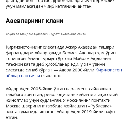
қилишдан бош тортиб, қурбонликларга йўл бермаслик
учун мамлакатдан чиқиб кетганини айтган.
Ақаевларнинг клани
Асқар ва Майрам Ақаевлар. Сурат: Ақаевнинг сайти
Қирғизистоннинг сиёсатида Аскар Акаевдан ташқари
фарзандлари Айдар ҳамда Бермет Ақаевлар ҳам ўрин
топишган. Унинг турмуш ўртоғи Майрам Ақаеванинг
таъсири катта деб ҳисобланар эди, у ҳам ўзини
сиёсатда синаб кўрган — Ақаева 2000-йили
Қирғизистон
аёллар партияси
етаклаган.
Айдар Ақаев 2005-йили ўтган парламент сайловида
ғалабага эришган, революциядан кейин эса иқтисодий
жиноятлар учун судланган. У Россиянинг пойтахти
Москва шаҳрининг ғарбида жойлашган «Рублёвка»
элита туманида яшаган. Айдар Ақаев 2019-йили вафот
этган.