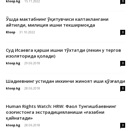
kloop.kg
-
15.11.2022
0
Ўшда мактабнинг ўқитувчиси калтаклангани
айтилди, милиция ишни текширмоқда
Kloop
-
31.10.2022
0
Суд Исаевга қарши ишни тўхтатди (лекин у тергов
изоляторида қолади)
kloop.kg
-
29.06.2018
0
Шадиевнинг устидан иккинчи жиноят иши қўзғалди
kloop.kg
-
28.06.2018
0
Human Rights Watch: HRW: Фаол Тунгишбаевнинг
Қозоғистонга экстрадицияланиши «ғазабни
қайнатади»
kloop.kg
-
28.06.2018
0