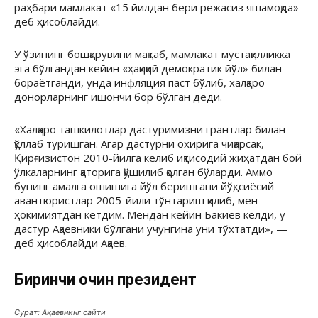
раҳбари мамлакат «15 йилдан бери режасиз яшамоқда»
деб ҳисоблайди.
У ўзининг бошқарувини мақтаб, мамлакат мустақилликка
эга бўлгандан кейин «ҳақиқий демократик йўл» билан
бораётганди, унда инфляция паст бўлиб, халқаро
донорларнинг ишончи бор бўлган деди.
«Халқаро ташкилотлар дастуримизни грантлар билан
қўллаб туришган. Агар дастурни охирига чиқарсак,
Қирғизистон 2010-йилга келиб иқтисодий жиҳатдан бой
ўлкаларнинг қаторига қўшилиб қолган бўларди. Аммо
бунинг амалга ошишига йўл беришгани йўқ, сиёсий
авантюристлар 2005-йили тўнтариш қилиб, мен
ҳокимиятдан кетдим. Мендан кейин Бакиев келди, у
дастур Ақаевники бўлгани учунгина уни тўхтатди», —
деб ҳисоблайди Ақаев.
Биринчи қочқин президент
Сурат: Ақаевнинг сайти