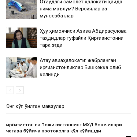
Оқтаудаги самолёт ҳалокати ҳақида
нима маълум? Версиялар ва
муносабатлар
Ҳуқуқ ҳимоячиси Азиза Абдирасулова
таҳдидлар туфайли Қирғизистонни
тарк этди
Ақтау авиаҳалокати: жабрланган
қирғизистонликлар Бишкекка олиб
келинди
Энг кўп ўқилган мавзулар
Қирғизистон ва Тожикистоннинг МХДҚ бошчилари
чегара бўйича протоколга қўл қўйишди