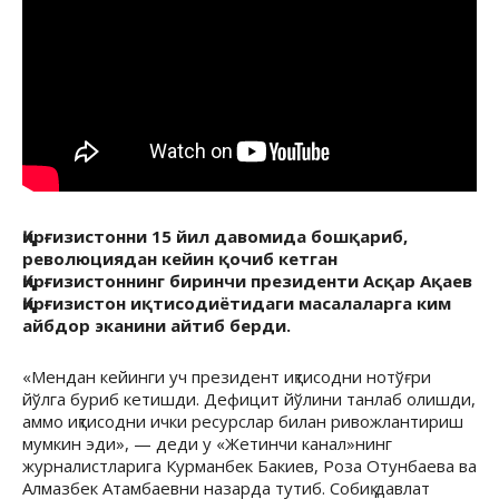
Қирғизистонни 15 йил давомида бошқариб,
революциядан кейин қочиб кетган
Қирғизистоннинг биринчи президенти Асқар Ақаев
Қирғизистон иқтисодиётидаги масалаларга ким
айбдор эканини айтиб берди.
«Мендан кейинги уч президент иқтисодни нотўғри
йўлга буриб кетишди. Дефицит йўлини танлаб олишди,
аммо иқтисодни ички ресурслар билан ривожлантириш
мумкин эди», — деди у «Жетинчи канал»нинг
журналистларига Курманбек Бакиев, Роза Отунбаева ва
Алмазбек Атамбаевни назарда тутиб. Собиқ давлат