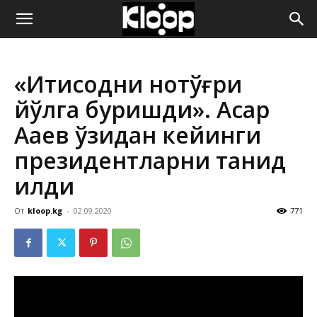
ҚИРҒИЗИСТОН
«Иқтисодни нотўғри
ЯНГИЛИКЛАРИ
йўлга буришди». Асқар
Ақаев ўзидан кейинги
президентларни танқид
қилди
От
kloop.kg
-
02.09.2020
771