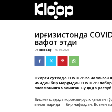
ҚИРҒИЗИСТОН
ЯНГИЛИКЛАРИ
Қирғизистонда COVI
вафот этди
От
kloop.kg
-
09.08.2020
Охирги суткада COVID-19га чалинган 
ичидан бир марҳумдан COVID-19 лабор
пневмонияга чалинган. Бу ҳақда респ
Бишкек шаҳрида коронавирус юқтирган тў
вилоятларида — бир нафардан, Боткен ви