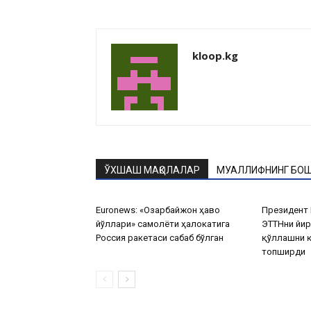
kloop.kg
ЎХШАШ МАҚОЛАЛАР
МУАЛЛИФНИНГ БОШ
Euronews: «Озарбайжон ҳаво
Президент 
йўллари» самолёти ҳалокатига
ЭТТНни йир
Россия ракетаcи сабаб бўлган
қўллашни қ
топширди