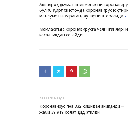
Аввалроқ ҳукумат пневмонияни коронавир
бўлиб Қирғизистонда коронавирус юқтири
маълумотга қарагандауларнинг орасида
7
Мамлакатда коронавирусга чалинганларнин
касалликдан соғайди.
Аввалги мақола
Коронавирус яна 332 кишидан аниқланди —
жами 39 919 ҳолат қайд этилди