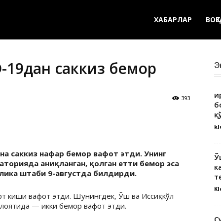
ХАБАРЛАР
ВОҚ
D-19дан саккиз бемор
Э
Қ
393
б
қ
kl
яна саккиз нафар бемор вафот этди. Унинг
Ў
аторияда аниқланган, қолган етти бемор эса
к
ублика штаби 9-августда билдирди.
т
Kl
рт киши вафот этди. Шунингдек, Ўш ва Иссиқкўл
лоятида — икки бемор вафот этди.
С