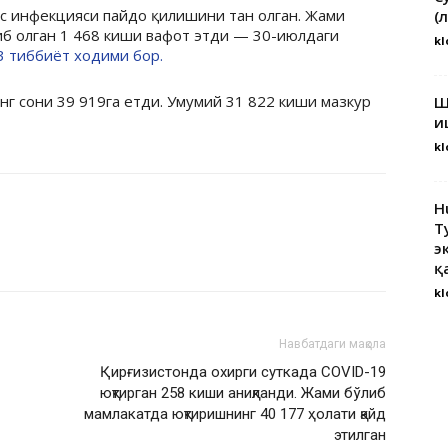
ус инфекцияси пайдо қилишини тан олган. Жами
(
б олган 1 468 киши вафот этди — 30-июлдаги
kl
3 тиббиёт ходими бор.
г сони 39 919га етди. Умумий 31 822 киши мазкур
Ш
и
kl
H
Т
э
қ
kl
Навбатдаги мақола
Қирғизистонда охирги суткада COVID-19
юқтирган 258 киши аниқланди. Жами бўлиб
мамлакатда юқтиришнинг 40 177 ҳолати қайд
этилган