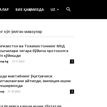
ЕАЛАР
БИЗ ҲАҚИМИЗДА
UZ
нг кўп ўқилган мавзулар
ирғизистон ва Тожикистоннинг МХДҚ
ошчилари чегара бўйича протоколга
ўл қўйишди
oop.kg
-
15.11.2022
0
шда мактабнинг ўқитувчиси
алтаклангани айтилди, милиция ишни
екширмоқда
oop
-
31.10.2022
0
уд Исаевга қарши ишни тўхтатди