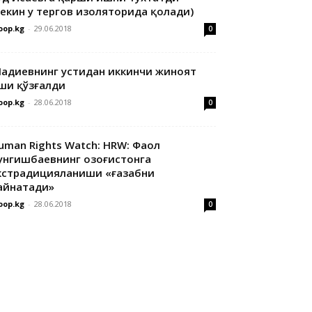
лекин у тергов изоляторида қолади)
oop.kg
-
29.06.2018
0
адиевнинг устидан иккинчи жиноят
ши қўзғалди
oop.kg
-
28.06.2018
0
uman Rights Watch: HRW: Фаол
унгишбаевнинг Қозоғистонга
кстрадицияланиши «ғазабни
айнатади»
oop.kg
-
28.06.2018
0