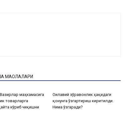
ҚА МАҚОЛАЛАРИ
Вазирлар маҳкамасига
Оилавий зўравонлик ҳақидаги
ик товарларга
қонунга ўзгартириш киритилди.
айта кўриб чиқишни
Нима ўзгаради?