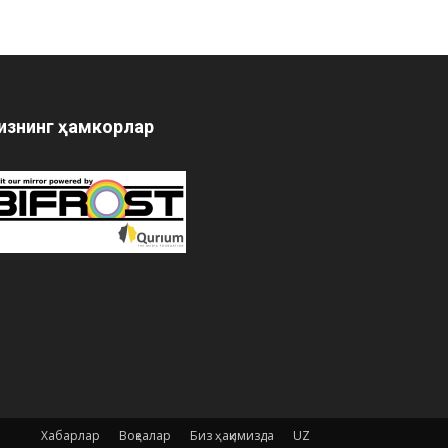
изнинг ҳамкорлар
Хабарлар
Воқеалар
Биз ҳақимизда
UZ