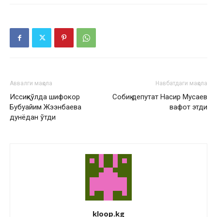
Аввалги мақола
Навбатдаги мақола
Иссиқкўлда шифокор
Собиқ депутат Насир Мусаев
Бубуайим Жээнбаева
вафот этди
дунёдан ўтди
kloop.kg