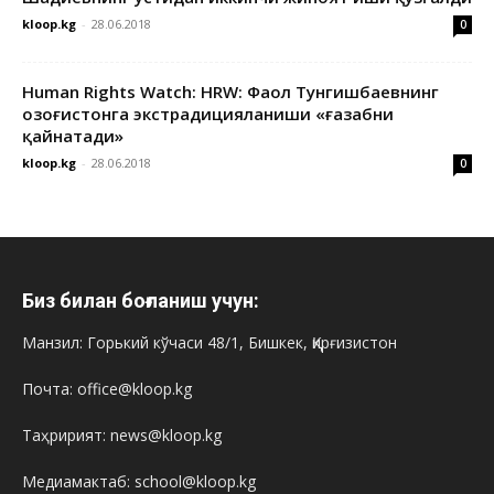
kloop.kg
-
28.06.2018
0
Human Rights Watch: HRW: Фаол Тунгишбаевнинг
Қозоғистонга экстрадицияланиши «ғазабни
қайнатади»
kloop.kg
-
28.06.2018
0
Биз билан боғланиш учун:
Манзил: Горький кўчаси 48/1, Бишкек, Қирғизистон
Почта: office@kloop.kg
Таҳририят: news@kloop.kg
Медиамактаб: school@kloop.kg