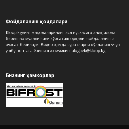
Фойдаланиш қоидалари
Kloop.kgнинг мақолаларининг асл нусхасига аниқ илова
бериш ва муаллифини кўрсатиш орқали фойдаланишга
рухсат берилади. Видео ҳамда суратларни қўлланиш учун
ушбу почтага ёзишингиз мумкин: ulugbek@kloop.kg
Бизнинг ҳамкорлар