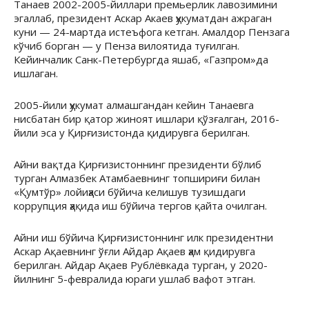
Танаев 2002-2005-йиллари премьерлик лавозимини
эгаллаб, президент Аскар Акаев ҳукуматдан ажраган
куни — 24-мартда истеъфога кетган. Амалдор Пензага
кўчиб борган — у Пенза вилоятида туғилган.
Кейинчалик Санк-Петербургда яшаб, «Газпром»да
ишлаган.
2005-йили ҳукумат алмашгандан кейин Танаевга
нисбатан бир қатор жиноят ишлари қўзғалган, 2016-
йили эса у Қирғизистонда қидирувга берилган.
Айни вақтда Қирғизистоннинг президенти бўлиб
турган Алмазбек Атамбаевнинг топшириғи билан
«Қумтўр» лойиҳаси бўйича келишув тузишдаги
коррупция ҳақида иш бўйича тергов қайта очилган.
Айни иш бўйича Қирғизистоннинг илк президентни
Аскар Ақаевнинг ўғли Айдар Ақаев ҳам қидирувга
берилган. Айдар Ақаев Рублёвкада турган, у 2020-
йилнинг 5-февралида юраги ушлаб вафот этган.