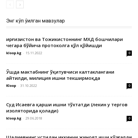
Энг кўп ўқилган мавзулар
Қирғизистон ва Тожикистоннинг МХДҚ бошчилари
чегара бўйича протоколга қўл қўйишди
kloop.kg
-
15.11.2022
0
Ўшда мактабнинг ўқитувчиси калтаклангани
айтилди, милиция ишни текширмоқда
Kloop
-
31.10.2022
0
Суд Исаевга қарши ишни тўхтатди (лекин у тергов
изоляторида қолади)
kloop.kg
-
29.06.2018
0
Шадиевнинг устидан иккинчи жиноят иши қўзғалди