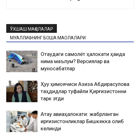
ЎХШАШ МАҚОЛАЛАР
МУАЛЛИФНИНГ БОШҚА МАҚОЛАЛАРИ
Оқтаудаги самолёт ҳалокати ҳақида
нима маълум? Версиялар ва
муносабатлар
Ҳуқуқ ҳимоячиси Азиза Абдирасулова
таҳдидлар туфайли Қирғизистонни
тарк этди
Ақтау авиаҳалокати: жабрланган
қирғизистонликлар Бишкекка олиб
келинди