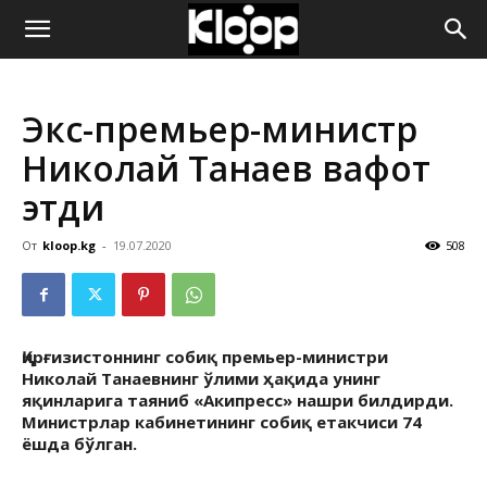
ҚИРҒИЗИСТОН
Экс-премьер-министр
ЯНГИЛИКЛАРИ
Николай Танаев вафот
этди
От
kloop.kg
-
19.07.2020
508
Қирғизистоннинг собиқ премьер-министри
Николай Танаевнинг ўлими ҳақида унинг
яқинларига таяниб «Акипресс» нашри билдирди.
Министрлар кабинетининг собиқ етакчиси 74
ёшда бўлган.