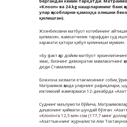
бергандан кейин тарқатди. Матраимо
«Клооп» ва 24.kg нашрларининг банк 
улар ҳисобларни қамоққа олишни бек
қилишган).
Жээнбековни матбуот котибининг айтишич
қилмасин, жамоатчилик тарафдан суд ишла
харакати қатори қабул қилиниши мумкин.
«Бу факт ҳар дойим матбуот эркинлигинин
эмас, бизнинг демократик мамлакатнинг ҳ
деди Стамалиева.
Божхона хизмати етакчисининг собиқ ўри
Матраимов ҳамда уларнинг рафиқалари, шу
ижтимоий жамғармаси 12-декабрда «Азатт
Суднинг маълумоти бўйича, Матраимовлар
даъвонинг қиймати шундай бўлган: «Азатт
«Клооп»га 12,5 млн сом (177,7 минг доллар)
«Азаттык»нинг журналисти Али Токтакуновг