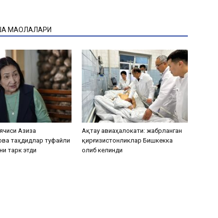
ҚА МАҚОЛАЛАРИ
ячиси Азиза
Ақтау авиаҳалокати: жабрланган
ова таҳдидлар туфайли
қирғизистонликлар Бишкекка
ни тарк этди
олиб келинди