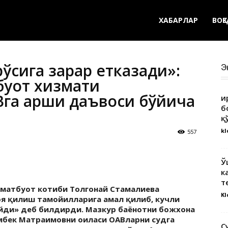
ХАБАРЛАР
ВОҚ
ўсига зарар етказади»:
Э
буот хизмати
га қарши даъвоси бўйича
Қ
б
қ
kl
557
Ў
к
т
 матбуот котиби Толгонай Стамалиева
Kl
оя қилиш тамойилларига амал қилиб, кучли
ди» деб билдирди. Мазкур баёнотни божхона
мбек Матраимовни оиласи ОАВларни судга
С