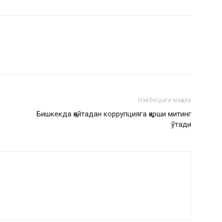
Навбатдаги мақола
Бишкекда қайтадан коррупцияга қарши митинг
ўтади