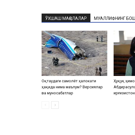
ЎХШАШ МАҚОЛАЛАР
МУАЛЛИФНИНГ БОШ
Оқтаудаги самолёт ҳалокати
Ҳуқуқ ҳимо
ҳақида нима маълум? Версиялар
Абдирасул
ва муносабатлар
Қирғизистон