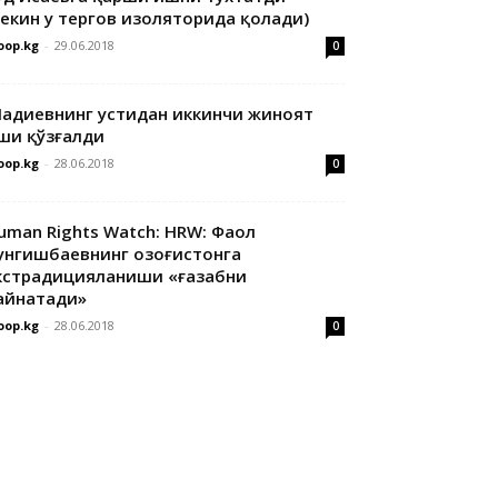
лекин у тергов изоляторида қолади)
oop.kg
-
29.06.2018
0
адиевнинг устидан иккинчи жиноят
ши қўзғалди
oop.kg
-
28.06.2018
0
uman Rights Watch: HRW: Фаол
унгишбаевнинг Қозоғистонга
кстрадицияланиши «ғазабни
айнатади»
oop.kg
-
28.06.2018
0