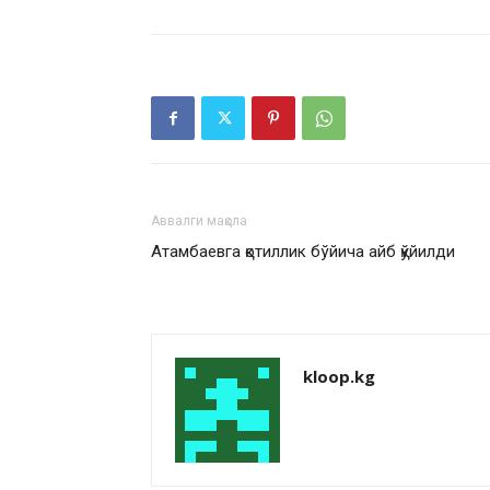
Аввалги мақола
Атамбаевга қотиллик бўйича айб қўйилди
kloop.kg