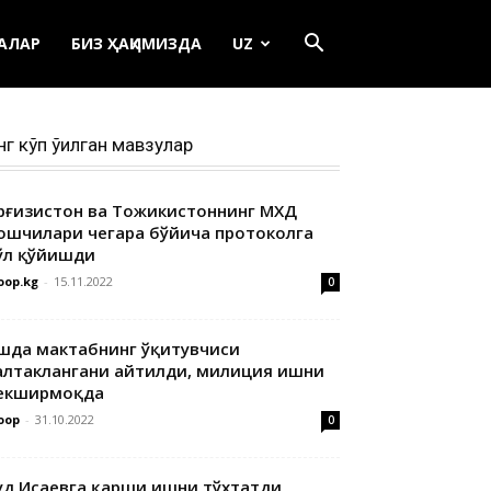
ЕАЛАР
БИЗ ҲАҚИМИЗДА
UZ
нг кўп ўқилган мавзулар
ирғизистон ва Тожикистоннинг МХДҚ
ошчилари чегара бўйича протоколга
ўл қўйишди
oop.kg
-
15.11.2022
0
шда мактабнинг ўқитувчиси
алтаклангани айтилди, милиция ишни
екширмоқда
oop
-
31.10.2022
0
уд Исаевга қарши ишни тўхтатди