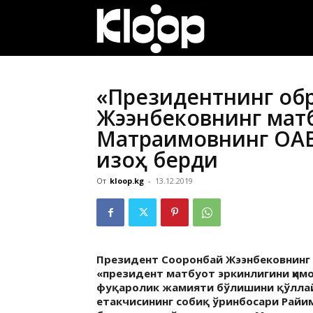
ҚИРҒИЗИСТОН
ЯНГИЛИКЛАРИ
«Президентнинг обр
Жээнбековнинг мат
Матраимовнинг ОАВ
изоҳ берди
От
kloop.kg
-
13.12.2019
Президент Сооронбай Жээнбековнинг
«президент матбуот эркинлигини ҳим
фуқаролик жамияти бўлишини қўллай
етакчисининг собиқ ўринбосари Райи