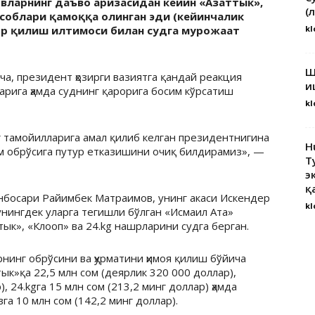
вларнинг даъво аризасидан кейин «Азаттык»,
(
ҳисоблари қамоққа олинган эди (кейинчалик
ор қилиш илтимоси билан судга мурожаат
kl
Ш
а, президент ҳозирги вазиятга қандай реакция
и
рига ҳамда суднинг қарорига босим кўрсатиш
kl
г тамойилларига амал қилиб келган президентнигина
H
ам обрўсига путур етказишини очиқ билдирамиз», —
Т
э
қ
нбосари Райимбек Матраимов, унинг акаси Искендер
kl
нингдек уларга тегишли бўлган «Исмаил Ата»
ык», «Клооп» ва 24.kg нашрларини судга берган.
нинг обрўсини ва ҳурматини ҳимоя қилиш бўйича
ык»қа 22,5 млн сом (деярлик 320 000 доллар),
, 24.kgга 15 млн сом (213,2 минг доллар) ҳамда
а 10 млн сом (142,2 минг доллар).