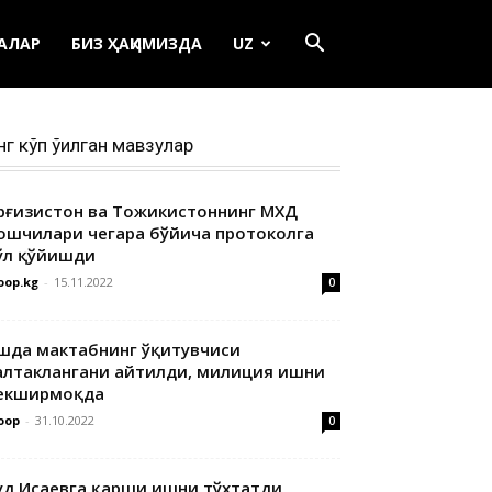
ЕАЛАР
БИЗ ҲАҚИМИЗДА
UZ
нг кўп ўқилган мавзулар
ирғизистон ва Тожикистоннинг МХДҚ
ошчилари чегара бўйича протоколга
ўл қўйишди
oop.kg
-
15.11.2022
0
шда мактабнинг ўқитувчиси
алтаклангани айтилди, милиция ишни
екширмоқда
oop
-
31.10.2022
0
уд Исаевга қарши ишни тўхтатди