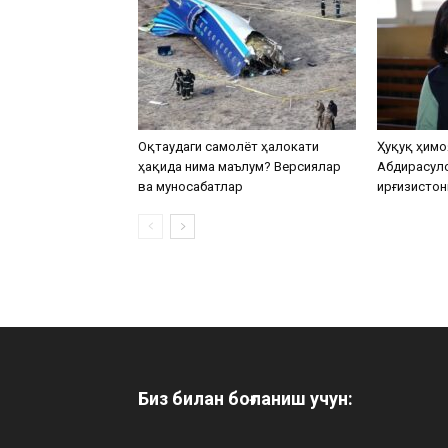
Оқтаудаги самолёт ҳалокати
Ҳуқуқ ҳимо
ҳақида нима маълум? Версиялар
Абдирасул
ва муносабатлар
Қирғизистон
Биз билан боғланиш учун: