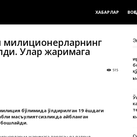
ХАБАРЛАР
ВОҚ
и милиционерларнинг
Э
лди. Улар жаримага
Қ
б
515
қ
kl
Ў
к
т
 милиция бўлимида ўлдирилган 19 ёшдаги
бабли масъулиятсизликда айбланган
Kl
 бошлайди.
С
ионерларни жаримага тортган ва патрул