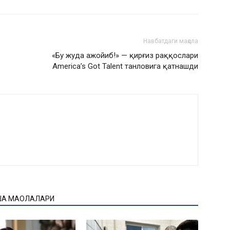
Навбатдаги мақола
«Бу жуда ажойиб!» — қирғиз раққослари
America’s Got Talent танловига қатнашди
ҚА МАҚОЛАЛАРИ