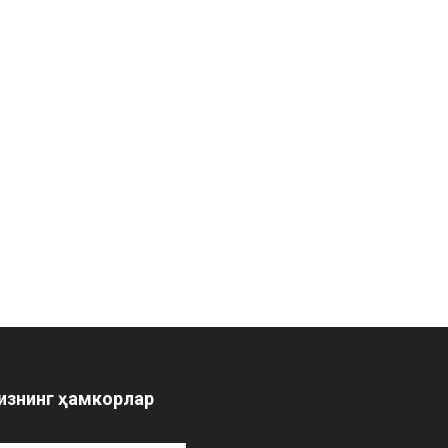
изнинг ҳамкорлар