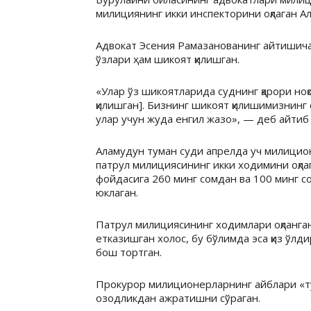
милициянинг икки инспекторини оқлаган А
Адвокат Эсения Рамазанованинг айтишича
ўзлари ҳам шикоят қилишган.
«Улар ўз шикоятларида суднинг қарори но
қилишган]. Бизнинг шикоят қилишимизнинг 
улар учун жуда енгил жазо», — деб айти
Аламудун туман суди апрелда уч милицио
патрул милициясининг икки ходимини оқла
фойдасига 260 минг сомдан ва 100 минг 
юклаган.
Патрул милициясининг ходимлари оқланган,
етказишган холос, бу бўлимда эса қиз ўлд
бош тортган.
Прокурор милиционерларнинг айблари «тў
озодликдан ажратишни сўраган.