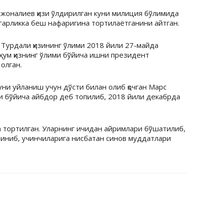
жоналиев қизи ўлдирилган куни милиция бўлимида
гарликка беш нафаригина тортилаётганини айтган.
Турдали қизининг ўлими 2018 йили 27-майда
ҳум қизнинг ўлими бўйича ишни президент
олган.
уни уйланиш учун дўсти билан олиб қочган Марс
и бўйича айбдор деб топилиб, 2018 йили декабрда
тортилган. Уларнинг ичидан айримлари бўшатилиб,
линиб, учинчиларига нисбатан синов муддатлари