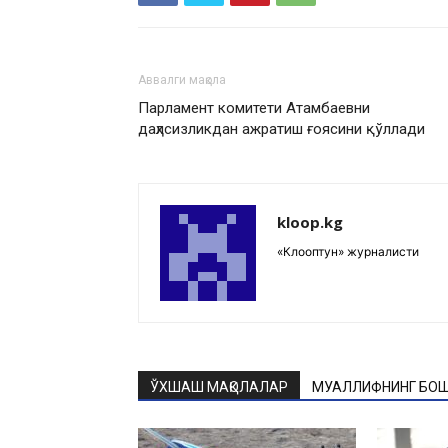
Аввалги мақола
Парламент комитети Атамбаевни
даҳлсизликдан ажратиш ғоясини қўллади
kloop.kg
«Клооптун» журналисти
ЎХШАШ МАҚОЛАЛАР
МУАЛЛИФНИНГ БОШ