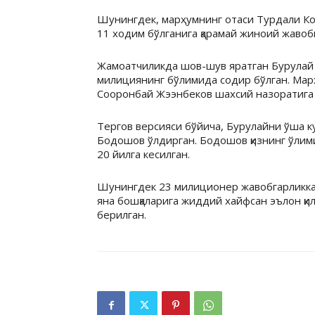
Шунингдек, марҳумнинг отаси Турдали Ко
11 ходим бўлганига қарамай жиноий жавоб
Жамоатчиликда шов-шув яратган Бурулай 
милициянинг бўлимида содир бўлган. Мар
Сооронбай Жээнбеков шахсий назоратига 
Тергов версияси бўйича, Бурулайни ўша к
Бодошов ўлдирган. Бодошов қизнинг ўлим
20 йилга кесилган.
Шунингдек 23 милиционер жавобгарликка 
яна бошқаларига жиддий хайфсан эълон қи
берилган.