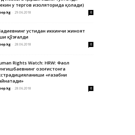
лекин у тергов изоляторида қолади)
oop.kg
-
29.06.2018
0
адиевнинг устидан иккинчи жиноят
ши қўзғалди
oop.kg
-
28.06.2018
0
uman Rights Watch: HRW: Фаол
унгишбаевнинг Қозоғистонга
кстрадицияланиши «ғазабни
айнатади»
oop.kg
-
28.06.2018
0