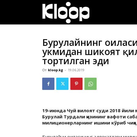
ҚИРҒИЗИСТОН
ЯНГИЛИКЛАРИ
Бурулайнинг оилас
ҳукмидан шикоят қи
тортилган эди
От
kloop.kg
-
19.06.2019
19-июнда Чуй вилоят суди 2018 йили
Бурулай Турдали қизининг вафоти са
милиционерларнинг ишини кўриб чиқа
Бурулайни оиласининг адвокатлари милиц