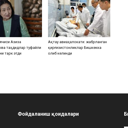
ячиси Азиза
Ақтау авиаҳалокати: жабрланган
ова таҳдидлар туфайли
қирғизистонликлар Бишкекка
ни тарк этди
олиб келинди
Фойдаланиш қоидалари
Б