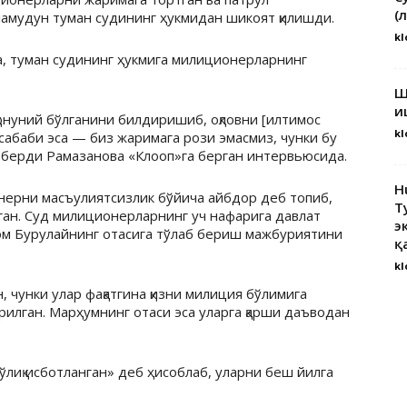
(
ламудун туман судининг ҳукмидан шикоят қилишди.
kl
, туман судининг ҳукмига милиционерларнинг
Ш
и
қонуний бўлганини билдиришиб, оқловни [илтимос
kl
сабаби эса — биз жаримага рози эмасмиз, чунки бу
б берди Рамазанова «Клооп»га берган интервьюсида.
H
нерни масъулиятсизлик бўйича айбдор деб топиб,
Т
ган. Суд милиционерларнинг уч нафарига давлат
э
сом Бурулайнинг отасига тўлаб бериш мажбуриятини
қ
kl
 чунки улар фақатгина қизни милиция бўлимига
ирилган. Марҳумнинг отаси эса уларга қарши даъводан
лиқ исботланган» деб ҳисоблаб, уларни беш йилга