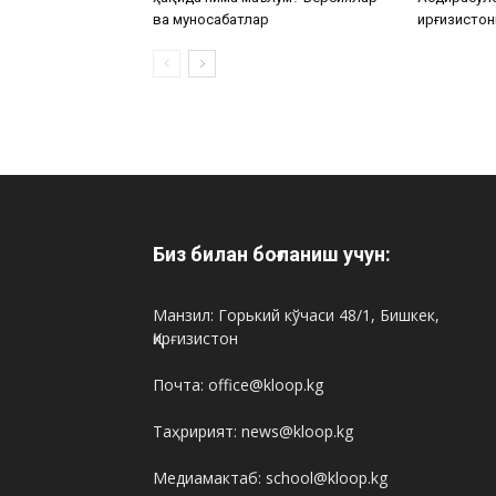
ва муносабатлар
Қирғизистон
Биз билан боғланиш учун:
Манзил: Горький кўчаси 48/1, Бишкек,
Қирғизистон
Почта: office@kloop.kg
Таҳририят: news@kloop.kg
Медиамактаб: school@kloop.kg