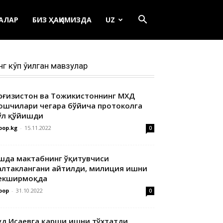
ЕАЛАР
БИЗ ҲАҚИМИЗДА
UZ
нг кўп ўқилган мавзулар
ирғизистон ва Тожикистоннинг МХДҚ
ошчилари чегара бўйича протоколга
ўл қўйишди
oop.kg
-
15.11.2022
0
шда мактабнинг ўқитувчиси
алтаклангани айтилди, милиция ишни
екширмоқда
oop
-
31.10.2022
0
уд Исаевга қарши ишни тўхтатди