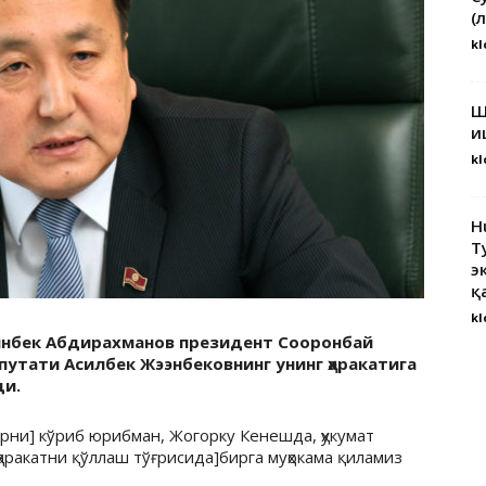
(
kl
Ш
и
kl
H
Т
э
қ
kl
инбек Абдирахманов президент Сооронбай
путати Асилбек Жээнбековнинг унинг ҳаракатига
ди.
рни] кўриб юрибман, Жогорку Кенешда, ҳукумат
аракатни қўллаш тўғрисида]бирга муҳокама қиламиз