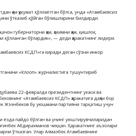
тдан ҳам ҳукумат қўллаётган бўлса, унда «Атамбаевсиз
ини ўтказиб қўйган бўлишларини билдирди.
ачон губернаторни ҳам, ҳокимни ҳам, қишлоқ
ни қўлланган бўлардик», — деди ҳаракатнинг лидери.
амбаевсиз КСДП»га киради деган сўзни инкор
ётганини «Клооп» журналистига тушунтириб
убаева 22-февралда президентнинг укаси ва
ековнинг «Атамбаевсиз КСДП» ҳаракатига даҳли бор
бек Жээнбеков бу уюшмани партияни тарқатиш учун
и ёзда пайдо бўлган ва унинг уюштирувчиларидан
агинбек Абдирахманов чиққан. Ҳаракатнинг аъзолари
арни ўтказган. Улар Алмазбек Атамбаевнинг