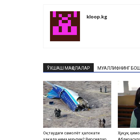
kloop.kg
ЎХШАШ МАҚОЛАЛАР
МУАЛЛИФНИНГ БОШ
Оқтаудаги самолёт ҳалокати
Ҳуқуқ ҳимо
ҳақида нима маълум? Версиялар
Абдирасул