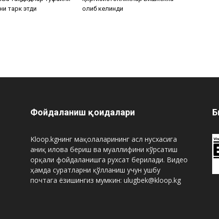
ни тарк этди
олиб келинди
Фойдаланиш қоидалари
Б
Kloop.kgнинг мақолаларининг асл нусхасига
аниқ илова бериш ва муаллифини кўрсатиш
орқали фойдаланишга рухсат берилади. Видео
ҳамда суратларни қўлланиш учун ушбу
почтага ёзишингиз мумкин: ulugbek@kloop.kg