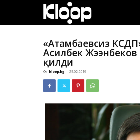
ҚИРҒИЗИСТОН
ЯНГИЛИКЛАРИ
«Атамбаевсиз КСДП»
Асилбек Жээнбеков
қилди
От
kloop.kg
-
25.02.2019