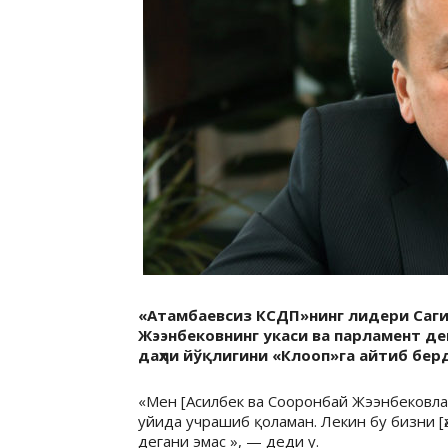
«Атамбаевсиз КСДП»нинг лидери Саг
Жээнбековнинг укаси ва парламент де
даҳли йўқлигини «Клооп»га айтиб бер
«Мен [Асилбек ва Сооронбай Жээнбековла
уйида учрашиб қоламан. Лекин бу бизни [ҳ
дегани эмас », — деди у.