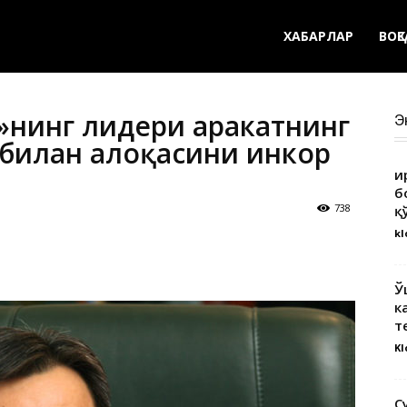
ХАБАРЛАР
ВОҚ
нинг лидери ҳаракатнинг
Э
 билан алоқасини инкор
Қ
б
738
қ
kl
Ў
к
т
Kl
С