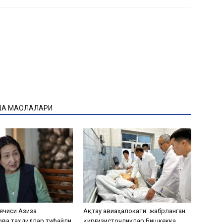
ҚА МАҚОЛАЛАРИ
ячиси Азиза
Ақтау авиаҳалокати: жабрланган
ова таҳдидлар туфайли
қирғизистонликлар Бишкекка