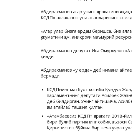
Абдирахманов агар унинг ҳаракатини ҳақиқа
КСДП» аллақачон уни аъзоларининг съезд
«Агар улар бизга ёрдам беришса, биз аллақ
ҳукуматини ҳам, аниқроғи маъмурий ресурс
Абдирахманов депутат Иса Омуркулов «Ат
қилди.
Абдирахманов «у ерда» деб нимани айта
бермади.
КСДПнинг матбуот котиби Қундуз Жолд
парламентнинг депутати Асилбек Жээнб
деб билдирган. Унинг айтишича, Асил
ҳам атайлаб ташкил қилган.
«Атамбаевсиз КСДП» ҳаракати 2018-йил
бири бўлиб партиянинг собиқ аъзоси С
Қирғизистон бўйича бир неча учрашувл