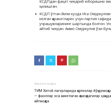
КСДПдан фақат чиқариб юборишни эмас
қилишган.
КСДП ўтган йили кузда Иса Омуркуловн
келган ҳаракатлари» учун партия сафид
учрашувларининг шартында болгон. Ун
айтиб чиққан. Аммо Омуркулов ўзи буни
Аввалги мақола
ТИМ Хитой лагерларида қирғизлар йўқ демоқд
— фаоллар эса минглаган қамоқдагилар ҳақид
айтмоқда