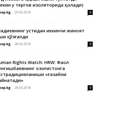
лекин у тергов изоляторида қолади)
oop.kg
-
29.06.2018
0
адиевнинг устидан иккинчи жиноят
ши қўзғалди
oop.kg
-
28.06.2018
0
uman Rights Watch: HRW: Фаол
унгишбаевнинг Қозоғистонга
кстрадицияланиши «ғазабни
айнатади»
oop.kg
-
28.06.2018
0