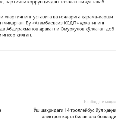
, партияни коррупциядан тозалашни ҳам талаб
и «партиянинг уставига ва ғояларига қарама-қарши
ан чиқарган. Бу «Атамбаевсиз КСДП» ҳаркатининг
да Абдирахманов ҳаракатни Омуркулов қўллаган деб
 инкор қилган.
Навбатдаги мақола
а
Ўш шаҳридаги 14 троллейбус йўл ҳақини
а
электрон карта билан ола бошлади