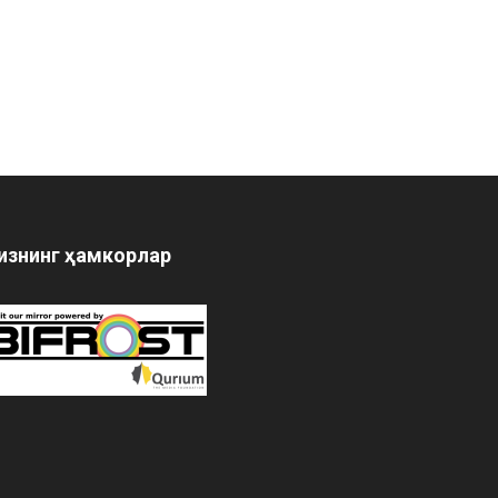
изнинг ҳамкорлар