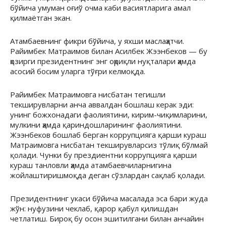
бўйича умуман оғиў очма каби васиятларига амал
қилмаётган экан.
Атамбаевнинг фикри бўйича, у яхши маслаҳатчи.
Райимбек Матраимов билан Асилбек Жээнбеков — бу
ҳозирги президентнинг энг оҳриқли нуқталари ҳамда
асосий босим уларга тўғри келмоқда.
Райимбек Матраимовга нисбатан тегишли
текширувларни анча аввалдан бошлаш керак эди:
унинг божхонадаги фаолиятини, кирим-чиқимларини,
мулкини ҳамда қариндошларининг фаолиятини.
Жээнбеков бошлаб берган коррупцияга қарши кураш
Матраимовга нисбатан текширувларсиз тўлиқ бўлмай
қолади. Чунки бу прездиентни коррупцияга қарши
кураш танловли ҳамда атамбаевчиларнигина
жойлаштиришмоқда деган сўзлардан сақлаб қолади.
Президентнинг укаси бўйича масалада эса бари жуда
жўн: нуфузини чеклаб, қарор қабул қилишдан
четлатиш. Бироқ бу осон эшитилгани билан анчайин