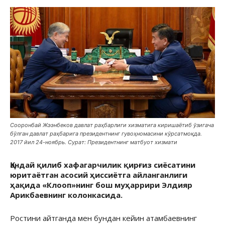
Cооронбай Жээнбеков давлат раҳбарлиги хизматига киришаётиб ўзигача
бўлган давлат раҳбарига президентнинг гувоҳномасини кўрсатмоқда.
2017 йил 24-ноябрь. Сурат: Президентнинг матбуот хизмати
Қандай қилиб хафагарчилик қирғиз сиёсатини
юритаётган асосий ҳиссиётга айланганлиги
ҳақида «Клооп»нинг бош муҳаррири Элдияр
Арикбаевнинг колонкасида.
Ростини айтганда мен бундан кейин атамбаевнинг