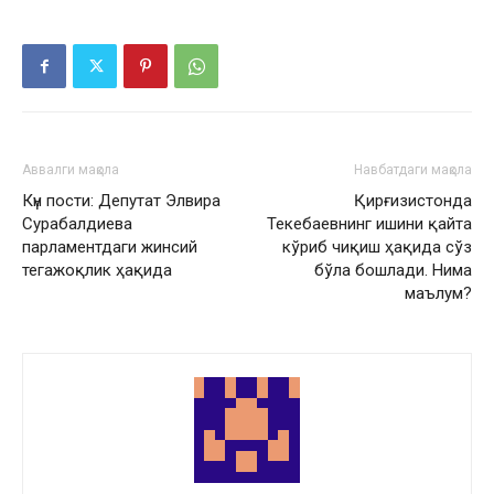
Аввалги мақола
Навбатдаги мақола
Күн пости: Депутат Элвира
Қирғизистонда
Сурабалдиева
Текебаевнинг ишини қайта
парламентдаги жинсий
кўриб чиқиш ҳақида сўз
тегажоқлик ҳақида
бўла бошлади. Нима
маълум?