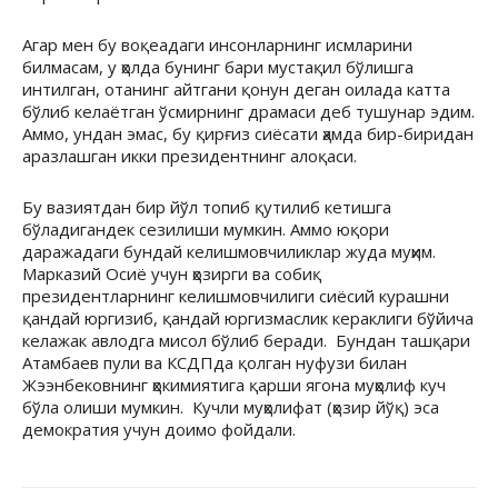
Агар мен бу воқеадаги инсонларнинг исмларини
билмасам, у ҳолда бунинг бари мустақил бўлишга
интилган, отанинг айтгани қонун деган оилада катта
бўлиб келаётган ўсмирнинг драмаси деб тушунар эдим.
Аммо, ундан эмас, бу қирғиз сиёсати ҳамда бир-биридан
аразлашган икки президентнинг алоқаси.
Бу вазиятдан бир йўл топиб қутилиб кетишга
бўладигандек сезилиши мумкин. Аммо юқори
даражадаги бундай келишмовчиликлар жуда муҳим.
Марказий Осиё учун ҳозирги ва собиқ
президентларнинг келишмовчилиги сиёсий курашни
қандай юргизиб, қандай юргизмаслик кераклиги бўйича
келажак авлодга мисол бўлиб беради. Бундан ташқари
Атамбаев пули ва КСДПда қолган нуфузи билан
Жээнбековнинг ҳокимиятига қарши ягона муҳолиф куч
бўла олиши мумкин. Кучли муҳолифат (ҳозир йўқ) эса
демократия учун доимо фойдали.