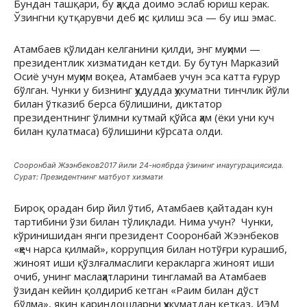
Бундан ташқари, бу ҳақда доимо эслаб юриш керак.
Ўзингни қутқарувчи деб ҳис қилиш эса — бу иш эмас.
Атамбаев қўлидан келганини қилди, энг муҳими —
президентлик хизматидан кетди. Бу бутун Марказий
Осиё учун муҳим воқеа, Атамбаев учун эса катта ғурур
бўлган. Чунки у бизнинг ҳудудда ҳукуматни тинчлик йўли
билан ўтказиб берса бўлишини, диктатор
президентнинг ўлимни кутмай қўйса ҳам (ёки уни куч
билан қулатмаса) бўлишини кўрсата олди.
Сооронбай Жээнбеков2017 йили 24-ноябрда ўзининг инаугурациясида.
Сурат: Президентнинг матбуот хизмати
Бироқ орадан бир йил ўтиб, Атамбаев қайтадан кун
тартибини ўзи билан тўлиқлади. Нима учун? Чунки,
кўринишидан янги президент Сооронбай Жээнбеков
«ҳеч нарса қилмай», коррупция билан нотўғри курашиб,
жиноят иши қўзлғалмаслиги керакларга жиноят иши
очиб, унинг маслаҳатларини тингламай ва Атамбаев
ўзидан кейин қолдириб кетган «Раим билан дўст
бўлма», яқин қариндошларни ҳукуматдан кетказ, ИЭМ