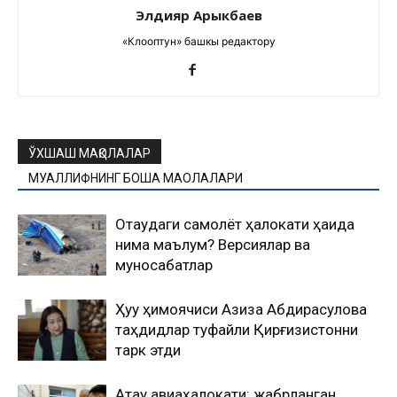
Элдияр Арыкбаев
«Клооптун» башкы редактору
ЎХШАШ МАҚОЛАЛАР
МУАЛЛИФНИНГ БОШҚА МАҚОЛАЛАРИ
Оқтаудаги самолёт ҳалокати ҳақида
нима маълум? Версиялар ва
муносабатлар
Ҳуқуқ ҳимоячиси Азиза Абдирасулова
таҳдидлар туфайли Қирғизистонни
тарк этди
Ақтау авиаҳалокати: жабрланган