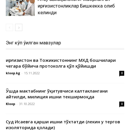
қирғизистонликлар Бишкекка олиб
келинди
Энг кўп ўқилган мавзулар
Қирғизистон ва Тожикистоннинг МХДҚ бошчилари
чегара бўйича протоколга қўл қўйишди
kloop.kg
-
15.11.2022
0
Ўшда мактабнинг ўқитувчиси калтаклангани
айтилди, милиция ишни текширмоқда
Kloop
-
31.10.2022
0
Суд Исаевга қарши ишни тўхтатди (лекин у тергов
изоляторида қолади)