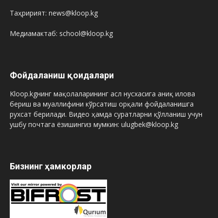
Таҳририят: news@kloop.kg
Медиамактаб: school@kloop.kg
Фойдаланиш қоидалари
Kloop.kgнинг мақолаларининг асл нусхасига аниқ илова
бериш ва муаллифини кўрсатиш орқали фойдаланишга
рухсат берилади. Видео ҳамда суратларни қўлланиш учун
ушбу почтага ёзишингиз мумкин: ulugbek@kloop.kg
Бизнинг ҳамкорлар