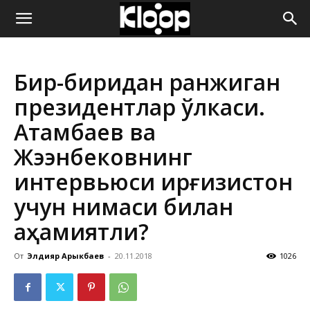
ҚИРҒИЗИСТОН
Бир-биридан ранжиган
ЯНГИЛИКЛАРИ
президентлар ўлкаси.
Атамбаев ва
Жээнбековнинг
интервьюси Қирғизистон
учун нимаси билан
аҳамиятли?
От
Элдияр Арыкбаев
-
20.11.2018
1026