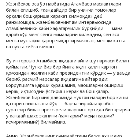
Жээнбеков эса ўз навбатида Атамбаев маслаҳатлари
билан ёпишиб, «қандайдир бир учинчи томонлар
орқали бошқариша харакат қилмоқда» деб
ранжиомқда. Жээнбековнинг ҳам интервьюсида
Атамбаевники каби хафагарчилик бурқийди — мана
қараб кўр менг сенга нималарни қилмадим, сен эса
менга мустақил қарор чиқартирмаяпсан, мен ҳам катта
ва пухта сиёсатчиман.
Бу интервью Атамбаев ҳақидаги айни шу парчаси билан
қийматли. Чунки биз бир йилга яқин қалин картон
қоғозидан ясалган каби президентни кўрдик — у ваъда
бериб, расмий нарсалар ҳақидагина айтар эди:
коррупцияга қарши курашамиз, маошларни ошириш
керак, иқтисодни ўстириш керак ва бошқалар.
Жээнбеков бир йил давомида нуқтаи назари бор киши
қатори очилолгани йўқ — барча чиройли ҳисобот
суратлар билан пресс-релизларнинг ортида биз ҳозирча
у қандай шахс эканини (камтарми? меҳнаткашми?
кечиримлими?) билмаймиз.
Аммо, Жээнбековнинг очилмаётгани балки яхшидир.