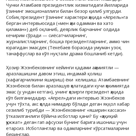
Чунки Атамбаев президентлик хизматидаги йилларида
ўзининг эмоционаллиги билан безор қилиб улгурди.
Собиқ президент ўзининг характери ҳақида «Апрель»га
берган интервьюсида («мен ҳам одамман ва хато
қиламан») деб оқланиб, деярлик барчанинг олдида
кечирим сўради — сиёсатчиларнинг,
журналистларнинг, бошқа президентларнинг, аммо чин
юрагидан эмасдек (Текебаев борасида умуман узоқ
танаффуслар ва кўп нуқтали драма бошланиб кетди).
Ҳозир Жээнбековнинг кейинги қадами аҳамиятли —
аразлашишни давом этиш, индамай қолиш
(хафагарчилкини яшириш) ёки келишиш. Атамбаевнинг
Жээнбеков билан аразлашув ҳолатидаги кучи ҳокимиятда
эмас (у ундан кетган), унинг ҳозирги президент ҳақида
кўп билганидадир. «Апрел»даги интервью Жээнбеков
учун тўхта, акс ҳолда нимадир бўлади деган яққол хабар
сезилиб турибди — Жээнбековнинг «яширин кассаси»
ўтказилганлиги бўйича исботлар қани? Бу «ҳақиқий
ҳужжат» деган гап афсуски бунинг барига ишониш учун
етарсиз. Исботланглар ва одамларнинг кўрсатмаларини
беринглар.