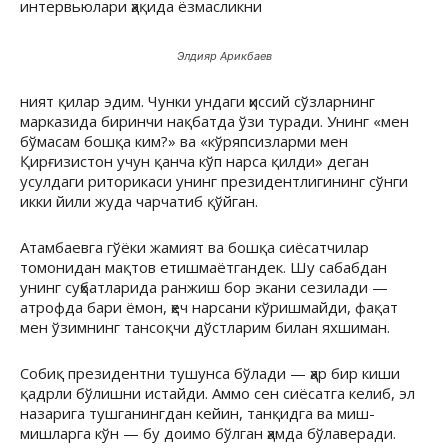
интервьюлари ҳақида ёзмасликни
Элдияр Арикбаев
ният қилар эдим. Чунки ундаги ҳиссий сўзларнинг
марказида биринчи нақбатда ўзи туради. Унинг «мен
бўмасам бошқа ким?» ва «кўряпсизларми мен
Қирғизистон учун қанча кўп нарса қилди» деган
усулдаги риторикаси унинг президентлигининг сўнги
икки йили жуда чарчатиб қўйган.
Атамбаевга гўёки жамият ва бошқа сиёсатчилар
томонидан мақтов етишмаётгандек. Шу сабабдан
унинг суҳбатларида ранжиш бор экани сезилади —
атрофда бари ёмон, ҳеч нарсани кўришмайди, фақат
мен ўзимнинг тансоқчи дўстларим билан яхшиман.
Собиқ президентни тушунса бўлади — ҳар бир киши
қадрли бўлишни истайди. Аммо сен сиёсатга келиб, эл
назарига тушганингдан кейин, танқидга ва миш-
мишларга кўн — бу доимо бўлган ҳамда бўлаверади.