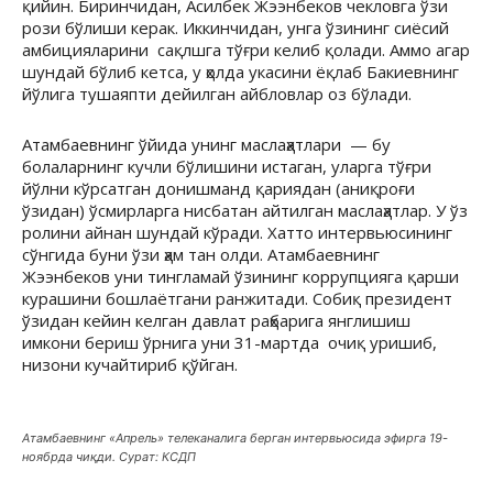
қийин. Биринчидан, Асилбек Жээнбеков чекловга ўзи
рози бўлиши керак. Иккинчидан, унга ўзининг сиёсий
амбицияларини сақлшга тўғри келиб қолади. Аммо агар
шундай бўлиб кетса, у ҳолда укасини ёқлаб Бакиевнинг
йўлига тушаяпти дейилган айбловлар оз бўлади.
Атамбаевнинг ўйида унинг маслаҳатлари — бу
болаларнинг кучли бўлишини истаган, уларга тўғри
йўлни кўрсатган донишманд қариядан (аниқроғи
ўзидан) ўсмирларга нисбатан айтилган маслаҳатлар. У ўз
ролини айнан шундай кўради. Хатто интервьюсининг
сўнгида буни ўзи ҳам тан олди. Атамбаевнинг
Жээнбеков уни тингламай ўзининг коррупцияга қарши
курашини бошлаётгани ранжитади. Собиқ президент
ўзидан кейин келган давлат раҳбарига янглишиш
имкони бериш ўрнига уни 31-мартда очиқ уришиб,
низони кучайтириб қўйган.
Атамбаевнинг «Апрель» телеканалига берган интервьюсида эфирга 19-
ноябрда чиқди. Сурат: КСДП