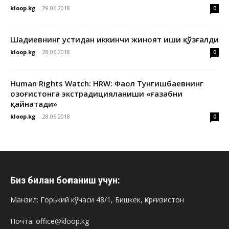
kloop.kg
-
29.06.2018
0
Шадиевнинг устидан иккинчи жиноят иши қўзғалди
kloop.kg
-
28.06.2018
0
Human Rights Watch: HRW: Фаол Тунгишбаевнинг
Қозоғистонга экстрадицияланиши «ғазабни
қайнатади»
kloop.kg
-
28.06.2018
0
Биз билан боғланиш учун:
Манзил: Горький кўчаси 48/1, Бишкек, Қирғизистон
Почта: office@kloop.kg