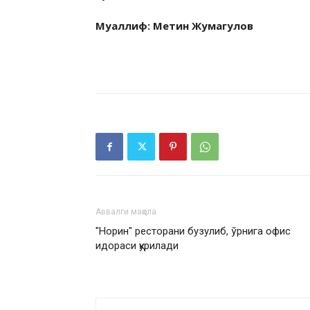
Муаллиф: Метин Жумагулов
Аввалги мақола
"Норин" ресторани бузулиб, ўрнига офис
идораси қурилади