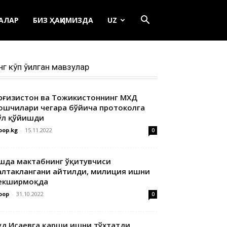
ЕАЛАР
БИЗ ҲАҚИМИЗДА
UZ
нг кўп ўқилган мавзулар
ирғизистон ва Тожикистоннинг МХДҚ
ошчилари чегара бўйича протоколга
ўл қўйишди
oop.kg
-
15.11.2022
0
шда мактабнинг ўқитувчиси
алтаклангани айтилди, милиция ишни
екширмоқда
oop
-
31.10.2022
0
уд Исаевга қарши ишни тўхтатди