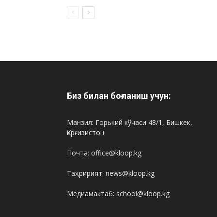
Биз билан боғланиш учун:
Манзил: Горький кўчаси 48/1, Бишкек,
Қирғизистон
Почта: office@kloop.kg
Таҳририят: news@kloop.kg
Медиамактаб: school@kloop.kg