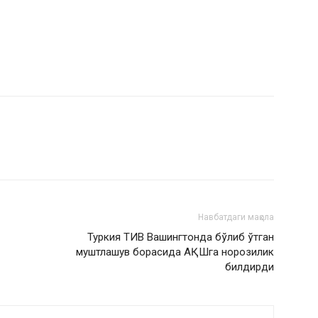
Навбатдаги мақола
Туркия ТИВ Вашингтонда бўлиб ўтган
муштлашув борасида АҚШга норозилик
билдирди