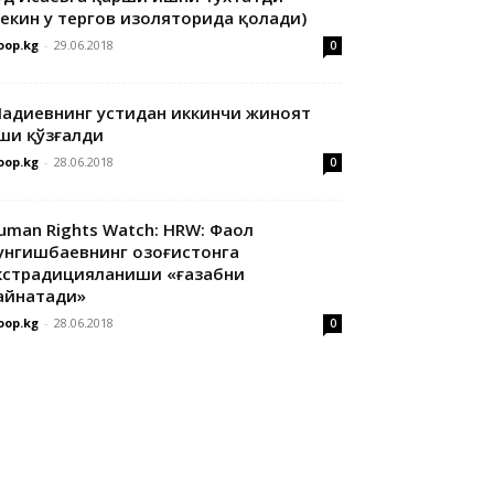
лекин у тергов изоляторида қолади)
oop.kg
-
29.06.2018
0
адиевнинг устидан иккинчи жиноят
ши қўзғалди
oop.kg
-
28.06.2018
0
uman Rights Watch: HRW: Фаол
унгишбаевнинг Қозоғистонга
кстрадицияланиши «ғазабни
айнатади»
oop.kg
-
28.06.2018
0