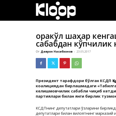
ҚИРҒИЗИСТОН
ЯНГИЛИКЛАРИ
Қоракўл шаҳар кенг
сабабдан кўпчилик 
От
Даврон Насибхонов
-
23.05.2017
Президент тарафдори бўлган КСДП Қо
коалициядан бирлашмадаги «Табилга
келишмовчилик сабабли чиқиб кетди.
партиялари билан янги бирлик тузмо
КСДПнинг депутатлари ўзларини бирликда
депутатлари билан вилоятнинг марказий