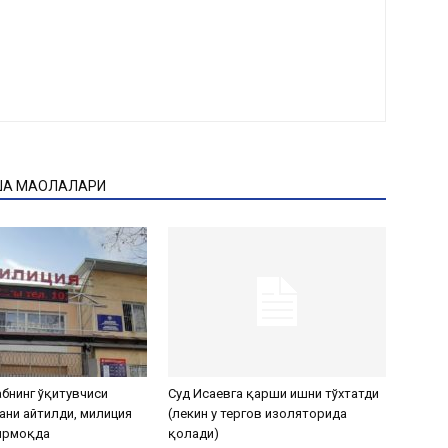
ҚА МАҚОЛАЛАРИ
бнинг ўқитувчиси
Суд Исаевга қарши ишни тўхтатди
ани айтилди, милиция
(лекин у тергов изоляторида
ирмоқда
қолади)