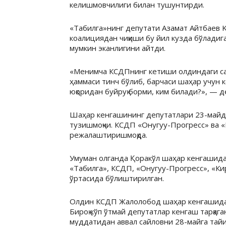
келишмовчилиги билан тушунтирди.
«Табилга»нинг депутати Азамат Айтбаев K
коалициядан чиқиши бу йил кузда бўладиг
мумкин эканлигини айтди.
«Менимча КСДПнинг кетиши олдиндаги сайл
ҳаммаси тинч бўлиб, барчаси шаҳар учун 
юқоридан буйруқ борми, ким билади?», — д
Шаҳар кенгашининг депутатлари 23-майда
тузишмоқчи. КСДП «Онугуу-Прогресс» ва 
режалаштиришмоқда.
Умуман олганда Қоракўл шаҳар кенгашида
«Табилга», КСДП, «Онугуу-Прогресс», «К
ўртасида бўлиштирилган.
Олдин КСДП Жалолобод шаҳар кенгашидаги
Бироқ кўп ўтмай депутатлар кенгаш тарқаг
муддатидан аввал сайловни 28-майга тайи