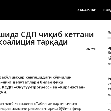
ХАБАРЛАР
ВОҚ
ашида ҚСДП чиқиб кетгани
Э
коалиция тарқади
Қ
708
б
қ
kl
ракўл шаҳар кенгашидаги кўпчилик
Ў
»нинг депутатлари билан фикр
к
 КСДП «Онугуу-Прогресс» ва «Киргизстан»
т
қчи.
Kl
н чиқиб кетишини «Табилга» партиясининг
 инфратизимини ривожлантириш бўйича фикр
С