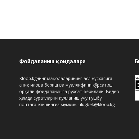
Фойдаланиш қоидалари
Б
Kloop.kgнинг мақолаларининг асл нусхасига
аниқ илова бериш ва муаллифини кўрсатиш
орқали фойдаланишга рухсат берилади. Видео
ҳамда суратларни қўлланиш учун ушбу
почтага ёзишингиз мумкин: ulugbek@kloop.kg