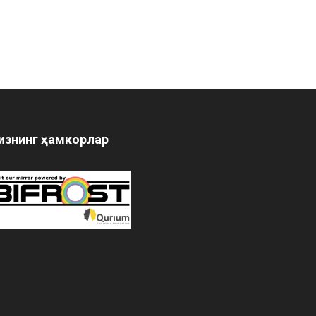
изнинг ҳамкорлар