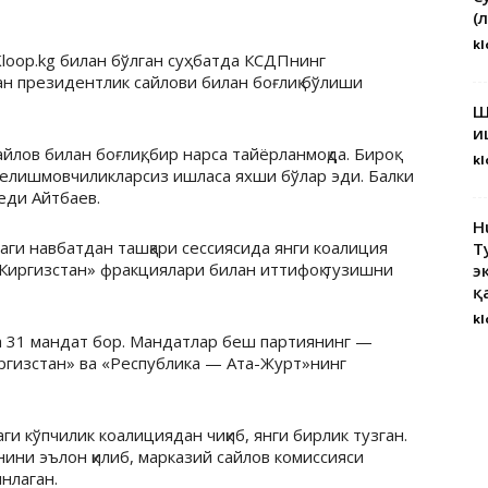
(
kl
loop.kg билан бўлган суҳбатда КСДПнинг
ан президентлик сайлови билан боғлиқ бўлиши
Ш
и
ов билан боғлиқ, бир нарса тайёрланмоқда. Бироқ
kl
келишмовчиликларсиз ишласа яхши бўлар эди. Балки
еди Айтбаев.
H
ги навбатдан ташқари сессиясида янги коалиция
Т
«Киргизстан» фракциялари билан иттифоқ тузишни
э
қ
kl
 31 мандат бор. Мандатлар беш партиянинг —
иргизстан» ва «Республика — Ата-Журт»нинг
 кўпчилик коалициядан чиқиб, янги бирлик тузган.
анини эълон қилиб, марказий сайлов комиссияси
нлаган.