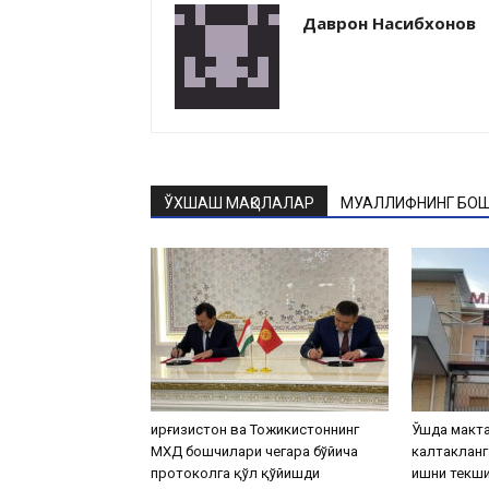
Даврон Насибхонов
ЎХШАШ МАҚОЛАЛАР
МУАЛЛИФНИНГ БОШ
Қирғизистон ва Тожикистоннинг
Ўшда макта
МХДҚ бошчилари чегара бўйича
калтакланг
протоколга қўл қўйишди
ишни текш