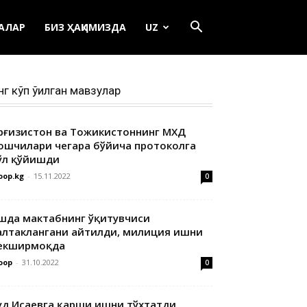
ЕАЛАР
БИЗ ҲАҚИМИЗДА
UZ
нг кўп ўқилган мавзулар
ирғизистон ва Тожикистоннинг МХДҚ
ошчилари чегара бўйича протоколга
ўл қўйишди
oop.kg
-
15.11.2022
0
шда мактабнинг ўқитувчиси
алтаклангани айтилди, милиция ишни
екширмоқда
oop
-
31.10.2022
0
уд Исаевга қарши ишни тўхтатди