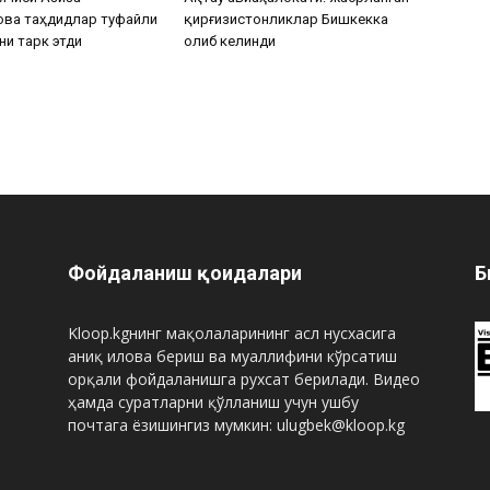
ова таҳдидлар туфайли
қирғизистонликлар Бишкекка
ни тарк этди
олиб келинди
Фойдаланиш қоидалари
Б
Kloop.kgнинг мақолаларининг асл нусхасига
аниқ илова бериш ва муаллифини кўрсатиш
орқали фойдаланишга рухсат берилади. Видео
ҳамда суратларни қўлланиш учун ушбу
почтага ёзишингиз мумкин: ulugbek@kloop.kg