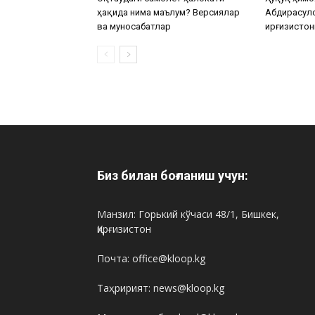
ҳақида нима маълум? Версиялар
Абдирасул
ва муносабатлар
Қирғизистон
Биз билан боғланиш учун:
Манзил: Горький кўчаси 48/1, Бишкек,
Қирғизистон
Почта: office@kloop.kg
Таҳририят: news@kloop.kg