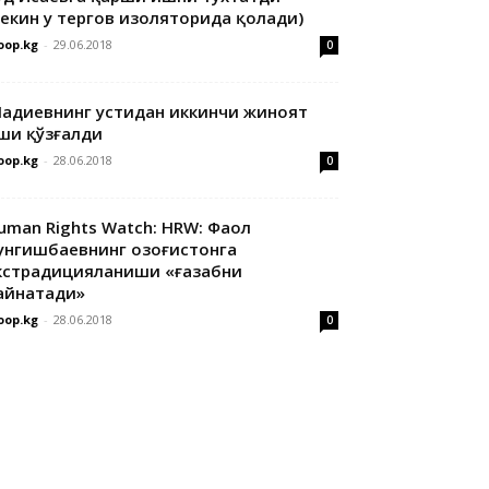
лекин у тергов изоляторида қолади)
oop.kg
-
29.06.2018
0
адиевнинг устидан иккинчи жиноят
ши қўзғалди
oop.kg
-
28.06.2018
0
uman Rights Watch: HRW: Фаол
унгишбаевнинг Қозоғистонга
кстрадицияланиши «ғазабни
айнатади»
oop.kg
-
28.06.2018
0