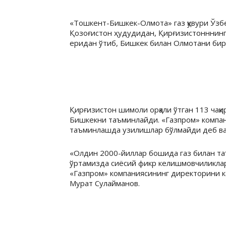
«Тошкент-Бишкек-Олмота» газ қувури Ўзб
Қозоғистон ҳудудидан, Қирғизистонннинг 
еридан ўтиб, Бишкек билан Олмотани би
Қирғизистон шимоли орқали ўтган 113 чақи
Бишкекни таъминлайди. «Газпром» компан
таъминлашда узилишлар бўлмайди деб ва
«Олдин 2000-йиллар бошида газ билан та
ўртамизда сиёсий фикр келишмовчиликлар
«Газпром» компаниясининг директорини 
Мурат Сулайманов.