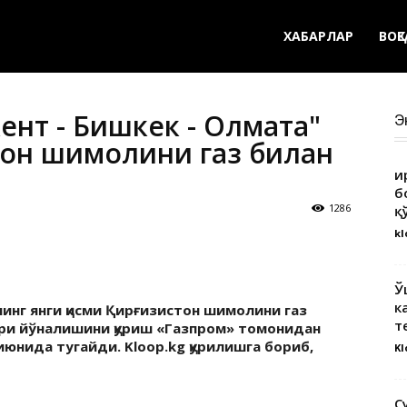
ХАБАРЛАР
ВОҚ
ент - Бишкек - Олмата"
Э
стон шимолини газ билан
Қ
б
1286
қ
kl
Ў
к
инг янги қисми Қирғизистон шимолини газ
т
ури йўналишини қуриш «Газпром» томонидан
июнида тугайди. Kloop.kg қурилишга бориб,
Kl
С