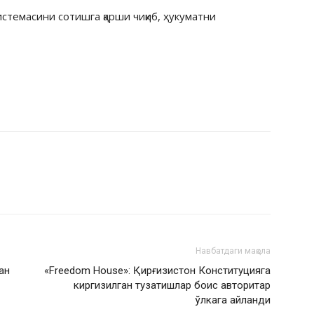
темасини сотишга қарши чиқиб, ҳукуматни
Навбатдаги мақола
ан
«Freedom House»: Қирғизистон Конституцияга
киргизилган тузатишлар боис авторитар
ўлкага айланди