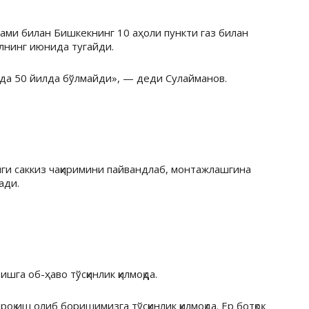
ами билан Бишкекнинг 10 аҳоли пункти газ билан
илнинг июнида тугайди.
мида 50 йилда бўлмайди», — деди Сулайманов.
нги саккиз чақиримини пайвандлаб, монтажлашгина
ади.
га об-ҳаво тўсқинлик қилмоқда.
қ иш олиб боришимизга тўсқинлик қилмоқда. Ер ботқоқ,