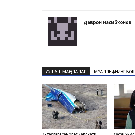
Даврон Насибхонов
ЎХШАШ МАҚОЛАЛАР
МУАЛЛИФНИНГ БОШ
Оқтаудаги самолёт ҳалокати
Ҳуқуқ ҳимо