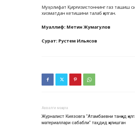
Муҳолифат Қирғизистоннинг газ ташиш сис
хизматдан кетишини талаб қилган.
Муаллиф: Метин Жумагулов
Сурат: Рустем Ильясов
Аввалги мақола
Журналист Киязовга "Атамбаевни танқид қилг
материаллари сабабли" таҳдид қилишган