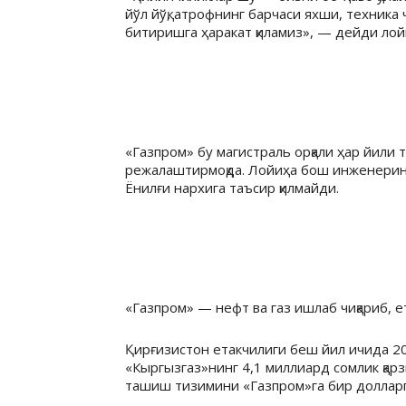
йўл йўқ, атрофнинг барчаси яхши, техника 
битиришга ҳаракат қиламиз», — дейди ло
«Газпром» бу магистраль орқали ҳар йили
режалаштирмоқда. Лойиҳа бош инженеринин
Ёнилғи нархига таъсир қилмайди.
«Газпром» — нефт ва газ ишлаб чиқариб, 
Қирғизистон етакчилиги беш йил ичида 2
«Кыргызгаз»нинг 4,1 миллиард сомлик қарз
ташиш тизимини «Газпром»га бир долларг