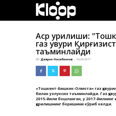
ҚИРҒИЗИСТОН
ЯНГИЛИКЛАРИ
Аср қурилиши: "Тошк
газ қувури Қирғизи
таъминлайди
От
Даврон Насибхонов
-
06.04.2017
«Тошкент-Бишкек-Олмота» газ қувурин
билан узлуксиз таъминлайди. Газ қув
2015-йили бошланган, у 2017-йилнинг 
қурилишнинг боришини кўриб келди.