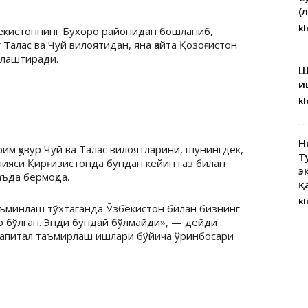
(
kl
екистоннинг Бухоро районидан бошланиб,
Талас ва Чуй вилоятидан, яна қайта Қозоғистон
рлаштиради.
Ш
и
kl
H
рим қувур Чуй ва Талас вилоятларини, шунингдек,
Т
ияси Қирғизистонда бундан кейин газ билан
э
ъда бермоқда.
қ
kl
ъминлаш тўхтаганда Ўзбекистон билан бизнинг
 бўлган. Энди бундай бўлмайди», — дейди
капитал таъмирлаш ишлари бўйича ўринбосари