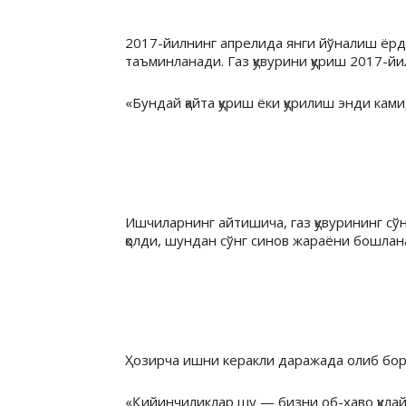
2017-йилнинг апрелида янги йўналиш ёрд
таъминланади. Газ қувурини қуриш 2017-й
«Бундай қайта қуриш ёки қурилиш энди ка
Ишчиларнинг айтишича, газ қувурининг сў
қолди, шундан сўнг синов жараёни бошлан
Ҳозирча ишни керакли даражада олиб бориш
«Қийинчиликлар шу — бизни об-ҳаво қулайро