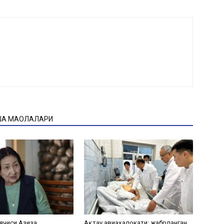
ҚА МАҚОЛАЛАРИ
ячиси Азиза
Ақтау авиаҳалокати: жабрланган