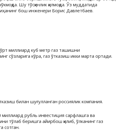
чўкмоқда. Шу тўсқинлик қилмоқда. Ўз муддатида
йиҳанинг бош инженери Борис Давлетбаев.
 тўрт миллиард куб метр газ ташишни
г сўзларига кўра, газ ўтказиш икки марта ортади.
етказиш билан шуғулланган россиялик компания.
0 миллиард рубль инвестиция сарфлашга ва
ини тўлаб беришга айирбош қилиб, ўлканинг газ
а сотган.