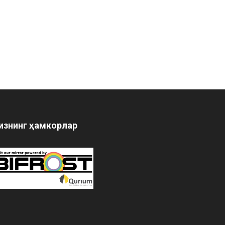
изнинг ҳамкорлар