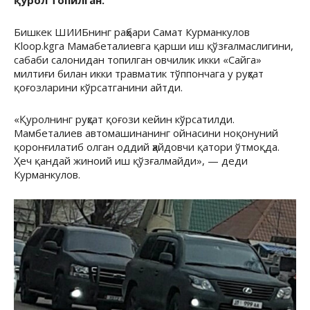
қурол топилган.
Бишкек ШИИБнинг раҳбари Самат Курманкулов
Kloop.kgга Мамабеталиевга қарши иш қўзғалмаслигини,
сабаби салонидан топилган овчилик икки «Сайга»
милтиғи билан икки травматик тўппончага у руҳсат
қоғозларини кўрсатганини айтди.
«Қуролнинг руҳсат қоғози кейин кўрсатилди.
Мамбеталиев автомашинанинг ойнасини ноқонуний
қоронғилатиб олган оддий ҳайдовчи қатори ўтмоқда.
Ҳеч қандай жиноий иш қўзғалмайди», — деди
Курманкулов.