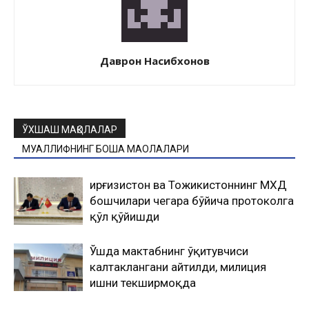
Даврон Насибхонов
ЎХШАШ МАҚОЛАЛАР
МУАЛЛИФНИНГ БОШҚА МАҚОЛАЛАРИ
Қирғизистон ва Тожикистоннинг МХДҚ
бошчилари чегара бўйича протоколга
қўл қўйишди
Ўшда мактабнинг ўқитувчиси
калтаклангани айтилди, милиция
ишни текширмоқда