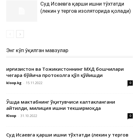
Суд Исаевга қарши ишни тўхтатди
(лекин у тергов изоляторида қолади)
Энг кўп ўқилган мавзулар
Қирғизистон ва Тожикистоннинг МХДҚ бошчилари
чегара бўйича протоколга қўл қўйишди
kloop.kg
-
15.11.2022
0
Ўшда мактабнинг ўқитувчиси калтаклангани
айтилди, милиция ишни текширмоқда
Kloop
-
31.10.2022
0
Суд Исаевга қарши ишни тўхтатди (лекин у тергов