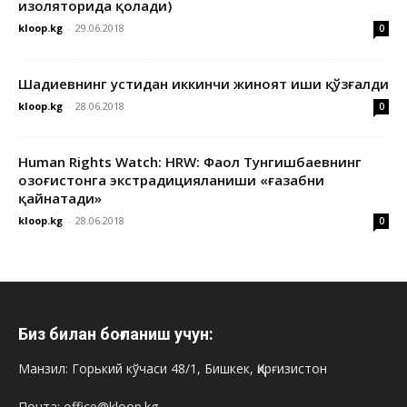
изоляторида қолади)
kloop.kg
-
29.06.2018
0
Шадиевнинг устидан иккинчи жиноят иши қўзғалди
kloop.kg
-
28.06.2018
0
Human Rights Watch: HRW: Фаол Тунгишбаевнинг
Қозоғистонга экстрадицияланиши «ғазабни
қайнатади»
kloop.kg
-
28.06.2018
0
Биз билан боғланиш учун:
Манзил: Горький кўчаси 48/1, Бишкек, Қирғизистон
Почта: office@kloop.kg