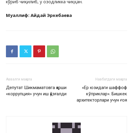
кўриб чиқилиб, у озодликка чиққан.
Муаллиф: Айдай Эркебаева
Аввалги мақола
Навбатдаги мақола
Депутат Шикмаматовга қарши
«Ер юзидаги шаффоф
«коррупция» учун иш қўзғалди
кўприклар». Бишкек
архитекторлари учун ғоя