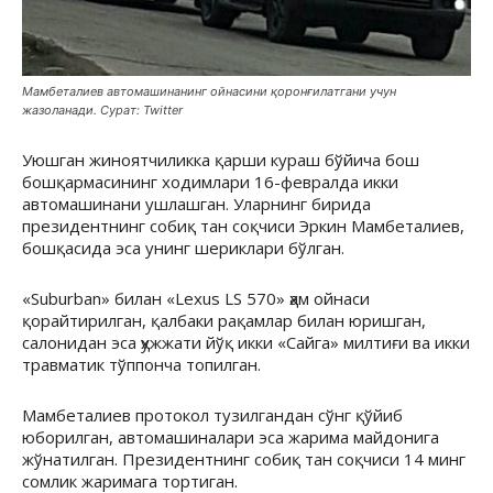
Мамбеталиев автомашинанинг ойнасини қоронғилатгани учун
жазоланади. Сурат: Twitter
Уюшган жиноятчиликка қарши кураш бўйича бош
бошқармасининг ходимлари 16-февралда икки
автомашинани ушлашган. Уларнинг бирида
президентнинг собиқ тан соқчиси Эркин Мамбеталиев,
бошқасида эса унинг шериклари бўлган.
«Suburban» билан «Lexus LS 570» ҳам ойнаси
қорайтирилган, қалбаки рақамлар билан юришган,
салонидан эса ҳужжати йўқ икки «Сайга» милтиғи ва икки
травматик тўппонча топилган.
Мамбеталиев протокол тузилгандан сўнг қўйиб
юборилган, автомашиналари эса жарима майдонига
жўнатилган. Президентнинг собиқ тан соқчиси 14 минг
сомлик жаримага тортиган.