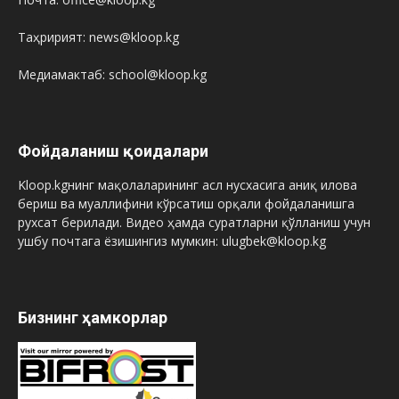
Таҳририят: news@kloop.kg
Медиамактаб: school@kloop.kg
Фойдаланиш қоидалари
Kloop.kgнинг мақолаларининг асл нусхасига аниқ илова
бериш ва муаллифини кўрсатиш орқали фойдаланишга
рухсат берилади. Видео ҳамда суратларни қўлланиш учун
ушбу почтага ёзишингиз мумкин: ulugbek@kloop.kg
Бизнинг ҳамкорлар