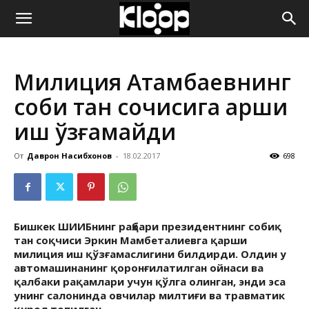
ҚИРҒИЗИСТОН
Милиция Атамбаевнинг
ЯНГИЛИКЛАРИ
собиқ тан соқчисига қарши
иш қўзғамайди
От
Даврон Насибхонов
-
18.02.2017
698
Бишкек ШИИБнинг раҳбари президентнинг собиқ
тан соқчиси Эркин Мамбеталиевга қарши
милиция иш қўзғамаслигини билдирди. Олдин у
автомашинанинг қоронғилатилган ойнаси ва
қалбаки рақамлари учун қўлга олинган, энди эса
унинг салонинда овчилар милтиғи ва травматик