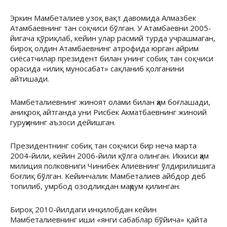
Эркин Мамбеталиев узоқ вақт давомида Алмазбек
Атамбаевнинг тан соқчиси бўлган. У Атамбаевни 2005-
йигача қўриқлаб, кейин улар расмий турда учрашмаган,
бироқ олдин Атамбаевнинг атрофида юрган айрим
сиёсатчилар президент билан унинг собиқ тан соқчиси
орасида «илиқ муносабат» сақланиб қолганини
айтишади.
Мамбеталиевнинг жиноят олами билан ҳам боғлашади,
аниқроқ айтганда уни Рисбек Акматбаевнинг жиноий
гуруҳининг аъзоси дейишган.
Президентнинг собиқ тан соқчиси бир неча марта
2004-йили, кейин 2006-йили қўлга олинган. Иккиси ҳам
милиция полковниги Чинибек Алиевнинг ўлдирилишига
боғлиқ бўлган. Кейинчалик Мамбеталиев айбдор деб
топилиб, умрбод озодликдан маҳрум қилинган.
Бироқ 2010-йилдаги инқилобдан кейин
Мамбеталиевнинг иши «янги сабаблар бўйича» қайта