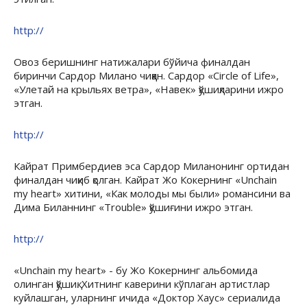
http://
Овоз беришнинг натижалари бўйича финалдан
биринчи Сардор Милано чиққан. Сардор «Circle of Life»,
«Улетай на крыльях ветра», «Навек» қўшиқларини ижро
этган.
http://
Кайрат Примбердиев эса Сардор Миланонинг ортидан
финалдан чиқиб қолган. Кайрат Жо Кокернинг «Unchain
my heart» хитини, «Как молоды мы были» романсини ва
Дима Биланнинг «Trouble» қўшиғини ижро этган.
http://
«Unchain my heart» - бу Жо Кокернинг альбомида
олинган қўшиқ. Хитнинг каверини кўплаган артистлар
куйлашган, уларнинг ичида «Доктор Хаус» сериалида