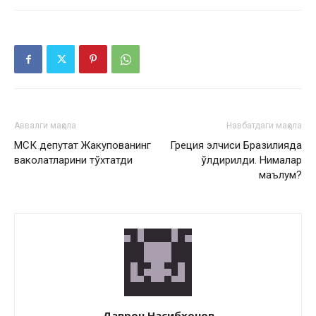
Аввалги мақола
Навбатдаги мақола
МСК депутат Жакупованинг
Греция элчиси Бразилияда
ваколатларини тўхтатди
ўлдирилди. Нималар
маълум?
Даврон Насибхонов