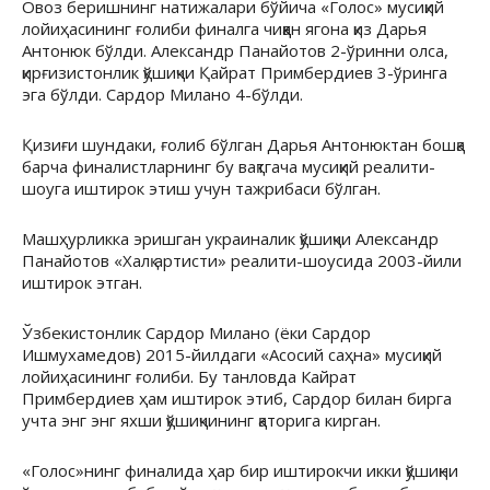
Овоз беришнинг натижалари бўйича «Голос» мусиқий
лойиҳасининг ғолиби финалга чиққан ягона қиз Дарья
Антонюк бўлди. Александр Панайотов 2-ўринни олса,
қирғизистонлик қўшиқчи Қайрат Примбердиев 3-ўринга
эга бўлди. Сардор Милано 4-бўлди.
Қизиғи шундаки, ғолиб бўлган Дарья Антонюктан бошқа
барча финалистларнинг бу вақтгача мусиқий реалити-
шоуга иштирок этиш учун тажрибаси бўлган.
Машҳурликка эришган украиналик қўшиқчи Александр
Панайотов «Халқ артисти» реалити-шоусида 2003-йили
иштирок этган.
Ўзбекистонлик Сардор Милано (ёки Сардор
Ишмухамедов) 2015-йилдаги «Асосий саҳна» мусиқий
лойиҳасининг ғолиби. Бу танловда Кайрат
Примбердиев ҳам иштирок этиб, Сардор билан бирга
учта энг энг яхши қўшиқчининг қаторига кирган.
«Голос»нинг финалида ҳар бир иштирокчи икки қўшиқни