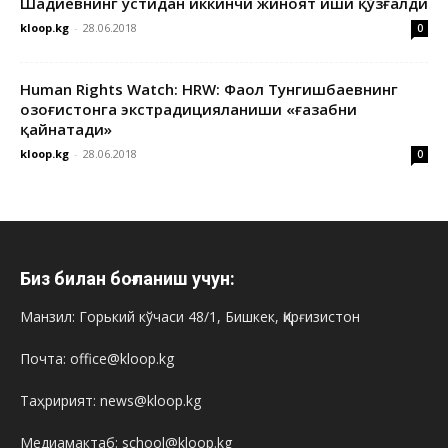
Шадиевнинг устидан иккинчи жиноят иши қўзғалди
kloop.kg
-
28.06.2018
0
Human Rights Watch: HRW: Фаол Тунгишбаевнинг
Қозоғистонга экстрадицияланиши «ғазабни
қайнатади»
kloop.kg
-
28.06.2018
0
Биз билан боғланиш учун:
Манзил: Горький кўчаси 48/1, Бишкек, Қирғизистон
Почта: office@kloop.kg
Таҳририят: news@kloop.kg
Медиамактаб: school@kloop.kg