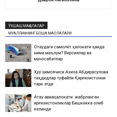
ЎХШАШ МАҚОЛАЛАР
МУАЛЛИФНИНГ БОШҚА МАҚОЛАЛАРИ
Оқтаудаги самолёт ҳалокати ҳақида
нима маълум? Версиялар ва
муносабатлар
Ҳуқуқ ҳимоячиси Азиза Абдирасулова
таҳдидлар туфайли Қирғизистонни
тарк этди
Ақтау авиаҳалокати: жабрланган
қирғизистонликлар Бишкекка олиб
келинди