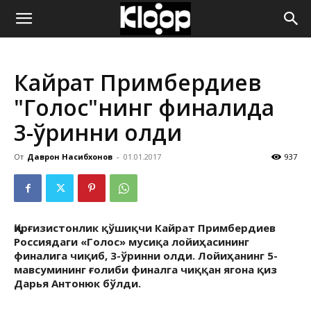
ҚИРҒИЗИСТОН
Кайрат Примбердиев
ЯНГИЛИКЛАРИ
"Голос"нинг финалида
3-ўринни олди
От
Даврон Насибхонов
-
01.01.2017
937
Қирғизистонлик қўшиқчи Кайрат Примбердиев
Россиядаги «Голос» мусиқа лойиҳасининг
финалига чиқиб, 3-ўринни олди. Лойиҳанинг 5-
мавсумининг ғолиби финалга чиққан ягона қиз
Дарья Антонюк бўлди.