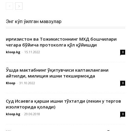
Энг кўп ўқилган мавзулар
Қирғизистон ва Тожикистоннинг МХДҚ бошчилари
чегара бўйича протоколга қўл қўйишди
kloop.kg
-
15.11.2022
0
Ўшда мактабнинг ўқитувчиси калтаклангани
айтилди, милиция ишни текширмоқда
Kloop
-
31.10.2022
0
Суд Исаевга қарши ишни тўхтатди (лекин у тергов
изоляторида қолади)
kloop.kg
-
29.06.2018
0