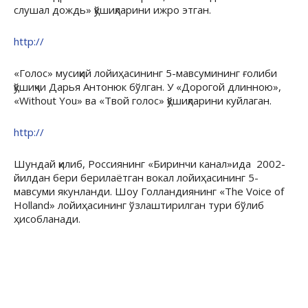
слушал дождь» қўшиқларини ижро этган.
http://
«Голос» мусиқий лойиҳасининг 5-мавсумининг ғолиби
қўшиқчи Дарья Антонюк бўлган. У «Дорогой длинною»,
«Without You» ва «Твой голос» қўшиқларини куйлаган.
http://
Шундай қилиб, Россиянинг «Биринчи канал»ида 2002-
йилдан бери берилаётган вокал лойиҳасининг 5-
мавсуми якунланди. Шоу Голландиянинг «The Voice of
Holland» лойиҳасининг ўзлаштирилган тури бўлиб
ҳисобланади.