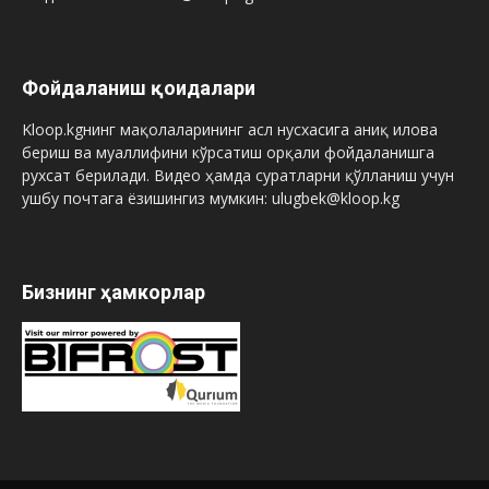
Фойдаланиш қоидалари
Kloop.kgнинг мақолаларининг асл нусхасига аниқ илова
бериш ва муаллифини кўрсатиш орқали фойдаланишга
рухсат берилади. Видео ҳамда суратларни қўлланиш учун
ушбу почтага ёзишингиз мумкин: ulugbek@kloop.kg
Бизнинг ҳамкорлар