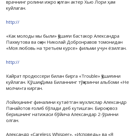
врачнинг ролини ижро қилган актер Хью Лори ҳам
куйлаган.
http://
«Как молоды мы были» қўшиғи бастакор Александра
Пахмутова ва оқин Николай Добронравов томонидан
«Моя любовь на третьем курсе» фильми учун ёзилган.
http://
Кайрат продюссери билан бирга «Trouble» қўшиғини
куйлаган. Қўшиқ Дима Биланнинг тўққизинчи альбоми «Не
молчи»га кирган.
Лойиҳанинг финалини кутаётган мухлислар Александр
Панайотов ғолиб бўлади деб кутишган. Бироқ овоз
беришнинг натижаси бўйича Александар 2-ўринни
олган.
Александр «Careless Whisper», «Исповедь» ва «Я