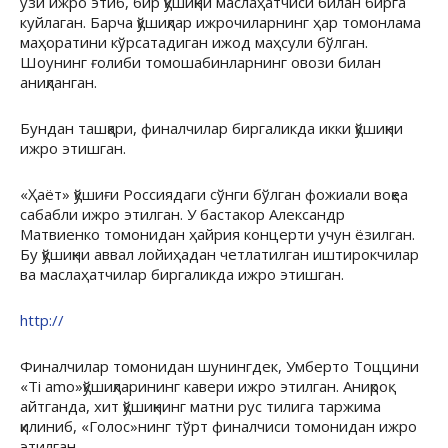
ўзи ижро этиб, бир қўшиқни маслаҳатчиси билан бирга
куйлаган. Барча қўшиқлар ижрочиларнинг ҳар томонлама
маҳоратини кўрсатадиган ижод маҳсули бўлган.
Шоунинг ғолиби томошабинларнинг овози билан
аниқланган.
Бундан ташқари, финалчилар биргаликда икки қўшиқни
ижро этишган.
«Ҳаёт» қўшиғи Россиядаги сўнги бўлган фожиали воқеа
сабабли ижро этилган. У бастакор Александр
Матвиенко томонидан ҳайрия концерти учун ёзилган.
Бу қўшиқни аввал лойиҳадан четлатилган иштирокчилар
ва маслаҳатчилар биргаликда ижро этишган.
http://
Финалчилар томонидан шунингдек, Умберто Тоццини
«Ti amo»қўшиқларининг кавери ижро этилган. Аниқроқ
айтганда, хит қўшиқнинг матни рус тилига таржима
қилиниб, «Голос»нинг тўрт финалчиси томонидан ижро
этилган.