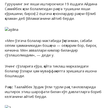
Гуруҳнинг энг яхши иштирокчиси 19 ёшдаги Айдина
Самийбек қизи болалигидан рақсга тушишни яхши
кўришини, бироқ 12 ёшгача қачонлардир рақсчи бўлиб
қоламан деб ўйламаганини айтиб берди.
«Мен ўзгача болалар мактабида ўқиганман, сабаби
оёғим ҳамманикидан бошқача — оёқларим бор, бироқ
кичкина. Мен авваллари кимлар биландир
сўзлашолмадим», — деди у.
Унинг сўзларига кўра, қайта тиклаш марказидаги
болалар ўзлари ҳам муваффақиятга эришишга ишона
бошлашди.
Раққос Таалайбек Эрдик ўғли турли рақс танловларида
иштирок этиш шарофати билан кўп давлатларга бориб
келганини айтиб берди.