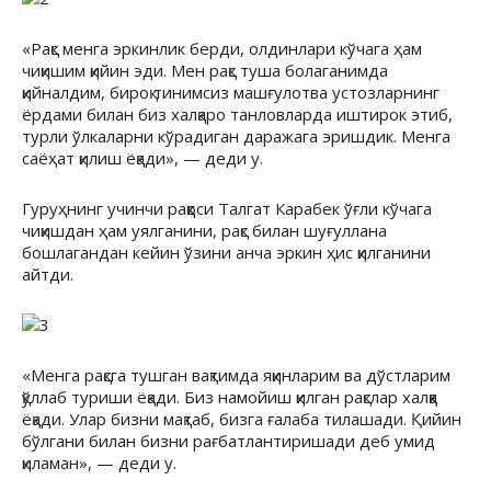
«Рақс менга эркинлик берди, олдинлари кўчага ҳам
чиқишим қийин эди. Мен рақс туша болаганимда
қийналдим, бироқ тинимсиз машғулотва устозларнинг
ёрдами билан биз халқаро танловларда иштирок этиб,
турли ўлкаларни кўрадиган даражага эришдик. Менга
саёҳат қилиш ёқади», — деди у.
Гуруҳнинг учинчи раққоси Талгат Карабек ўғли кўчага
чиқишдан ҳам уялганини, рақс билан шуғуллана
бошлагандан кейин ўзини анча эркин ҳис қилганини
айтди.
«Менга рақсга тушган вақтимда яқинларим ва дўстларим
қўллаб туриши ёқади. Биз намойиш қилган рақслар халққа
ёқади. Улар бизни мақтаб, бизга ғалаба тилашади. Қийин
бўлгани билан бизни рағбатлантиришади деб умид
қиламан», — деди у.