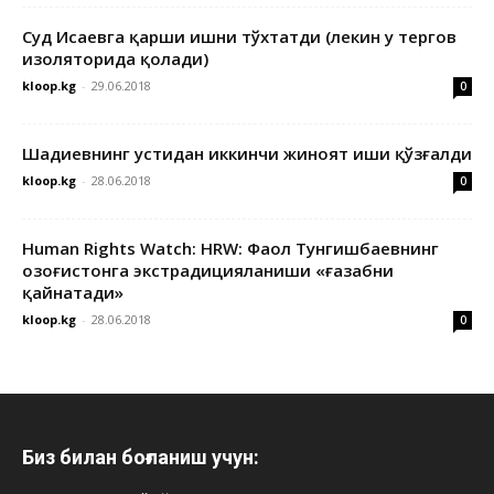
Суд Исаевга қарши ишни тўхтатди (лекин у тергов
изоляторида қолади)
kloop.kg
-
29.06.2018
0
Шадиевнинг устидан иккинчи жиноят иши қўзғалди
kloop.kg
-
28.06.2018
0
Human Rights Watch: HRW: Фаол Тунгишбаевнинг
Қозоғистонга экстрадицияланиши «ғазабни
қайнатади»
kloop.kg
-
28.06.2018
0
Биз билан боғланиш учун: