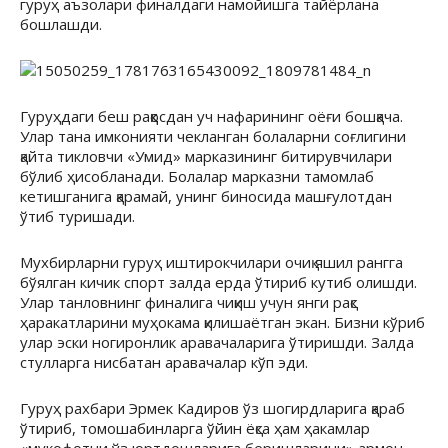
гуруҳ аъзолари финалдаги намойишга тайёрлана
бошлашди.
Гуруҳдаги беш раққосдан уч нафарининг оёғи бошқача.
Улар тана имконияти чекланган болаларни соғлигини
қайта тикловчи «Умид» марказининг битирувчилари
бўлиб ҳисобланади. Болалар марказни тамомлаб
кетишганига қарамай, унинг биносида машғулотдан
ўтиб туришади.
Мухбирларни гуруҳ иштирокчилари очиқ яшил рангга
бўялган кичик спорт залда ерда ўтириб кутиб олишди.
Улар танловнинг финалига чиқиш учун янги рақс
ҳаракатларини муҳокама қилишаётган экан. Бизни кўриб
улар эски ногиронлик аравачаларига ўтиришди. Залда
стулларга нисбатан аравачалар кўп эди.
Гуруҳ рахбари Эрмек Кадиров ўз шогирдларига қараб
ўтириб, томошабинларга ўйин ёқса ҳам ҳакамлар
«мукофотни ўз юртдошларига беришларини» армон