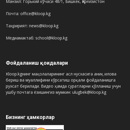
Манзил: Горький кўчаси 48/1, Бишкек, Қирғизистон
Почта: office@kloop.kg
Таҳририят: news@kloop.kg
Медиамактаб: school@kloop.kg
Фойдаланиш қоидалари
Kloop.kgнинг мақолаларининг асл нусхасига аниқ илова
бериш ва муаллифини кўрсатиш орқали фойдаланишга
рухсат берилади. Видео ҳамда суратларни қўлланиш учун
ушбу почтага ёзишингиз мумкин: ulugbek@kloop.kg
Бизнинг ҳамкорлар