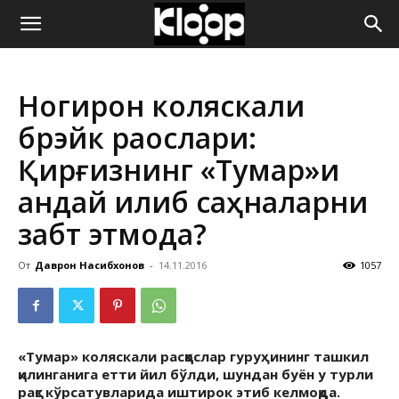
ҚИРҒИЗИСТОН
Ногирон коляскали
ЯНГИЛИКЛАРИ
брэйк раққослари:
Қирғизнинг «Тумар»и
қандай қилиб саҳналарни
забт этмоқда?
От
Даврон Насибхонов
-
14.11.2016
1057
«
Тумар
»
коляска
ли расққослар гуруҳининг ташкил
қилинганига етти йил бўлди, шундан буён у турли
рақс кўрсатувларида иштирок этиб келмоқда.