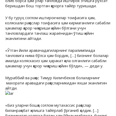
олиб борса ҳам улар танловда иштирок этишга рухсат
беришдан бош тортган қарорга тайёр туришади.
У бу гуруҳ соғлом иштирокчилар тоифасига ҳам,
коляскали раққослар тоифасига ҳам кирмаганлиги сабабли
ҳакамлар қарор чиқариши қийин бўлгани учун
танловлардаги танлаш жараёнидан ўтиш қийин
эканлигини айтади.
«Ўтган йили аравачадагиларнинг паралимпиада
танловига нима бўлса ҳам бордик, […] бизнинг болалар
амалда коляскасиз ҳам ҳаракат қила олганлиги сабабли
ҳакамлар учун қарор чиқариш қийин бўлди», — деди у.
Мураббий ва раққос Тимур Киличбеков болаларнинг
махорати аравадаги раққосларникидан яхши эканлигин
айтди.
«Биз уларни бошқа соғлом мутахассис раққослар
биланрақобат қилишга тайёрлаб ўрганиб қолдик. […]
Бизникилар коляска билан ҳам ўйнашмайдида, бунинг