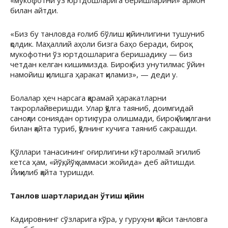
билан айтди.
«Биз бу танловда ғолиб бўлиш қийинлигини тушуниб
қолдик. Маҳаллий аҳоли бизга баҳо беради, бироқ
мукофотни ўз юртдошларига беришадику — биз
четдан келган кишимизда. Бироқ биз унутилмас ўйин
намойиш қилишга ҳаракат қиламиз», — деди у.
Болалар ҳеч нарсага қарамай ҳаракатларни
такрорлайверишди. Улар қўлга таяниб, доимгидай
саноқли сониядан ортиқ тура олишмади, бироқ йиқилгани
билан қайта туриб, қўлнинг кучига таяниб сакрашди.
Қўллари танасининг оғирлигини кўтаролмай эгилиб
кетса ҳам, «йўқ, йўқ ҳаммаси жойида» деб айтишди.
Йиқилиб қайта туришди.
Танлов шартларидан ўтиш қийин
Кадировнинг сўзларига кўра, у гуруҳни қайси танловга