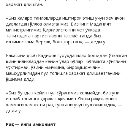
ҳаракат қилишган.
«Биз халқаро танловларда иштирок этиш учун ҳеч қачон
давлатдан қўллов олмаганмиз. Бизнинг Маданият
министрлигимиз Қирғизистонни чет ўлкада
танитадиган артистларни танлаётганда биз
илтимоснома берсак, бош тортган», — деди у.
Елкасини қисиб Кадиров гуруҳдагилар бошидан ўтказган
қийинчиликлардан кейин улар бўлар –бўлмасга кўнглини
чўктирмай, ўзини «кичкина, бироқ ишончли»
машҳурлигидан пул топишга ҳаракат қилишаётганини
қўшимча қилди.
«Биз бундан кейин пул сўрагимиз келмайди, биз уни
ишлаб топишга ҳаракат қиляпмиз. Яхши раққосларнинг
ҳаммаси ҳам яхши рақс тушгани учун пул олишади», —
деди у.
Рақс — янги имконият