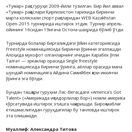
«Тумар» рақс гуруҳи 2009-йили тузилган. Бир йил аввал
«Тумар» раққослари Қирғизистон тарихида биринчи
марта коляскали спорт рақсларидан WEB Kazakhstan
Open-2015 турнирида иштирок этдик. Турнир апрель
ойининг 16сидан 19игача Остона шаҳрида бўлиб ўтди.
Турнирда болалар биргаликдаги ўйин категориясида
Freestyle номинациясида биринчи ўринни эгаллашди.
Алоҳида мукофот олганларнинг ичидан Карабек ўғли
Талгат — эркаклар орасида Single freestyle
номинациясида биринчи ўринга, аёллар орасида мана
шундай номинацияга Айдина Самийбек қизи иккинчи
ўринга эга бўлди.
Бундан ташқари гуруҳни Лас-Вегасдаги «America’s Got
Talent» («Америкада иқтидорлилар бор») номли америка
кўрсатувида иштирок этишга чақиришди. Бироқ маблағ
етишмаслигидан гуруҳдагилар бу танловда иштирок
эта олишмади.
Муаллиф: Александра Титова