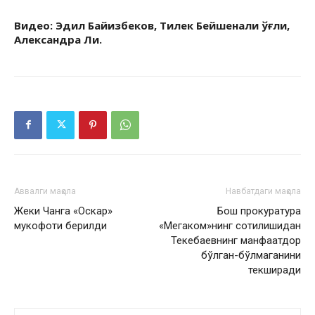
Видео: Эдил Байизбеков, Тилек Бейшенали ўғли,
Александра Ли.
Аввалги мақола
Навбатдаги мақола
Жеки Чанга «Оскар»
Бош прокуратура
мукофоти берилди
«Мегаком»нинг сотилишидан
Текебаевнинг манфаатдор
бўлган-бўлмаганини
текширади