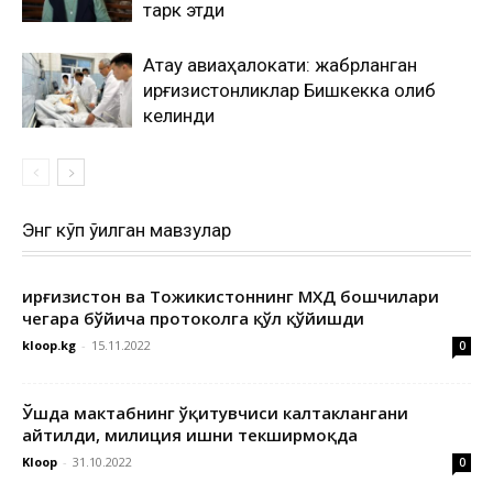
тарк этди
Ақтау авиаҳалокати: жабрланган
қирғизистонликлар Бишкекка олиб
келинди
Энг кўп ўқилган мавзулар
Қирғизистон ва Тожикистоннинг МХДҚ бошчилари
чегара бўйича протоколга қўл қўйишди
kloop.kg
-
15.11.2022
0
Ўшда мактабнинг ўқитувчиси калтаклангани
айтилди, милиция ишни текширмоқда
Kloop
-
31.10.2022
0