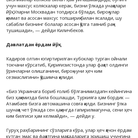
учун махсус коляскалар керак, бизни ўлкада унақалари
йўқ. Уларни Москвадан топдирса бўлади, бироқ улар
қиммат ва асосан махсус топшириқ билан ясалади, шу
сабабли бизнинг болалар асосан қўлга таяниб рақч
тушишади», — дейди Киличбеков.
Давлатдан ёрдам йўқ
Кадиров олтин югиртирилган кубоклар турган ойнали
токчани кўрсатиб, Қириғизистонда улар фақат олдинги
ўринларни олишганини, бироқ «уни ҳеч ким
сезмаслигини» қўшимча қилиди.
«Биз Украинага бориб ғолиб бўлганимиздапн кейингина
биз ҳақимизда била бошлашди, Туркияга ҳам бордик —
Атамбаев бизга автомашина совға қилди. Бизнинг ўлка
шунақа чет ўлкада сен ҳақингда гапирилмагунча, сени ҳеч
ким билгиси ҳам келмайди», — дейди у.
Гуруҳ раҳбарининг сўзларига кўра, улар ҳеч қачон ёрдам
кутган эмас ва фақатгина мақсадларига эришиш учунгина