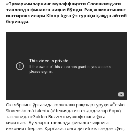
«Тумар»чиларнинг муваффақияти Словакиядаги
танловда финалга чиққани бўлди. Рақс жамоатининг
иштирокчилари Kloop.kgга ўз гураҳи ҳақида айтиб
беришди.
Октябрнинг ўртасида коляскали раққослар гуруҳи «Česko
Slovensko má talent» («Чехияда истеъдодлилар бор»)
танловида «Golden Buzzer» муокофотини қўлга
киритган.
Бу уларга танловда финалга чиқишига
имконият берган. Қирғизистонга қайтиб келгандан сўнг,