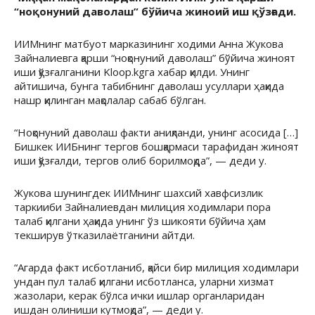
“ноқонуний даволаш” бўйича жиноий иш қўзғади.
ИИМнинг матбуот марказининг ходими Анна Жукова
Зайналиевга қарши “ноқонуний даволаш” бўйича жиноят
иши қўзғалганини Kloop.kgга хабар қилди. Унинг
айтишича, бунга табибнинг даволаш усуллари ҳақида
нашр қилинган мақолалар сабаб бўлган.
“Ноқонуний даволаш факти аниқланди, унинг асосида […]
Бишкек ИИБнинг тергов бошқармаси тарафидан жиноят
иши қўзғалди, тергов олиб борилмоқда”, — деди у.
Жукова шунингдек ИИМнинг шахсий хавфсизлик
таркииби Зайналиевдан милиция ходимлари пора
талаб қилгани ҳақида унинг ўз шикояти бўйича ҳам
текширув ўтказилаётганини айтди.
“Агарда факт исботланиб, қайси бир милиция ходимлари
ундан пул талаб қилгани исботланса, уларни хизмат
жазолари, керак бўлса ички ишлар органларидан
ишдан олиниши кутмоқда”, — деди у.