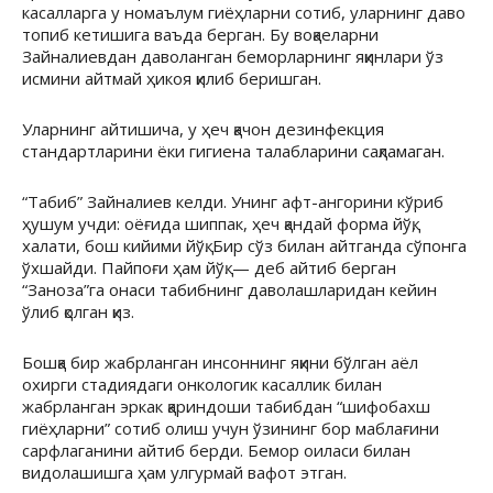
касалларга у номаълум гиёҳларни сотиб, уларнинг даво
топиб кетишига ваъда берган. Бу воқаеларни
Зайналиевдан даволанган беморларнинг яқинлари ўз
исмини айтмай ҳикоя қилиб беришган.
Уларнинг айтишича, у ҳеч қачон дезинфекция
стандартларини ёки гигиена талабларини сақламаган.
“Табиб” Зайналиев келди. Унинг афт-ангорини кўриб
ҳушум учди: оёғида шиппак, ҳеч қандай форма йўқ,
халати, бош кийими йўқ. Бир сўз билан айтганда сўпонга
ўхшайди. Пайпоғи ҳам йўқ. — деб айтиб берган
“Заноза”га онаси табибнинг даволашларидан кейин
ўлиб қолган қиз.
Бошқа бир жабрланган инсоннинг яқини бўлган аёл
охирги стадиядаги онкологик касаллик билан
жабрланган эркак қариндоши табибдан “шифобахш
гиёҳларни” сотиб олиш учун ўзининг бор маблағини
сарфлаганини айтиб берди. Бемор оиласи билан
видолашишга ҳам улгурмай вафот этган.