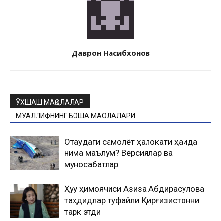
Даврон Насибхонов
ЎХШАШ МАҚОЛАЛАР
МУАЛЛИФНИНГ БОШҚА МАҚОЛАЛАРИ
Оқтаудаги самолёт ҳалокати ҳақида
нима маълум? Версиялар ва
муносабатлар
Ҳуқуқ ҳимоячиси Азиза Абдирасулова
таҳдидлар туфайли Қирғизистонни
тарк этди