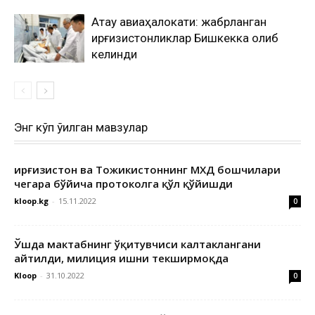
Ақтау авиаҳалокати: жабрланган
қирғизистонликлар Бишкекка олиб
келинди
Энг кўп ўқилган мавзулар
Қирғизистон ва Тожикистоннинг МХДҚ бошчилари
чегара бўйича протоколга қўл қўйишди
kloop.kg
-
15.11.2022
0
Ўшда мактабнинг ўқитувчиси калтаклангани
айтилди, милиция ишни текширмоқда
Kloop
-
31.10.2022
0