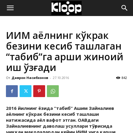
ҚИРҒИЗИСТОН
ИИМ аёлнинг кўкрак
ЯНГИЛИКЛАРИ
безини кесиб ташлаган
“табиб”га қарши жиноий
иш қўзғади
От
Даврон Насибхонов
-
27.10.2016
842
2016 йилнинг ёзида “табиб” Ашим Зайналиев
аёлнинг кўкрак безини кесиб ташлаши
натижасида аёл вафот этган. ОАВдаги
Зайналиевнинг даволаш усуллари тўғрисида
чиққан мақолалардан кейин ИИМ унга қарши