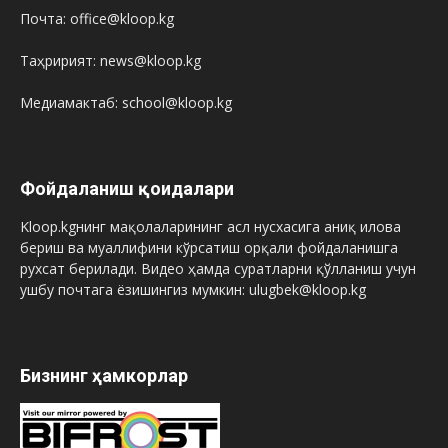
Почта: office@kloop.kg
Таҳририят: news@kloop.kg
Медиамактаб: school@kloop.kg
Фойдаланиш қоидалари
Kloop.kgнинг мақолаларининг асл нусхасига аниқ илова
бериш ва муаллифини кўрсатиш орқали фойдаланишга
рухсат берилади. Видео ҳамда суратларни қўлланиш учун
ушбу почтага ёзишингиз мумкин: ulugbek@kloop.kg
Бизнинг ҳамкорлар