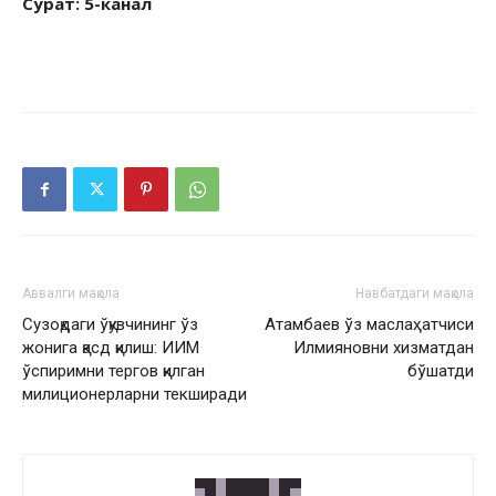
С
у
р
а
т: 5-канал
Аввалги мақола
Навбатдаги мақола
Сузоқдаги ўқувчининг ўз
Атамбаев ўз маслаҳатчиси
жонига қасд қилиш: ИИМ
Илмияновни хизматдан
ўспиримни тергов қилган
бўшатди
милиционерларни текширади