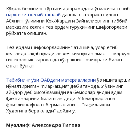
Кўкрак безининг тўртинчи даражадаги ўсмасини топиб
наркозсиз кесиб ташлаб
даволашга харакат қилган.
Аёлнинг ўлимини Кок-Жардаги Зайналиевнинг тиббий
марказига келган тез ёрдам гуруҳининг шифокорлари
рўйхатга олишган.
Тез ёрдам шифокорларининг атишича, улар етиб
келганда сақлаб қоладиган ҳеч ким қолган эмас — марҳум
гинекологик кароватда кўкракнинг очиқ яраси билан
ётган бўлган.
Табибнинг ўзи ОАВдаги материалларни
ўз ишига қарши
йўналтирилган “пиар-акция” деб атамоқда. У ўзининг
айбдор деб ҳисобламайди ва беморлар қандай қадам
қўяётганларини билишган деди. У беморларга юз
фоизлик кафолат бермаганини — “кафилликни
Худогина бера олади” дейди у.
Муаллиф: Александра Титова