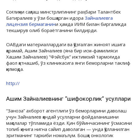
Соғлиқни сақлаш минстрлигининг раҳбари Талантбек
Батиралиев у ўзи бошқарган идора
Зайналиевга
лицензия бермаганин
и ҳамда ИИМ билан биргаликда
текширув олиб бораётганини билдирди.
ОАВдаги материаллардаги ва қўзғалган жиноят ишига
қарамай, Ашим Зайналиев (яна бир исм-фамилияси
Хашим Зайналиев) “Фэйсбук” ижтимоий тармоғида
фаол қатнашиб, ўз клиникасига янги беморларни таклиф
қилмоқда.
http://
Ашим Зайналиевнинг “шифокорлик” усуллари
“Заноза” ахборот агентлиги ўз беморларини даволаш
учун Зайналиев қандай усулларни фойдаланишини
мақолалар тўпламида ёзди. Қин бўйинчасининг ўсмасини
топиб қинига нигна сайип даволаган — унда қўлланилган
эритманинг таркиби номаълум. Бошқа онкологик