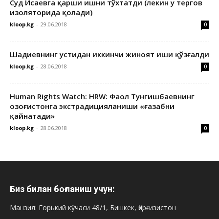
Суд Исаевга қарши ишни тўхтатди (лекин у тергов
изоляторида қолади)
kloop.kg
-
29.06.2018
0
Шадиевнинг устидан иккинчи жиноят иши қўзғалди
kloop.kg
-
28.06.2018
0
Human Rights Watch: HRW: Фаол Тунгишбаевнинг
Қозоғистонга экстрадицияланиши «ғазабни
қайнатади»
kloop.kg
-
28.06.2018
0
Биз билан боғланиш учун:
Манзил: Горький кўчаси 48/1, Бишкек, Қирғизистон