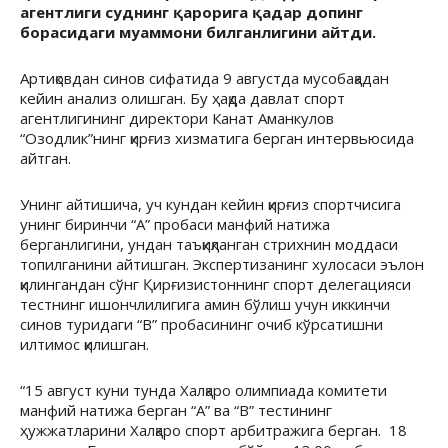
агентлиги суднинг қарорига қадар допинг
борасидаги муаммони билганлигини айтди.
Артиқовдан синов сифатида 9 августда мусобақадан
кейин анализ олишган. Бу ҳақда давлат спорт
агентлигининг директори Канат Аманкулов
“Озодлик”нинг қирғиз хизматига берган интервьюсида
айтган.
Унинг айтишича, уч кундан кейин қирғиз спортчисига
унинг биринчи “А” пробаси манфий натижа
берганлигини, ундан таъқиқланган стрихнин моддаси
топилганини айтишган. Экспертизанинг хулосаси эълон
қилингандан сўнг Қирғизистоннинг спорт делегацияси
тестнинг ишончлилигига амин бўлиш учун иккинчи
синов туридаги “В” пробасининг очиб кўрсатишни
илтимос қилишган.
“15 август куни тунда Халқаро олимпиада комитети
манфий натижа берган “А” ва “В” тестининг
ҳужжатларини Халқаро спорт арбитражига берган. 18