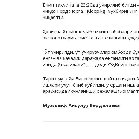
Ёнғин таҳминана 23:20да ўчирилиб битди 
чиққан ерда юрган Kloop.kg мухбирининг
чиқаяпти.
Ҳозирча ўтнинг келиб чиқиш сабаблари ан
экспонатларига зиён етган-етмагани ҳақи
“Ўт ўчирилди, ўт ўчирувчилар омборда б
ёнган ва қачалик даражада ёнганлиги эрт
ичида ўтказилади” , — деди ФҲВнинг ваки
Тарих музейи Бишкекнинг пойтахтидаги 
ишлари учун ёпиб қўйилди, у ердаги ишла
арафасида якунланиши режалаштирилаяп
Муаллиф: Айсулуу Бердалиева