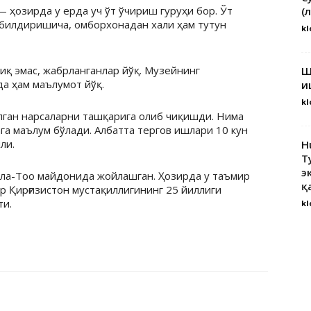
— ҳозирда у ерда уч ўт ўчириш гуруҳи бор. Ўт
(
 билдиришича, омборхонадан хали ҳам тутун
kl
иқ эмас, жабрланганлар йўқ. Музейнинг
Ш
да ҳам маълумот йўқ.
и
kl
ўлган нарсаларни ташқарига олиб чиқишди. Нима
ага маълум бўлади. Албатта тергов ишлари 10 кун
ли.
H
Т
э
Ала-Тоо майдонида жойлашган. Ҳозирда у таъмир
қ
р Қирғизистон мустақиллигининг 25 йиллиги
ти.
kl