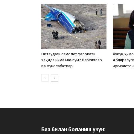
Оқтаудаги самолёт ҳалокати
Ҳуқуқ ҳимо
ҳақида нима маълум? Версиялар
Абдирасул
ва муносабатлар
Қирғизистон
Биз билан боғланиш учун: