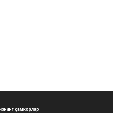
изнинг ҳамкорлар