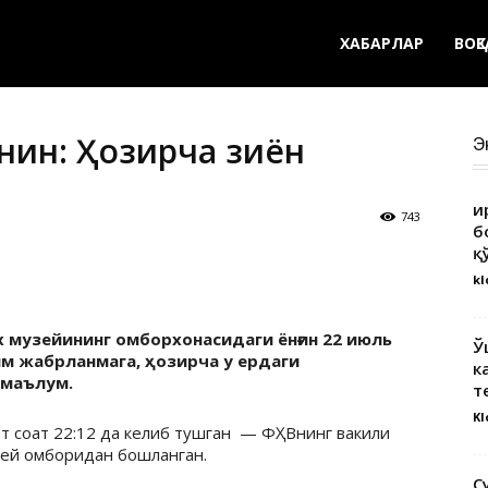
ХАБАРЛАР
ВОҚ
нғин: Ҳозирча зиён
Э
Қ
743
б
қ
kl
музейининг омборхонасидаги ёнғин 22 июль
Ў
им жабрланмага, ҳозирча у ердаги
к
омаълум.
т
Kl
от соат 22:12 да келиб тушган — ФҲВнинг вакили
ей омборидан бошланган.
С