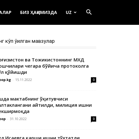
ЕАЛАР
БИЗ ҲАҚИМИЗДА
UZ
нг кўп ўқилган мавзулар
ирғизистон ва Тожикистоннинг МХДҚ
ошчилари чегара бўйича протоколга
ўл қўйишди
oop.kg
-
15.11.2022
0
шда мактабнинг ўқитувчиси
алтаклангани айтилди, милиция ишни
екширмоқда
oop
-
31.10.2022
0
уд Исаевга қарши ишни тўхтатди