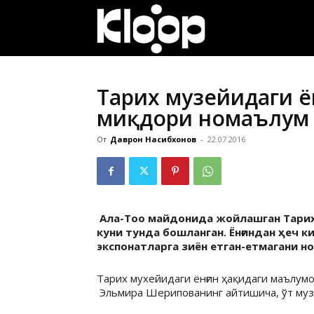
ҚИРҒИЗИСТОН
ЯНГИЛИКЛАРИ
Тарих музейидаги ё
миқдори номаълум
От
Даврон Насибхонов
-
22.07.2016
Ала-Тоо майдонида жойлашган Тарих 
куни тунда бошланган. Ёнғиндан ҳеч к
экспонатларга зиён етган-етмагани н
Тарих мухейидаги ёнғин ҳақидаги маълум
Эльмира Шерипованинг айтишича, ўт муз