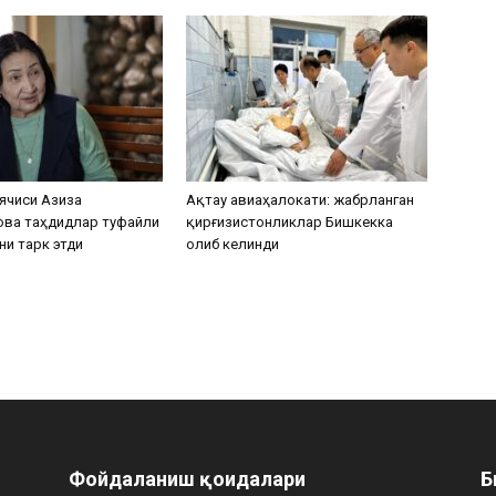
ячиси Азиза
Ақтау авиаҳалокати: жабрланган
ова таҳдидлар туфайли
қирғизистонликлар Бишкекка
ни тарк этди
олиб келинди
Фойдаланиш қоидалари
Б