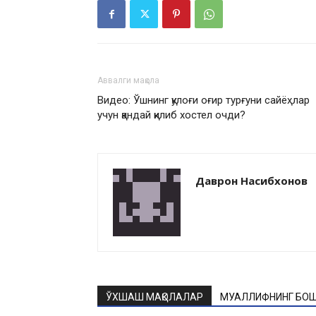
Аввалги мақола
Видео: Ўшнинг қулоғи оғир турғуни сайёҳлар
учун қандай қилиб хостел очди?
Даврон Насибхонов
ЎХШАШ МАҚОЛАЛАР
МУАЛЛИФНИНГ БОШ