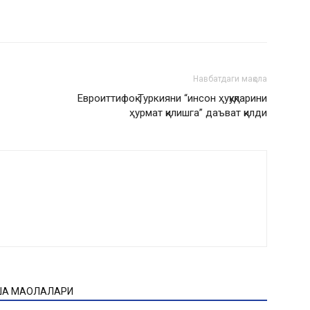
Навбатдаги мақола
Евроиттифоқ Туркияни “инсон ҳуқуқларини
ҳурмат қилишга” даъват қилди
ҚА МАҚОЛАЛАРИ