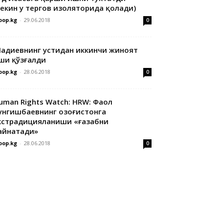
лекин у тергов изоляторида қолади)
oop.kg
-
29.06.2018
0
адиевнинг устидан иккинчи жиноят
ши қўзғалди
oop.kg
-
28.06.2018
0
uman Rights Watch: HRW: Фаол
унгишбаевнинг Қозоғистонга
кстрадицияланиши «ғазабни
айнатади»
oop.kg
-
28.06.2018
0