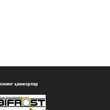
изнинг ҳамкорлар