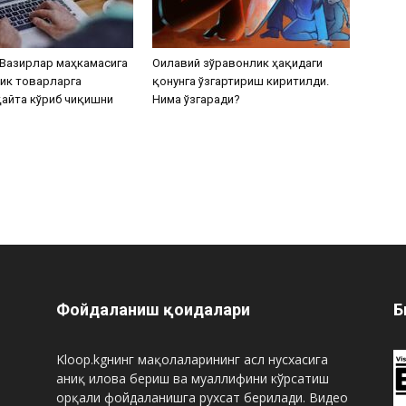
Вазирлар маҳкамасига
Оилавий зўравонлик ҳақидаги
ик товарларга
қонунга ўзгартириш киритилди.
айта кўриб чиқишни
Нима ўзгаради?
Фойдаланиш қоидалари
Б
Kloop.kgнинг мақолаларининг асл нусхасига
аниқ илова бериш ва муаллифини кўрсатиш
орқали фойдаланишга рухсат берилади. Видео