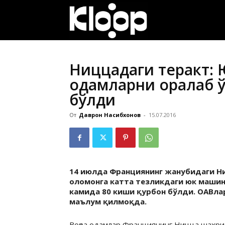
ҚИРҒИЗИСТОН
ЯНГИЛИКЛАРИ
Ниццадаги теракт:
одамларни оралаб 
бўлди
От
Даврон Насибхонов
-
15.07.2016
14 июлда Франциянинг жанубидаги Ни
оломонга катта тезликдаги юк машин
камида 80 киши қурбон бўлди. ОАВла
маълум қилмоқда.
Воқеа одамлар Франциянинг Ницца шаҳрид