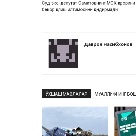
Суд экс-депутат Саматовнинг МСК қарорини
бекор қилиш илтимосини қондирмади
Даврон Насибхонов
ЎХШАШ МАҚОЛАЛАР
МУАЛЛИФНИНГ БОШ