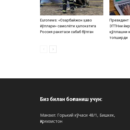
Euronews: «Озарбайжон ҳаво
Президент 
йўллари» самолёти ҳалокатига
ЭТТНни йир
Россия ракетаcи сабаб бўлган
қўллашни қ
топширди
Биз билан боғланиш учун:
Манзил: Горький кўчаси 48/1, Бишкек,
Қирғизистон