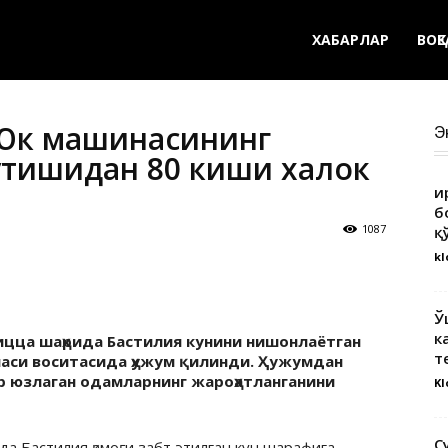
ХАБАРЛАР
ВОҚ
 Юк машинасининг
Э
ўтишидан 80 киши халок
Қ
б
1087
қ
kl
Ў
к
цца шаҳрида Бастилия кунини нишонлаётган
т
аси воситасида ҳужум қилинди. Ҳужумдан
р юзлаган одамларнинг жароҳатланганини
Kl
С
а Бастилия қамоғи забт этилган кун шарафига