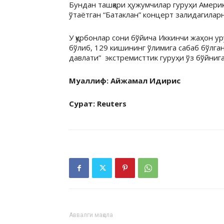
Бундан ташқари ҳужумчилар гуруҳи Америк
ўтаётган “Батаклан” концерт залидагиларн
У қурбонлар сони бўйича Иккинчи жаҳон 
бўлиб, 129 кишининг ўлимига сабаб бўлган
давлати” экстремисттик гуруҳи ўз бўйнига
Муаллиф: Айжамал Идирис
Сурат: Reuters
Аввалги мақола