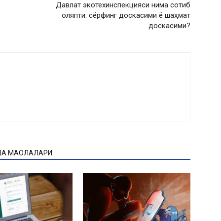
Давлат экотехинспекцияси нима сотиб
оляпти: сёрфинг доскасими ё шаҳмат
доскасими?
ҚА МАҚОЛАЛАРИ