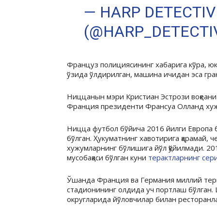
— HARP DETECTIV
(@HARP_DETECTI
Француз полициясининг хабарига кўра, ю
ўзида ўлдирилган, машина ичидан эса гран
Ниццанын мэри Кристиан Эстрози воқеани 
Франция президенти Франсуа Олланд хуж
Ницца футбол бўйича 2016 йилги Европа б
бўлган. Ҳукуматнинг хавотирига қарамай,
хужумларнинг бўлишига йўл қўйилмади. 2
мусобақаси бўлган куни
терактларнинг сер
Ўшанда Франция ва Германия миллий терм
стадионининг олдида уч портлаш бўлган.
округларида йўловчилар билан ресторанла