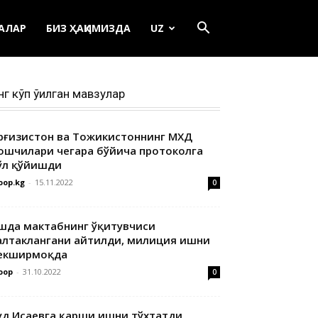
ЕАЛАР
БИЗ ҲАҚИМИЗДА
UZ
нг кўп ўқилган мавзулар
ирғизистон ва Тожикистоннинг МХДҚ
ошчилари чегара бўйича протоколга
ўл қўйишди
oop.kg
-
15.11.2022
0
шда мактабнинг ўқитувчиси
алтаклангани айтилди, милиция ишни
екширмоқда
oop
-
31.10.2022
0
уд Исаевга қарши ишни тўхтатди