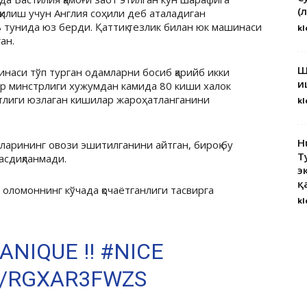
(
лиш учун Англия соҳили деб аталадиган
 тунида юз берди. Қаттиқ тезлик билан юк машинаси
kl
ан.
Ш
наси тўп турган одамларни босиб қарийб икки
и
р минстрлиги хужумдан камида 80 киши халок
нтлиги юзлаган кишилар жароҳатланганини
kl
H
ларининг овози эшитилганини айтган, бироқ бу
Т
сдиқланмади.
э
қ
 оломоннинг кўчада қочаётганлиги тасвирга
kl
NIQUE !!
#NICE
M/RGXAR3FWZS