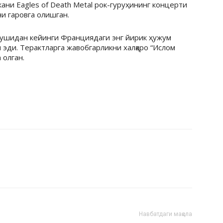
ани Eagles of Death Metal рок-гуруҳининг концерти
и гаровга олишган.
урушидан кейинги Франциядаги энг йирик ҳужум
 эди. Терактларга жавобгарликни халқаро “Ислом
 олган.
Навбатдаги мақола