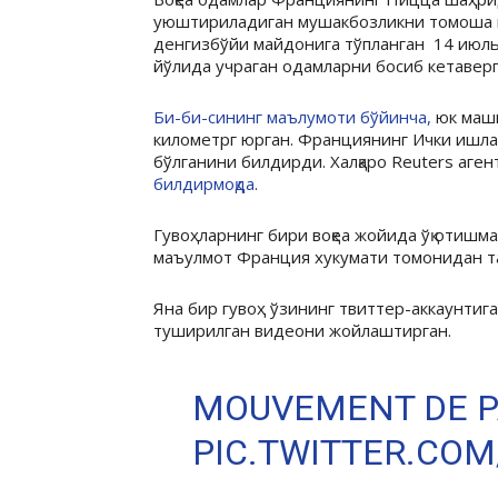
уюштириладиган мушакбозликни томоша қи
денгизбўйи майдонига тўпланган 14 июль
йўлида учраган одамларни босиб кетаверг
Би-би-сининг маълумоти бўйинча,
юк маши
километрг юрган. Франциянинг Ички ишла
бўлганини билдирди. Халқаро Reuters аге
билдирмоқда
.
Гувоҳларнинг бири воқеа жойида ўқ отишма
маъулмот Франция хукумати томонидан та
Яна бир гувоҳ ўзининг твиттер-аккаунтига
туширилган видеони жойлаштирган.
MOUVEMENT DE PA
PIC.TWITTER.CO