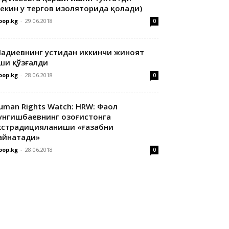
лекин у тергов изоляторида қолади)
oop.kg
-
29.06.2018
0
адиевнинг устидан иккинчи жиноят
ши қўзғалди
oop.kg
-
28.06.2018
0
uman Rights Watch: HRW: Фаол
унгишбаевнинг Қозоғистонга
кстрадицияланиши «ғазабни
айнатади»
oop.kg
-
28.06.2018
0