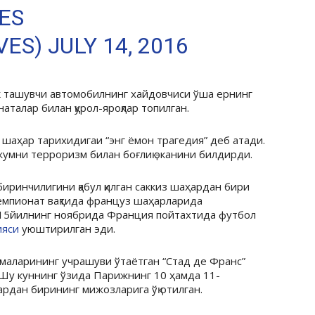
ES
VES)
JULY 14, 2016
к ташувчи автомобилнинг хайдовчиси ўша ернинг
аталар билан қурол-яроқлар топилган.
шаҳар тарихидигаи “энг ёмон трагедия” деб атади.
умни терроризм билан боғлиқ эканини билдирди.
иринчилигини қабул қилган саккиз шаҳардан бири
 чемпионат вақтида француз шаҳарларида
015йилнинг ноябрида Франция пойтахтида футбол
ияси
уюштирилган эди.
аларининг учрашуви ўтаётган “Стад де Франс”
 Шу куннинг ўзида Парижнинг 10 ҳамда 11-
рдан бирининг мижозларига ўқ отилган.