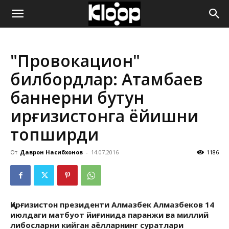
ҚИРҒИЗИСТОН
"Провокацион"
ЯНГИЛИКЛАРИ
билбордлар: Атамбаев
баннерни бутун
Қирғизистонга ёйишни
топширди
От
Даврон Насибхонов
-
14.07.2016
1186
Қирғизистон президенти Алмазбек Алмазбеков 14
июлдаги матбуот йиғинида паранжи ва миллий
либосларни кийган аёлларнинг суратлари