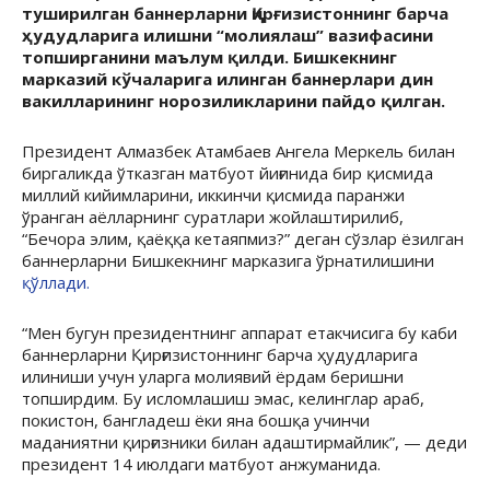
туширилган баннерларни Қирғизистоннинг барча
ҳудудларига илишни “молиялаш” вазифасини
топширганини маълум қилди. Бишкекнинг
марказий кўчаларига илинган баннерлари дин
вакилларининг норозиликларини пайдо қилган.
Президент Алмазбек Атамбаев Ангела Меркель билан
биргаликда ўтказган матбуот йиғинида бир қисмида
миллий кийимларини, иккинчи қисмида паранжи
ўранган аёлларнинг суратлари жойлаштирилиб,
“Бечора элим, қаёққа кетаяпмиз?” деган сўзлар ёзилган
баннерларни Бишкекнинг марказига ўрнатилишини
қўллади.
“Мен бугун президентнинг аппарат етакчисига бу каби
баннерларни Қирғизистоннинг барча ҳудудларига
илиниши учун уларга молиявий ёрдам беришни
топширдим. Бу исломлашиш эмас, келинглар араб,
покистон, бангладеш ёки яна бошқа учинчи
маданиятни қирғизники билан адаштирмайлик”, — деди
президент 14 июлдаги матбуот анжуманида.