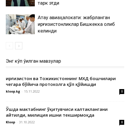
тарк этди
Ақтау авиаҳалокати: жабрланган
қирғизистонликлар Бишкекка олиб
келинди
Энг кўп ўқилган мавзулар
Қирғизистон ва Тожикистоннинг МХДҚ бошчилари
чегара бўйича протоколга қўл қўйишди
kloop.kg
-
15.11.2022
0
Ўшда мактабнинг ўқитувчиси калтаклангани
айтилди, милиция ишни текширмоқда
Kloop
-
31.10.2022
0