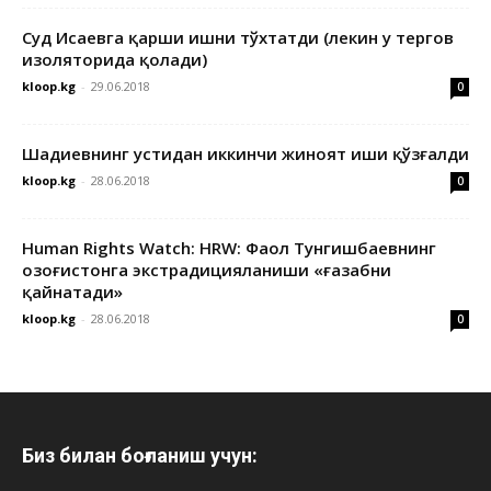
Суд Исаевга қарши ишни тўхтатди (лекин у тергов
изоляторида қолади)
kloop.kg
-
29.06.2018
0
Шадиевнинг устидан иккинчи жиноят иши қўзғалди
kloop.kg
-
28.06.2018
0
Human Rights Watch: HRW: Фаол Тунгишбаевнинг
Қозоғистонга экстрадицияланиши «ғазабни
қайнатади»
kloop.kg
-
28.06.2018
0
Биз билан боғланиш учун: