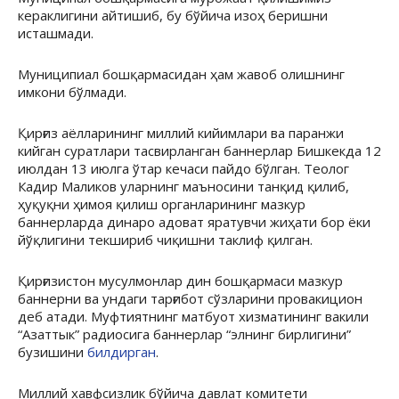
кераклигини айтишиб, бу бўйича изоҳ беришни
исташмади.
Муниципиал бошқармасидан ҳам жавоб олишнинг
имкони бўлмади.
Қирғиз аёлларининг миллий кийимлари ва паранжи
кийган суратлари тасвирланган баннерлар Бишкекда 12
июлдан 13 июлга ўтар кечаси пайдо бўлган. Теолог
Кадир Маликов уларнинг маъносини танқид қилиб,
ҳуқуқни ҳимоя қилиш органларининг мазкур
баннерларда динаро адоват яратувчи жиҳати бор ёки
йўқлигини текшириб чиқишни таклиф қилган.
Қирғизистон мусулмонлар дин бошқармаси мазкур
баннерни ва ундаги тарғибот сўзларини провакицион
деб атади. Муфтиятнинг матбуот хизматининг вакили
“Азаттык” радиосига баннерлар “элнинг бирлигини”
бузишини
билдирган
.
Миллий хавфсизлик бўйича давлат комитети