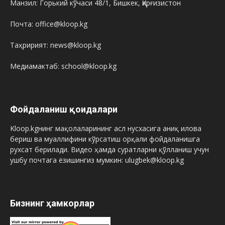
Манзил: Горький кўчаси 48/1, Бишкек, Қирғизистон
Почта: office@kloop.kg
Таҳририят: news@kloop.kg
Медиамактаб: school@kloop.kg
Фойдаланиш қоидалари
Kloop.kgнинг мақолаларининг асл нусхасига аниқ илова
бериш ва муаллифини кўрсатиш орқали фойдаланишга
рухсат берилади. Видео ҳамда суратларни қўлланиш учун
ушбу почтага ёзишингиз мумкин: ulugbek@kloop.kg
Бизнинг ҳамкорлар