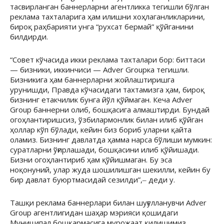
тасвирланган баннерларни агентликка тегишли бўлган
реклама тахталарига ҳам илишни хоҳлаганликларини,
бироқ раҳбарияти унга “рухсат бермай” қўйганини
билдирди.
“Совет кўчасида икки реклама тахталари бор: биттаси
— бизники, иккинчиси — Аdver Groupка тегишли.
Бизникига ҳам баннерларни жойлаштиришга
урунишди, Правда кўчасидаги тахтамизга ҳам, бироқ
бизнинг етакчилик бунга йўл қўймаган. Кеча Adver
Group баннерни олиб, бошқасига алмаштирди. Бундай
огоҳлантиришсиз, ўзбилармонлик билан илиб қўйган
ҳоллар кўп бўлади, кейин биз бориб уларни қайта
оламиз. Бизнинг давлатда ҳамма нарса бўлиши мумкин:
суратларни ўғирлашади, бошқасини илиб қўйишади.
Бизни огоҳлантириб ҳам қўйишмаган. Бу эса
ноқонуний, улар жуда шошилишган шекилли, кейин бу
бир давлат буюртмасидай сезилди”,‒ деди у.
Ташқи реклама баннерлари билан шуғулланувчи Adver
Group агентлигидан шаҳар мэрияси қошидаги
Муниципал бошқармасига мурожаат қилишимиз