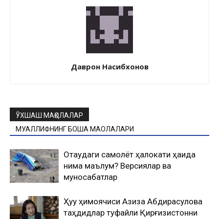
Даврон Насибхонов
ЎХШАШ МАҚОЛАЛАР
МУАЛЛИФНИНГ БОШҚА МАҚОЛАЛАРИ
Оқтаудаги самолёт ҳалокати ҳақида
нима маълум? Версиялар ва
муносабатлар
Ҳуқуқ ҳимоячиси Азиза Абдирасулова
таҳдидлар туфайли Қирғизистонни