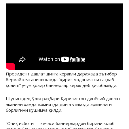
Президент давлат динга керакли даражада эътибор
бермай келганини ҳамда “қирғиз маданиятни сақлаб
қолиш” учун ҳозир баннерлар керак деб ҳисоблайди.
Шунингдек, ўлка раҳбари Қирғизистон дунёвий давлат
эканини ҳамда жамиятда дин эътиқоди эркинлиги
борлигини қўшимча қилди.
“Очиқ исботи — кечаси баннерлардан бирини юлиб
кетишибди, чунки уларни юлиб кетганлар бошқача