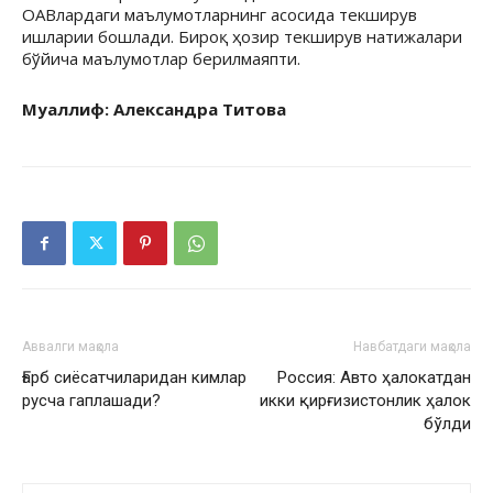
ОАВлардаги маълумотларнинг асосида текширув
ишларии бошлади. Бироқ ҳозир текширув натижалари
бўйича маълумотлар берилмаяпти.
Муаллиф: Александра Титова
Аввалги мақола
Навбатдаги мақола
Ғарб сиёсатчиларидан кимлар
Россия: Авто ҳалокатдан
русча гаплашади?
икки қирғизистонлик ҳалок
бўлди