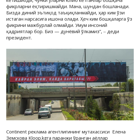
фикрларни ёқтиришмайди. Мана, шундан бошланади.
Бизда диний эътиқод таъқиқланмайди, ҳар ким ўзи
истаган нарсасига ишона олади. Ҳеч ким бошқаларга ўз
фикрини мажбурлай олмайди. Умум инсоний
қадриятлар бор. Биз — дунёвий ўлкамиз”, ‒ деди
президент.
Continent реклама агентлигининг мутахассиси Елена
Земскова Kloop.kgга паранжи ўранган аёллар