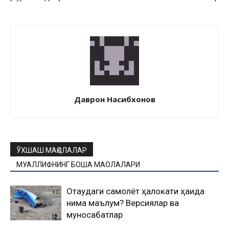
Даврон Насибхонов
ЎХШАШ МАҚОЛАЛАР
МУАЛЛИФНИНГ БОШҚА МАҚОЛАЛАРИ
Оқтаудаги самолёт ҳалокати ҳақида
нима маълум? Версиялар ва
муносабатлар