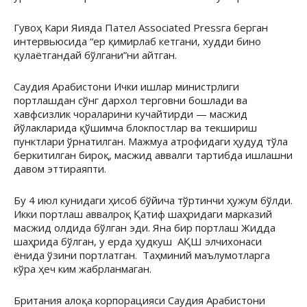
Гувоҳ Кари Яияда Пател Associated Pressга берган
интервьюсида “ер қимирлаб кетгани, худди бино
қулаётгандай бўлгани”ни айтган.
Саудия Арабистони Ички ишлар министрлиги
портлашдан сўнг дархол терговни бошлади ва
хавфсизлик чораларини кучайтирди — масжид
йўлакларида қўшимча блокпостлар ва текшириш
пунктлари ўрнатилган. Мажмуа атрофидаги ҳудуд тўла
беркитилган бироқ, масжид аввалги тартибда ишлашни
давом эттираяпти.
Бу 4 июл кунидаги ҳисоб бўйича тўртинчи ҳужум бўлди.
Икки портлаш аввалроқ Қатиф шаҳридаги марказий
масжид олдида бўлган эди. Яна бир портлаш Жидда
шаҳрида бўлган, у ерда ҳудкуш АҚШ элчихонаси
ёнида ўзини портлатган. Таҳминий маълумотларга
кўра ҳеч ким жабрланмаган.
Британия алоқа корпорацияси Саудия Арабистони