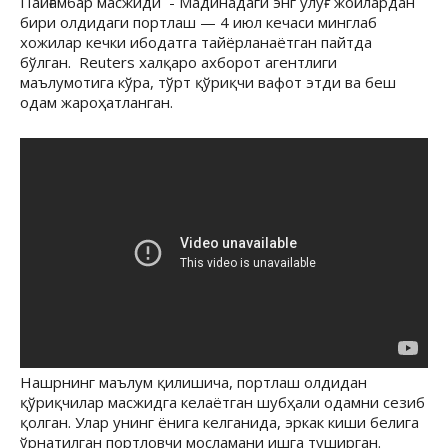
Пайғамбар масжиди - Мадинадаги энг улуғ- жойлардан
бири олдидаги портлаш — 4 июл кечаси минглаб
хожилар кечки ибодатга тайёрланаётган пайтда
бўлган. Reuters халқаро ахборот агентлиги
маълумотига кўра, тўрт қўриқчи вафот этди ва беш
одам жароҳатланган.
Нашрнинг маълум қилишича, портлаш олдидан
қўриқчилар масжидга келаётган шубҳали одамни сезиб
қолган. Улар унинг ёнига келганида, эркак киши белига
ўрнатилган портловчи мосламани ишга туширган.