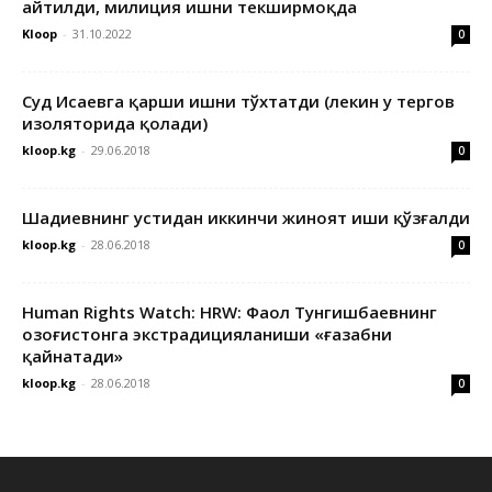
айтилди, милиция ишни текширмоқда
Kloop
-
31.10.2022
0
Суд Исаевга қарши ишни тўхтатди (лекин у тергов
изоляторида қолади)
kloop.kg
-
29.06.2018
0
Шадиевнинг устидан иккинчи жиноят иши қўзғалди
kloop.kg
-
28.06.2018
0
Human Rights Watch: HRW: Фаол Тунгишбаевнинг
Қозоғистонга экстрадицияланиши «ғазабни
қайнатади»
kloop.kg
-
28.06.2018
0