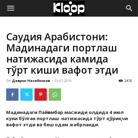
ҚИРҒИЗИСТОН
Саудия Арабистони:
ЯНГИЛИКЛАРИ
Мадинадаги портлаш
натижасида камида
тўрт киши вафот этди
От
Даврон Насибхонов
-
05.07.2016
2476
Мадинадаги Пайғамбар масжиди олдида 4 июл
куни бўлган портлаш натижасида тўрт қўриқчи
вафот этди ва беш одам жабрланди.