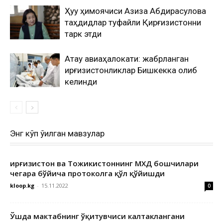
Ҳуқуқ ҳимоячиси Азиза Абдирасулова
таҳдидлар туфайли Қирғизистонни
тарк этди
Ақтау авиаҳалокати: жабрланган
қирғизистонликлар Бишкекка олиб
келинди
Энг кўп ўқилган мавзулар
Қирғизистон ва Тожикистоннинг МХДҚ бошчилари
чегара бўйича протоколга қўл қўйишди
kloop.kg
-
15.11.2022
0
Ўшда мактабнинг ўқитувчиси калтаклангани