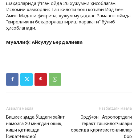
шаҳарларида ўтган ойда 26 ҳужумни ҳисоблаган.
Исломий ҳамкорлик Ташкилоти бош котиби Ияд бен
Амин Мадани фикрича, ҳужум муқаддас Рамазон ойида
“қиролликни беқарорлаштириш ҳаракати” бўлиб
ҳисобланади.
Муаллиф: Айсулуу Бердалиева
Аввалги мақола
Навбатдаги мақола
Бишкек ҳамда Ўшдаги хайит
Эрдўғон: Аэропортдаги
намозга 20 мингдан ошиқ
теракт ташкилотчилари
киши қатнашди
орасида қирғизистонликлар
[сурат+видео]
бор