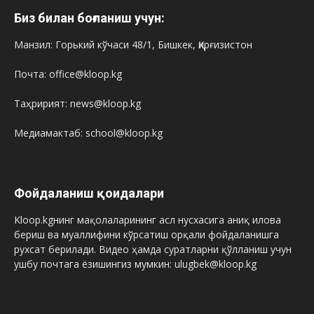
Биз билан боғланиш учун:
Манзил: Горький кўчаси 48/1, Бишкек, Қирғизистон
Почта: office@kloop.kg
Таҳририят: news@kloop.kg
Медиамактаб: school@kloop.kg
Фойдаланиш қоидалари
Kloop.kgнинг мақолаларининг асл нусхасига аниқ илова
бериш ва муаллифини кўрсатиш орқали фойдаланишга
рухсат берилади. Видео ҳамда суратларни қўлланиш учун
ушбу почтага ёзишингиз мумкин: ulugbek@kloop.kg