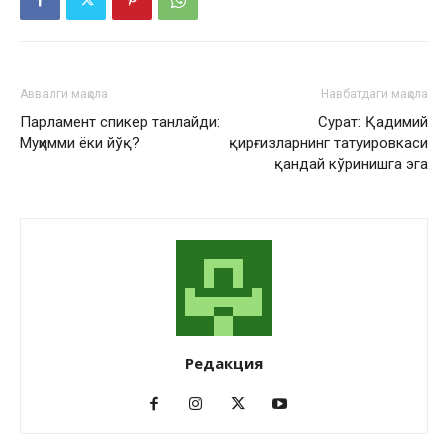
Аввалги мақола
Навбатдаги мақола
Парламент спикер танлайди:
Cурат: Қадимий
Муҳимми ёки йўқ?
қирғизларнинг татуировкаси
қандай кўринишга эга
Редакция