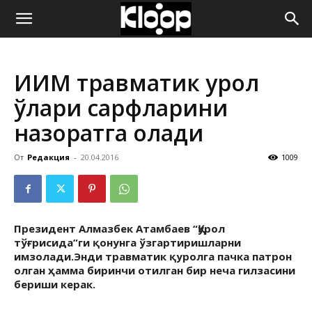
ҚИРҒИЗИСТОН
ИИМ травматик қурол
ЯНГИЛИКЛАРИ
ўқлари сарфларини
назоратга олади
От
Редакция
-
20.04.2016
1009
Президент Алмазбек Атамбаев
“Қурол
тўғрисида”ги қонунга ўзгартиришларни
имзолади.
Энди травматик қуролга пачка патрон
олган ҳамма биринчи отилган бир неча гилзасини
бериши керак.