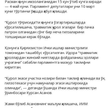
Расман қонун имзоланганидан 15 кун ўтиб кучга киради
— 4 май куни. Парламент депутатлари уни 10 март
куни тўртинчи ўқишда қабул қилишди.
“Қурол тўғрисида”ги қонунга ўзгартиришларда
кўрсатилишича, травматик қурол эгалари бир пачка
патрон олганидан сўнг бир неча гилзаларини
топшириши керак бўлади.
Қонунга Қирғизистон Ички ишлар министрлиги
томонидан ташаббус кўрсатилган. Идора “травматик
қуроллардан жиноий ниятларда фойдаланиш ҳоллари
учрагани” сабабли парламентга мазкур таклифни
киритган.
“Қурол экаси участка нозири билан таклиф қилинади ва ўқ
гилзотекаси учун намуналар эгаси иштирокида
олинади”, — деганди ўшанда Ички ишлар министри
ўринбосари Курсан Асанов.
Жами бўлиб Асановнинг маълум қилишича, ИИМ