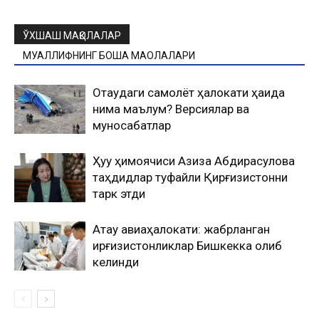
ЎХШАШ МАҚОЛАЛАР
МУАЛЛИФНИНГ БОШҚА МАҚОЛАЛАРИ
Оқтаудаги самолёт ҳалокати ҳақида
нима маълум? Версиялар ва
муносабатлар
Ҳуқуқ ҳимоячиси Азиза Абдирасулова
таҳдидлар туфайли Қирғизистонни
тарк этди
Ақтау авиаҳалокати: жабрланган
қирғизистонликлар Бишкекка олиб
келинди