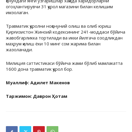
қонундаги янги ўзгаришлар хақида харидорларни
огоҳлантирувчи 31 қурол магазини билан келишим
имзолаган.
Травматик қуролни ноқонуний олиш ва олиб юриш
Қирғизистон Жиноий кодексининг 241-моддаси бўйича
жавобгарликка тортилади ва икки йилгача озодликдан
маҳрум қилиш ёки 10 минг сом жарима билан
жазоланади.
Милиция саттистикаси бўйича жами бўлиб мамлакатта
1600 дона травматик қурол бор.
Муаллиф: Адилет Макенов
Таржимон: Даврон Ҳотам