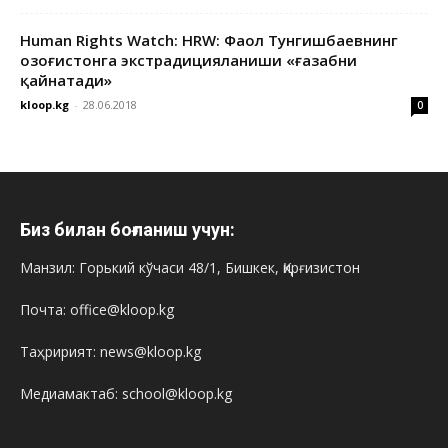
Human Rights Watch: HRW: Фаол Тунгишбаевнинг
Қозоғистонга экстрадицияланиши «ғазабни
қайнатади»
kloop.kg
-
28.06.2018
0
Биз билан боғланиш учун:
Манзил: Горький кўчаси 48/1, Бишкек, Қирғизистон
Почта: office@kloop.kg
Таҳририят: news@kloop.kg
Медиамактаб: school@kloop.kg