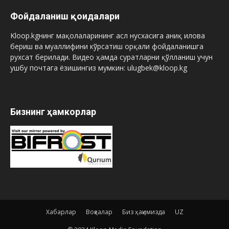
Фойдаланиш қоидалари
Kloop.kgнинг мақолаларининг асл нусхасига аниқ илова
бериш ва муаллифини кўрсатиш орқали фойдаланишга
рухсат берилади. Видео ҳамда суратларни қўлланиш учун
ушбу почтага ёзишингиз мумкин: ulugbek@kloop.kg
Бизнинг ҳамкорлар
Хабарлар
Воқеалар
Биз ҳақимизда
UZ