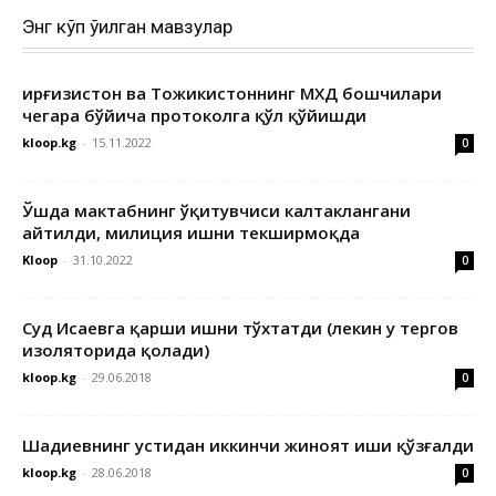
Энг кўп ўқилган мавзулар
Қирғизистон ва Тожикистоннинг МХДҚ бошчилари
чегара бўйича протоколга қўл қўйишди
kloop.kg
-
15.11.2022
0
Ўшда мактабнинг ўқитувчиси калтаклангани
айтилди, милиция ишни текширмоқда
Kloop
-
31.10.2022
0
Суд Исаевга қарши ишни тўхтатди (лекин у тергов
изоляторида қолади)
kloop.kg
-
29.06.2018
0
Шадиевнинг устидан иккинчи жиноят иши қўзғалди
kloop.kg
-
28.06.2018
0