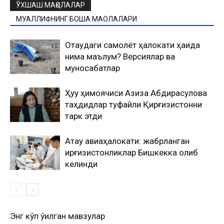
ЎХШАШ МАҚОЛАЛАР
МУАЛЛИФНИНГ БОШҚА МАҚОЛАЛАРИ
Оқтаудаги самолёт ҳалокати ҳақида
нима маълум? Версиялар ва
муносабатлар
Ҳуқуқ ҳимоячиси Азиза Абдирасулова
таҳдидлар туфайли Қирғизистонни
тарк этди
Ақтау авиаҳалокати: жабрланган
қирғизистонликлар Бишкекка олиб
келинди
Энг кўп ўқилган мавзулар