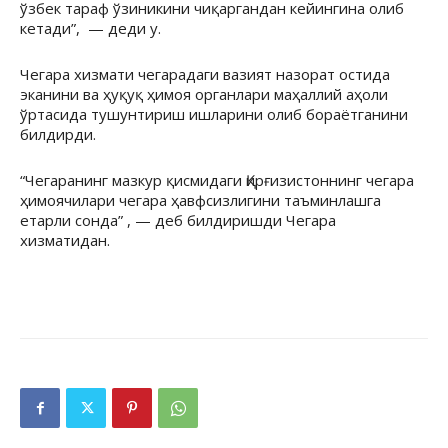
ўзбек тараф ўзиникини чиқаргандан кейингина олиб
кетади”, — деди у.
Чегара хизмати чегарадаги вазият назорат остида
эканини ва ҳуқуқ ҳимоя органлари маҳаллий аҳоли
ўртасида тушунтириш ишларини олиб бораётганини
билдирди.
“Чегаранинг мазкур қисмидаги Қирғизистоннинг чегара
ҳимоячилари чегара ҳавфсизлигини таъминлашга
етарли сонда” , — деб билдиришди Чегара
хизматидан.