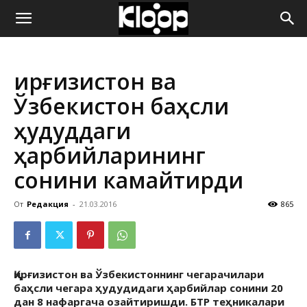
ҚИРҒИЗИСТОН
Қирғизистон ва
ЯНГИЛИКЛАРИ
Ўзбекистон баҳсли
ҳудуддаги
ҳарбийларининг
сонини камайтирди
От
Редакция
-
21.03.2016
865
Қирғизистон ва Ўзбекистоннинг чегарачилари
баҳсли чегара ҳудудидаги ҳарбийлар сонини 20
дан 8 нафаргача озайтиришди. БТР теҳникалари