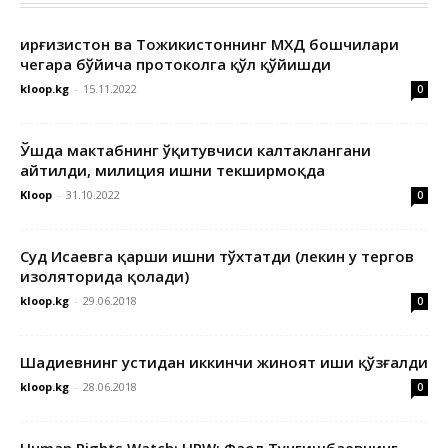
Қирғизистон ва Тожикистоннинг МХДҚ бошчилари
чегара бўйича протоколга қўл қўйишди
kloop.kg
-
15.11.2022
0
Ўшда мактабнинг ўқитувчиси калтаклангани
айтилди, милиция ишни текширмоқда
Kloop
-
31.10.2022
0
Суд Исаевга қарши ишни тўхтатди (лекин у тергов
изоляторида қолади)
kloop.kg
-
29.06.2018
0
Шадиевнинг устидан иккинчи жиноят иши қўзғалди
kloop.kg
-
28.06.2018
0