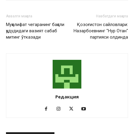
Аввалги мақола
Навбатдаги мақола
Муҳолифат чегаранинг баҳсли
Қозоғистон сайловлари:
ҳудудидаги вазият сабаб
Назарбоевнинг "Нур Отан"
митинг ўтказади
партияси олдинда
Редакция