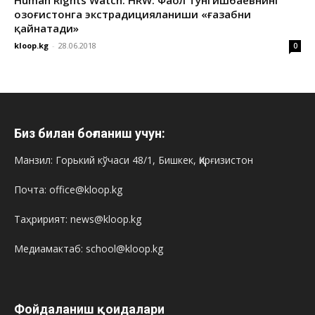
Human Rights Watch: HRW: Фаол Тунгишбаевнинг
Қозоғистонга экстрадицияланиши «ғазабни
қайнатади»
kloop.kg
-
28.06.2018
0
Биз билан боғланиш учун:
Манзил: Горький кўчаси 48/1, Бишкек, Қирғизистон
Почта: office@kloop.kg
Таҳририят: news@kloop.kg
Медиамактаб: school@kloop.kg
Фойдаланиш қоидалари