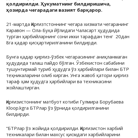
қолдирилди. Ҳукуматнинг билдиришича,
ҳозирда чегарадаги вазият барқарор.
21-мартда Қирғизтстоннинг чегара хизмати чегаранинг
Каравон — Ола-Буқа йўлидаги Чаласарт ҳудудида
турган ҳарбийларнинг сони икки тарафдан тенг 20дан
8га қадар қисқартирилганини билдирди.
Бунга қадар қирғиз-ўзбек чегарасининг аниқланмаган
ҳудудида талаш пайдо бўлган. Ўзбекистон сабабини
тушунтирмай туриб ҳудудга ўз ҳарбийлари билан БТР
теҳникаларини олиб кирган. Унга жавоб қатори қирғиз
тараф ҳам ҳудудга ҳарбийлари ва техникасини
жойлаштирган.
Қирғизистоннинг матбуот котиби Гулмира Борубаева
Kloop.kgга БТРлар ўз ўрнида қолдирилганини
билдирди.
“БТРлар ўз жойида қолдирилди. Қирғизистон харбий
техникалари билан махсус қисмдаги харбийларини