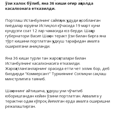
ўзи халок бўлиб, яна 36 киши оғир аҳволда
касалхонага етказилди.
Портлаш Истанбулнинг сайёҳлик ҳудуди ҳисобланган
пиёдалар юрувчи Истиқлол кўчасида 19 март куни
кундузги соат 12 лар чамасида юз берди. Шаҳар
губернатори Васип Шаҳин теракт ўзи билан бирга яна
тўрт кишини портлатган ҳудкуш тарафидан амалга
оширилгани аниқланди.
Яна 36 киши турли тан жароҳаталари билан
Истанбулнинг касалхонасига етказилди.
Жароҳатланганларнинг орасида етти чет эллик бор, деб
билдирди “Коммерсант” Туркиянинг Соғлиқни сақлаш
минстрлигига таяниб.
Шаҳиннинг айтишича, ҳудкуш уни чўчитиб
юборишгандан кейин ўзини портлатган. Аввалига у
терактни одам кўпроқ йиғилган ерда амалга оширишни
режалаштирган.