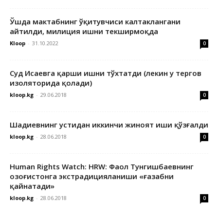
Ўшда мактабнинг ўқитувчиси калтаклангани
айтилди, милиция ишни текширмоқда
Kloop
-
31.10.2022
0
Суд Исаевга қарши ишни тўхтатди (лекин у тергов
изоляторида қолади)
kloop.kg
-
29.06.2018
0
Шадиевнинг устидан иккинчи жиноят иши қўзғалди
kloop.kg
-
28.06.2018
0
Human Rights Watch: HRW: Фаол Тунгишбаевнинг
Қозоғистонга экстрадицияланиши «ғазабни
қайнатади»
kloop.kg
-
28.06.2018
0