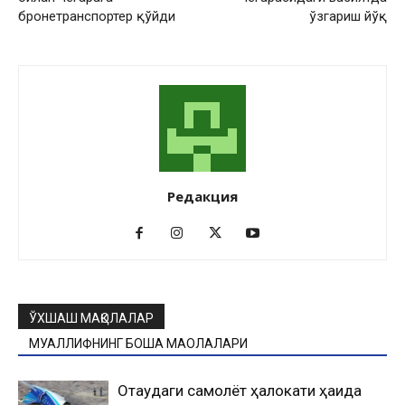
бронетранспортер қўйди
ўзгариш йўқ
Редакция
ЎХШАШ МАҚОЛАЛАР
МУАЛЛИФНИНГ БОШҚА МАҚОЛАЛАРИ
Оқтаудаги самолёт ҳалокати ҳақида