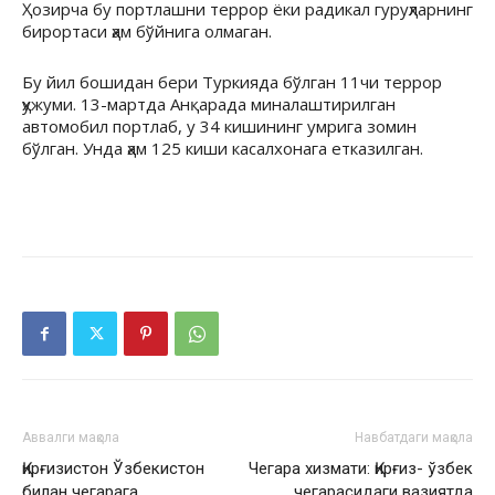
Ҳозирча бу портлашни террор ёки радикал гуруҳларнинг
бирортаси ҳам бўйнига олмаган.
Бу йил бошидан бери Туркияда бўлган 11чи террор
ҳужуми. 13-мартда Анқарада миналаштирилган
автомобил портлаб, у 34 кишининг умрига зомин
бўлган. Унда ҳам 125 киши касалхонага етказилган.
Аввалги мақола
Навбатдаги мақола
Қирғизистон Ўзбекистон
Чегара хизмати: Қирғиз- ўзбек
билан чегарага
чегарасидаги вазиятда