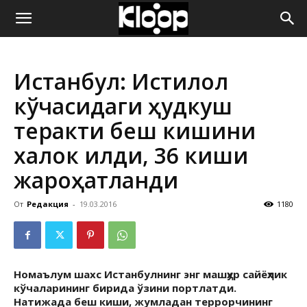
ҚИРҒИЗИСТОН
Истанбул: Истиқлол
ЯНГИЛИКЛАРИ
кўчасидаги ҳудкуш
теракти беш кишини
халок қилди, 36 киши
жароҳатланди
От
Редакция
-
19.03.2016
1180
Номаълум шахс Истанбулнинг энг машҳур сайёҳлик
кўчаларининг бирида ўзини портлатди.
Натижада беш киши, жумладан террорчининг