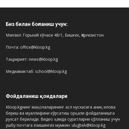
Биз билан боғланиш учун:
Манзил: Горький кўчаси 48/1, Бишкек, Қирғизистон
Почта: office@kloop.kg
Таҳририят: news@kloop.kg
Медиамактаб: school@kloop.kg
Фойдаланиш қоидалари
Kloop.kgнинг мақолаларининг асл нусхасига аниқ илова
бериш ва муаллифини кўрсатиш орқали фойдаланишга
рухсат берилади. Видео ҳамда суратларни қўлланиш учун
ушбу почтага ёзишингиз мумкин: ulugbek@kloop.kg