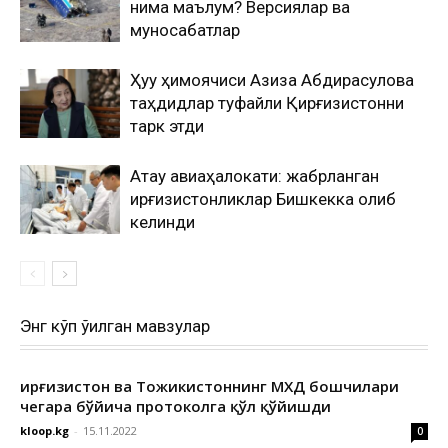
нима маълум? Версиялар ва
муносабатлар
Ҳуқуқ ҳимоячиси Азиза Абдирасулова
таҳдидлар туфайли Қирғизистонни
тарк этди
Ақтау авиаҳалокати: жабрланган
қирғизистонликлар Бишкекка олиб
келинди
Энг кўп ўқилган мавзулар
Қирғизистон ва Тожикистоннинг МХДҚ бошчилари
чегара бўйича протоколга қўл қўйишди
kloop.kg
-
15.11.2022
0