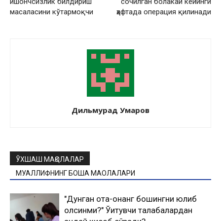
ишончсизлик билдириш
сочилган болакай кейинги
масаласини кўтармоқчи
ҳафтада операция қилинади
Дильмурад Умаров
ЎХШАШ МАҚОЛАЛАР
МУАЛЛИФНИНГ БОШҚА МАҚОЛАЛАРИ
"Дунган ота-онанг бошингни юлиб
олсинми?" Ўқитувчи талабалардан