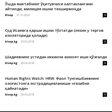
Ўшда мактабнинг ўқитувчиси калтаклангани
айтилди, милиция ишни текширмоқда
Kloop
-
31.10.2022
0
Суд Исаевга қарши ишни тўхтатди (лекин у тергов
изоляторида қолади)
kloop.kg
-
29.06.2018
0
Шадиевнинг устидан иккинчи жиноят иши қўзғалди
kloop.kg
-
28.06.2018
0
Human Rights Watch: HRW: Фаол Тунгишбаевнинг
Қозоғистонга экстрадицияланиши «ғазабни
қайнатади»
kloop.kg
-
28.06.2018
0