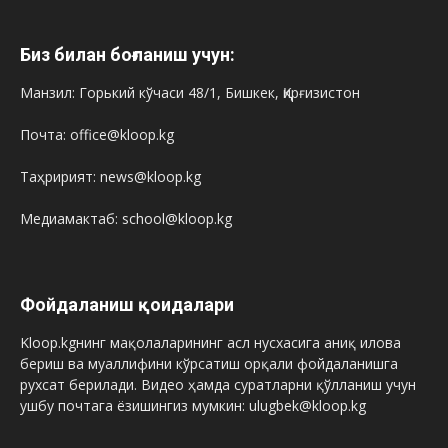
Биз билан боғланиш учун:
Манзил: Горький кўчаси 48/1, Бишкек, Қирғизистон
Почта: office@kloop.kg
Таҳририят: news@kloop.kg
Медиамактаб: school@kloop.kg
Фойдаланиш қоидалари
Kloop.kgнинг мақолаларининг асл нусхасига аниқ илова
бериш ва муаллифини кўрсатиш орқали фойдаланишга
рухсат берилади. Видео ҳамда суратларни қўлланиш учун
ушбу почтага ёзишингиз мумкин: ulugbek@kloop.kg