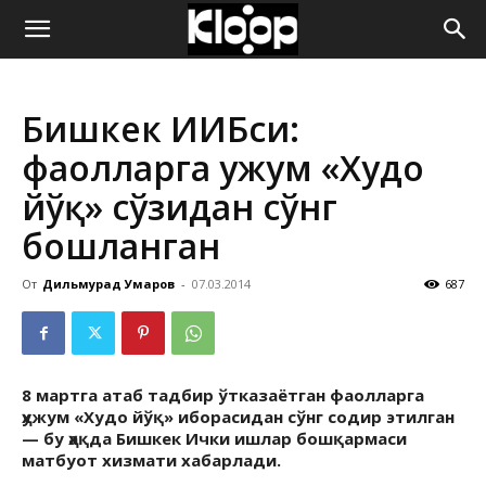
ҚИРҒИЗИСТОН
Бишкек ИИБси:
ЯНГИЛИКЛАРИ
фаолларга ҳужум «Худо
йўқ» сўзидан сўнг
бошланган
От
Дильмурад Умаров
-
07.03.2014
687
8 мартга атаб тадбир ўтказаётган фаолларга
ҳужум «Худо йўқ» иборасидан сўнг содир этилган
— бу ҳақда Бишкек Ички ишлар бошқармаси
матбуот хизмати хабарлади.