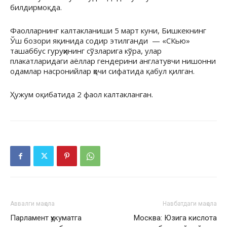
билдирмоқда.
Фаолларнинг калтакланиши 5 март куни, Бишкекнинг
Ўш бозори яқинида содир этилганди — «СКью»
ташаббус гуруҳининг сўзларига кўра, улар
плакатларидаги аёллар гендерини англатувчи нишонни
одамлар насронийлар ҳочи сифатида қабул қилган.
Ҳужум оқибатида 2 фаол калтакланган.
Аввалги мақола
Навбатдаги мақола
Парламент ҳукуматга
Москва: Юзига кислота