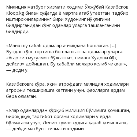
Милиция матбуот хизмати ходими Ўлжўбай Казибеков
Kloop.kg билан суҳбатда 8 мартга атаб ўтаётган тадбир
иштирокчиларининг бири Худонинг йўқлигини
билдирганидан сўнг одамлар уларга ташланганини
билдирди.
«Мана шу сабаб одамлар аччиқлана бошлаган. [...]
Бундан сўнг тортиша бошлашган ва одамлар уларга:
«Агар сиз мусулмон бўлсангиз, нимага Худони йўқ
дейсиз» дейишган. Бу сабабли можаро келиб чиққан»,
— деди у.
Казибековга кўра, яқин атрофдаги милиция ходимлари
атрофни текширишга кетгани учун, фаолларга ёрдам
бера олмаган.
«Улар одамлардан қўрқиб милиция бўлимига қочишган,
бироқ ҳуқуқ тартибот органи ходимлари у ерда
бўлмагани учун, Ленин туман судига қараб қочишган»,
— дейди матбуот хизмати ходими.