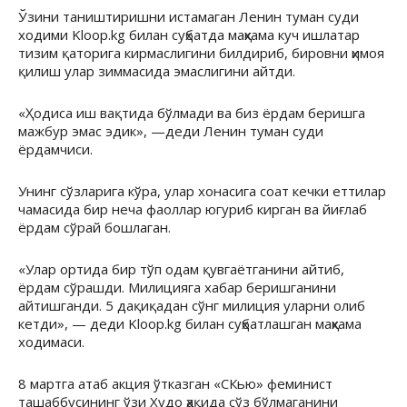
Ўзини таништиришни истамаган Ленин туман суди
ходими Kloop.kg билан суҳбатда маҳкама куч ишлатар
тизим қаторига кирмаслигини билдириб, бировни ҳимоя
қилиш улар зиммасида эмаслигини айтди.
«Ҳодиса иш вақтида бўлмади ва биз ёрдам беришга
мажбур эмас эдик», —деди Ленин туман суди
ёрдамчиси.
Унинг сўзларига кўра, улар хонасига соат кечки еттилар
чамасида бир неча фаоллар югуриб кирган ва йиғлаб
ёрдам сўрай бошлаган.
«Улар ортида бир тўп одам қувгаётганини айтиб,
ёрдам сўрашди. Милицияга хабар беришганини
айтишганди. 5 дақиқадан сўнг милиция уларни олиб
кетди», — деди Kloop.kg билан суҳбатлашган маҳкама
ходимаси.
8 мартга атаб акция ўтказган «СКью» феминист
ташаббусининг ўзи Худо ҳақида сўз бўлмаганини