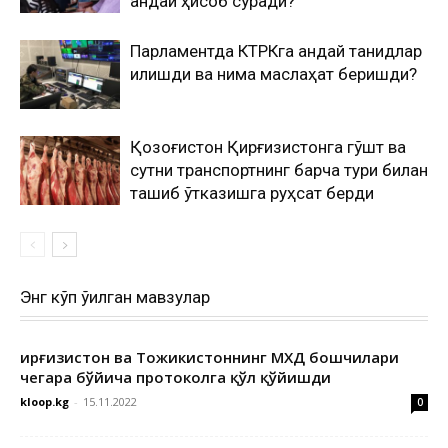
қандай ҳисоб сўради?
Парламентда КТРКга қандай танқидлар
қилишди ва нима маслаҳат беришди?
Қозоғистон Қирғизистонга гўшт ва
сутни транспортнинг барча тури билан
ташиб ўтказишга руҳсат берди
Энг кўп ўқилган мавзулар
Қирғизистон ва Тожикистоннинг МХДҚ бошчилари
чегара бўйича протоколга қўл қўйишди
kloop.kg
-
15.11.2022
0