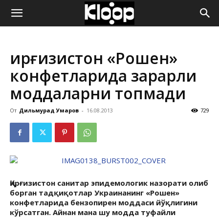
ҚИРҒИЗИСТОН
Қирғизистон «Рошен»
ЯНГИЛИКЛАРИ
конфетларида зарарли
моддаларни топмади
От
Дильмурад Умаров
-
16.08.2013
729
Қирғизистон санитар эпидемологик назорати олиб
борган тадқиқотлар Украинанинг «Рошен»
конфетларида бензопирен моддаси йўқлигини
кўрсатган. Айнан мана шу модда туфайли