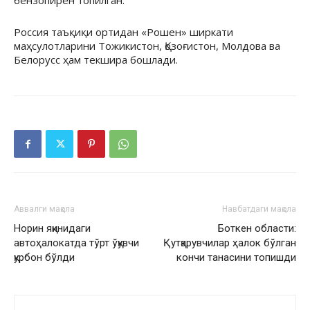
бензопирен топилган.
Россия таъқиқи ортидан «Рошен» ширкати
маҳсулотларини Тожикистон, Қозоғистон, Молдова ва
Белорусс ҳам текшира бошлади.
Аввалги мақола
Навбатдаги мақола
Норин яқинидаги
Боткен области:
автоҳалокатда тўрт ўқувчи
Қутқарувчилар ҳалок бўлган
қурбон бўлди
кончи танасини топишди