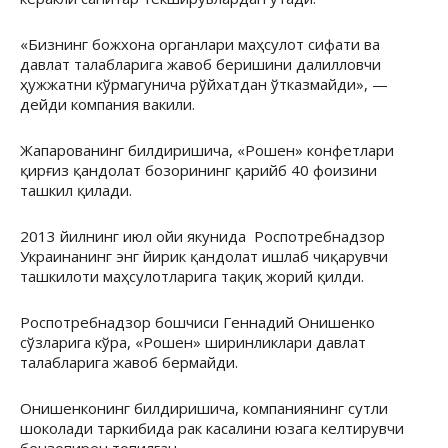
«Бизнинг божхона органлари маҳсулот сифати ва
давлат талабларига жавоб беришини далилловчи
ҳужжатни кўрмагунича рўйхатдан ўтказмайди», —
дейди компания вакили.
Жапарованинг билдиришича, «Рошен» конфетлари
қирғиз қандолат бозорининг қарийб 40 фоизини
ташкил қилади.
2013 йилнинг июл ойи якунида
Роспотребнадзор
Украинанинг энг йирик қандолат ишлаб чиқарувчи
ташкилоти маҳсулотларига тақиқ жорий қилди.
Роспотребнадзор бошчиси Геннадий Онишенко
сўзларига кўра, «Рошен» ширинликлари давлат
талабларига жавоб бермайди.
Онишенконинг билдиришича, компаниянинг сутли
шоколади таркибида рак касалини юзага келтирувчи