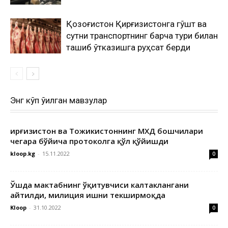
Қозоғистон Қирғизистонга гўшт ва
сутни транспортнинг барча тури билан
ташиб ўтказишга руҳсат берди
Энг кўп ўқилган мавзулар
Қирғизистон ва Тожикистоннинг МХДҚ бошчилари
чегара бўйича протоколга қўл қўйишди
kloop.kg
-
15.11.2022
0
Ўшда мактабнинг ўқитувчиси калтаклангани
айтилди, милиция ишни текширмоқда
Kloop
-
31.10.2022
0