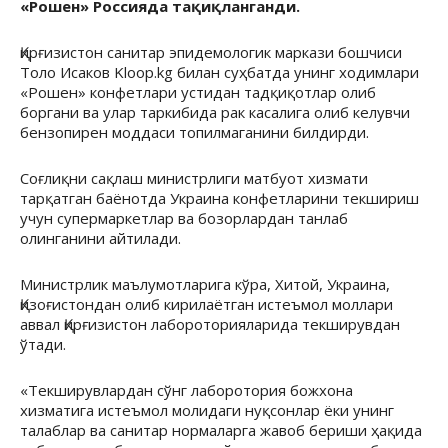
«Рошен» Россияда тақиқланганди.
Қирғизистон санитар эпидемологик маркази бошчиси
Толо Исаков Kloop.kg билан суҳбатда унинг ходимлари
«Рошен» конфетлари устидан тадқиқотлар олиб
боргани ва улар таркибида рак касалига олиб келувчи
бензопирен моддаси топилмаганини билдирди.
Соғлиқни сақлаш министрлиги матбуот хизмати
тарқатган баёнотда Украина конфетларини текшириш
учун супермаркетлар ва бозорлардан танлаб
олинганини айтилади.
Министрлик маълумотларига кўра, Хитой, Украина,
Қизоғистондан олиб кирилаётган истеъмол моллари
аввал Қирғизистон лабороторияларида текширувдан
ўтади.
«Текширувлардан сўнг лаборотория божхона
хизматига истеъмол молидаги нуқсонлар ёки унинг
талаблар ва санитар нормаларга жавоб бериши ҳақида