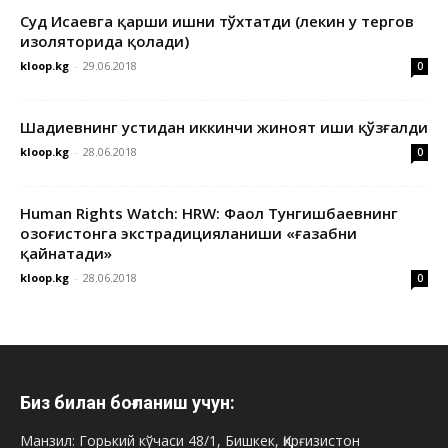
Суд Исаевга қарши ишни тўхтатди (лекин у тергов
изоляторида қолади)
kloop.kg
-
29.06.2018
0
Шадиевнинг устидан иккинчи жиноят иши қўзғалди
kloop.kg
-
28.06.2018
0
Human Rights Watch: HRW: Фаол Тунгишбаевнинг
Қозоғистонга экстрадицияланиши «ғазабни
қайнатади»
kloop.kg
-
28.06.2018
0
Биз билан боғланиш учун:
Манзил: Горький кўчаси 48/1, Бишкек, Қирғизистон