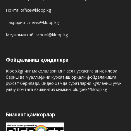
Почта: office@kloop.kg
Таҳририят: news@kloop.kg
Медиамактаб: school@kloop.kg
Фойдаланиш қоидалари
Kloop.kgнинг мақолаларининг асл нусхасига аниқ илова
бериш ва муаллифини кўрсатиш орқали фойдаланишга
рухсат берилади. Видео ҳамда суратларни қўлланиш учун
ушбу почтага ёзишингиз мумкин: ulugbek@kloop.kg
Бизнинг ҳамкорлар