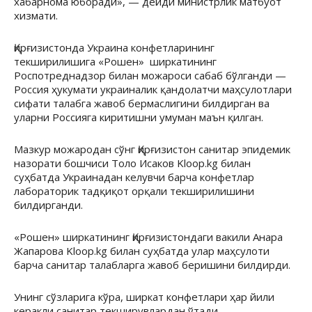
хабарнома юборади», — дейди министрлик матбуот
хизмати.
Қирғизистонда Украина конфетларининг
текширилишига «Рошен» ширкатининг
Роспотреднадзор билан можароси сабаб бўлганди —
Россия ҳукумати украиналик қандолатчи маҳсулотлари
сифати талабга жавоб бермаслигини билдирган ва
уларни Россияга киритишни умуман маън қилган.
Мазкур можародан сўнг Қирғизистон санитар эпидемик
назорати бошчиси Толо Исаков Kloop.kg билан
суҳбатда Украинадан келувчи барча конфетлар
лабораторик тадқиқот орқали текширилишини
билдирганди.
«Рошен» ширкатининг Қирғизистондаги вакили Анара
Жапарова Kloop.kg билан суҳбатда улар маҳсулоти
барча санитар талабларга жавоб беришини билдирди.
Унинг сўзларига кўра, ширкат конфетлари ҳар йили
керакли санитар текширувлардан ўтади.