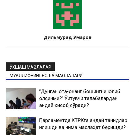
Дильмурад Умаров
ЎХШАШ МАҚОЛАЛАР
МУАЛЛИФНИНГ БОШҚА МАҚОЛАЛАРИ
"Дунган ота-онанг бошингни юлиб
олсинми?" Ўқитувчи талабалардан
қандай ҳисоб сўради?
Парламентда КТРКга қандай танқидлар
қилишди ва нима маслаҳат беришди?