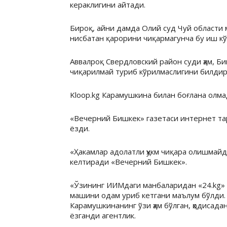
кераклигини айтади.
Бироқ, айни дамда Олий суд Чуй области м
нисбатан қарорини чиқармагунча бу иш к
Аввалроқ Свердловский район суди ҳам, Биш
чиқарилмай туриб кўрилмаслигини билдир
Kloop.kg Карамушкина билан боғлана олма
«Вечерний Бишкек» газетаси интернет таҳ
ёзди.
«Ҳакамлар адолатли ҳукм чиқара олишмай
келтиради «Вечерний Бишкек».
«Ўзининг ИИМдаги манбаларидан «24.kg» 
машини одам уриб кетгани маълум бўлди.
Карамушкинанинг ўзи ҳам бўлган, ҳодисада
ёзганди агентлик.