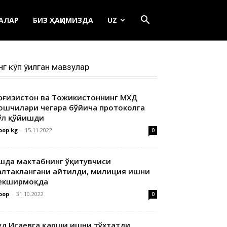
ЕАЛАР
БИЗ ҲАҚИМИЗДА
UZ
нг кўп ўқилган мавзулар
ирғизистон ва Тожикистоннинг МХДҚ
ошчилари чегара бўйича протоколга
ўл қўйишди
oop.kg
-
15.11.2022
0
шда мактабнинг ўқитувчиси
алтаклангани айтилди, милиция ишни
екширмоқда
oop
-
31.10.2022
0
уд Исаевга қарши ишни тўхтатди