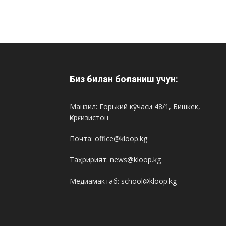
Биз билан боғланиш учун:
Манзил: Горький кўчаси 48/1, Бишкек,
Қирғизистон
Почта: office@kloop.kg
Таҳририят: news@kloop.kg
Медиамактаб: school@kloop.kg