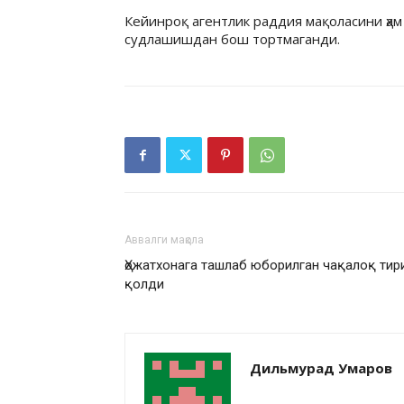
Кейинроқ агентлик раддия мақоласини ҳам 
судлашишдан бош тортмаганди.
Аввалги мақола
Ҳожатхонага ташлаб юборилган чақалоқ тир
қолди
Дильмурад Умаров