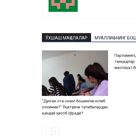
ЎХШАШ МАҚОЛАЛАР
МУАЛЛИФНИНГ БОШ
Парламентд
танқидлар 
маслаҳат 
"Дунган ота-онанг бошингни юлиб
олсинми?" Ўқитувчи талабалардан
қандай ҳисоб сўради?