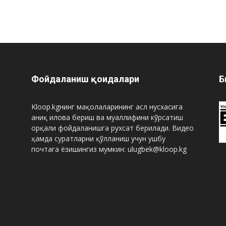
Фойдаланиш қоидалари
Б
Kloop.kgнинг мақолаларининг асл нусхасига
аниқ илова бериш ва муаллифини кўрсатиш
орқали фойдаланишга рухсат берилади. Видео
ҳамда суратларни қўлланиш учун ушбу
почтага ёзишингиз мумкин: ulugbek@kloop.kg