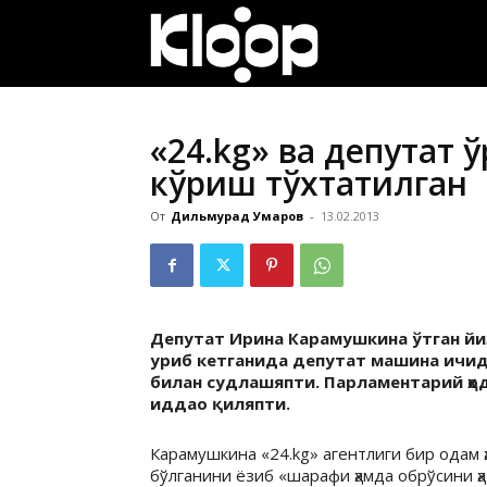
ҚИРҒИЗИСТОН
ЯНГИЛИКЛАРИ
«24.kg» ва депутат 
кўриш тўхтатилган
От
Дильмурад Умаров
-
13.02.2013
Депутат Ирина Карамушкина ўтган йи
уриб кетганида депутат машина ичида
билан судлашяпти. Парламентарий ҳо
иддао қиляпти.
Карамушкина «24.kg» агентлиги бир одам ҳ
бўлганини ёзиб «шарафи ҳамда обрўсини ҳ