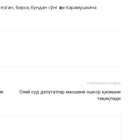
ёзган, бироқ бундан сўнг ҳам Карамушкина
Навбатдаги мақола
ик
Олий суд депутатлар маошини ошкор қилишни
тақиқлади