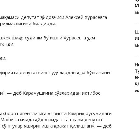
(
kl
аҳкамаси депутат ҳайдовчиси Алексей Хурасевга
ўрилмаслигини билдирди.
Ш
кек шаҳар суди ҳам бу ишни Хурасевга ҳукм
и
ганди.
kl
ди.
H
Т
ририяти депутатнинг судялардан ҳафа бўлганини
э
қ
kl
ди”, — деб Карамушкина сўзларидан иқтибос
ахборот агентлигига «Тойота Камри» русумидаги
 Машина ичида ҳайдовчидан ташқари депутат
н сўнг улар яширинишга ҳаракат қилишган», — деб