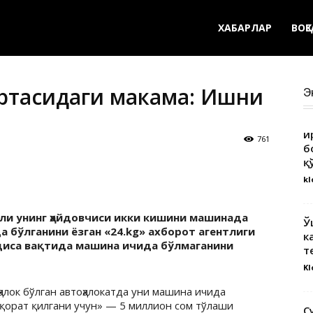
ХАБАРЛАР
ВОҚ
ўртасидаги маҳкама: Ишни
Э
Қ
761
б
қ
kl
ли унинг ҳайдовчиси икки кишини машинада
Ў
 бўлганини ёзган «24.kg» ахборот агентлиги
к
диса вақтида машина ичида бўлмаганини
т
Kl
алок бўлган автоҳалокатда уни машина ичида
ақорат қилгани учун» — 5 миллион сом тўлаши
С