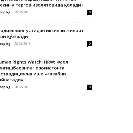
лекин у тергов изоляторида қолади)
oop.kg
-
29.06.2018
0
адиевнинг устидан иккинчи жиноят
ши қўзғалди
oop.kg
-
28.06.2018
0
uman Rights Watch: HRW: Фаол
унгишбаевнинг Қозоғистонга
кстрадицияланиши «ғазабни
айнатади»
oop.kg
-
28.06.2018
0