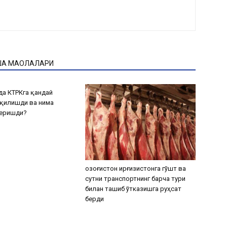
ҚА МАҚОЛАЛАРИ
а КТРКга қандай
қилишди ва нима
беришди?
Қозоғистон Қирғизистонга гўшт ва
сутни транспортнинг барча тури
билан ташиб ўтказишга руҳсат
берди