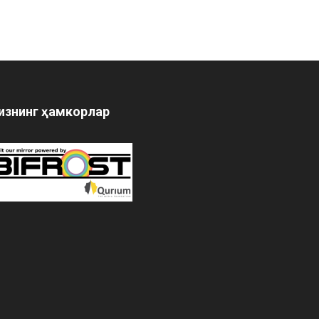
изнинг ҳамкорлар