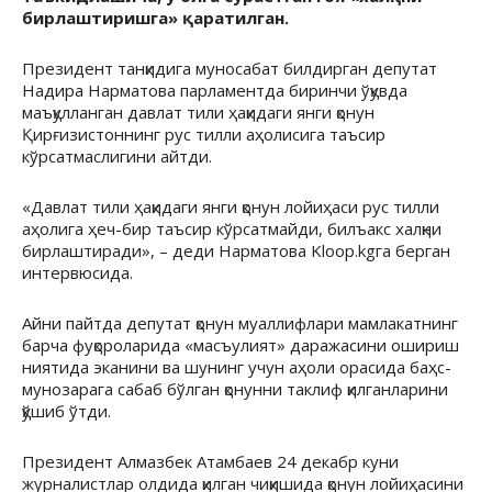
бирлаштиришга» қаратилган.
Президент танқидига муносабат билдирган депутат
Надира Нарматова парламентда биринчи ўқувда
маъқулланган давлат тили ҳақидаги янги қонун
Қирғизистоннинг рус тилли аҳолисига таъсир
кўрсатмаслигини айтди.
«Давлат тили ҳақидаги янги қонун лойиҳаси рус тилли
аҳолига ҳеч-бир таъсир кўрсатмайди, билъакс халқни
бирлаштиради», – деди Нарматова Kloop.kgга берган
интервюсида.
Айни пайтда депутат қонун муаллифлари мамлакатнинг
барча фуқороларида «масъулият» даражасини ошириш
ниятида эканини ва шунинг учун аҳоли орасида баҳс-
мунозарага сабаб бўлган қонунни таклиф қилганларини
қўшиб ўтди.
Президент Алмазбек Атамбаев 24 декабр куни
журналистлар олдида қилган чиқишида қонун лойиҳасини