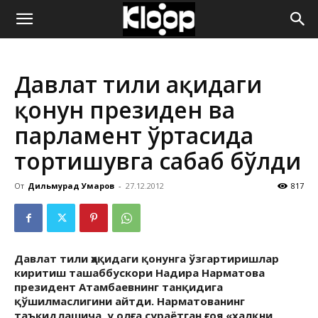
ҚИРҒИЗИСТОН
Давлат тили ҳақидаги
ЯНГИЛИКЛАРИ
қонун президен ва
парламент ўртасида
тортишувга сабаб бўлди
От
Дильмурад Умаров
-
27.12.2012
817
Давлат тили ҳақидаги қонунга ўзгартиришлар
киритиш ташаббускори Надира Нарматова
президент Атамбаевнинг танқидига
қўшилмаслигини айтди. Нарматованинг
таъкидлашича, у олға сураётган ғоя «халқни