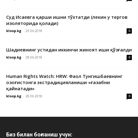
Суд Исаевга қарши ишни тўхтатди (лекин у тергов
изоляторида қолади)
kloop.kg
-
29.06.2018
0
Шадиевнинг устидан иккинчи жиноят иши қўзғалди
kloop.kg
-
28.06.2018
0
Human Rights Watch: HRW: Фаол Тунгишбаевнинг
Қозоғистонга экстрадицияланиши «ғазабни
қайнатади»
kloop.kg
-
28.06.2018
0
Биз билан боғланиш учун: