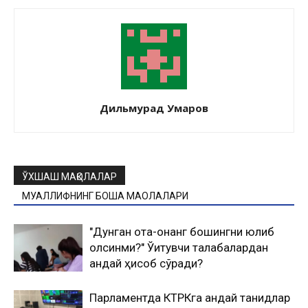
Дильмурад Умаров
ЎХШАШ МАҚОЛАЛАР
МУАЛЛИФНИНГ БОШҚА МАҚОЛАЛАРИ
"Дунган ота-онанг бошингни юлиб
олсинми?" Ўқитувчи талабалардан
қандай ҳисоб сўради?
Парламентда КТРКга қандай танқидлар