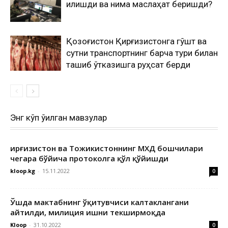
қилишди ва нима маслаҳат беришди?
Қозоғистон Қирғизистонга гўшт ва
сутни транспортнинг барча тури билан
ташиб ўтказишга руҳсат берди
Энг кўп ўқилган мавзулар
Қирғизистон ва Тожикистоннинг МХДҚ бошчилари
чегара бўйича протоколга қўл қўйишди
kloop.kg
-
15.11.2022
0
Ўшда мактабнинг ўқитувчиси калтаклангани
айтилди, милиция ишни текширмоқда
Kloop
-
31.10.2022
0