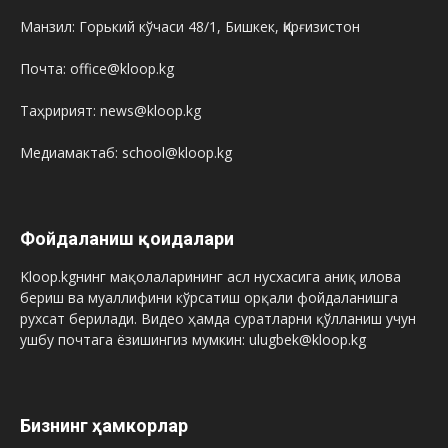
Манзил: Горький кўчаси 48/1, Бишкек, Қирғизистон
Почта: office@kloop.kg
Таҳририят: news@kloop.kg
Медиамактаб: school@kloop.kg
Фойдаланиш қоидалари
Kloop.kgнинг мақолаларининг асл нусхасига аниқ илова
бериш ва муаллифини кўрсатиш орқали фойдаланишга
рухсат берилади. Видео ҳамда суратларни қўлланиш учун
ушбу почтага ёзишингиз мумкин: ulugbek@kloop.kg
Бизнинг ҳамкорлар