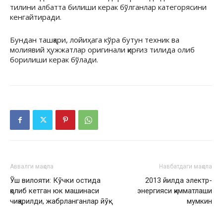
тилини албатта билиши керак бўлганлар категорясини
кенгайтиради.
Бундан ташқари, лойиҳага кўра бутун техник ва
молиявий ҳужжатлар оригинали қирғиз тилида олиб
борилиши керак бўлади.
Аввалги мақола
Навбатдаги мақола
Ўш вилояти: Кўчки остида
2013 йилда электр-
қолиб кетган юк машинаси
энергияси қимматлаши
чиқарилди, жабрланганлар йўқ
мумкин