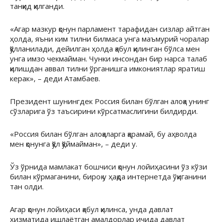
танқид қилганди.
«Агар мазкур қонун парламент тарафидан сизлар айтган
ҳолда, яъни ким тилни билмаса унга маъмурий чоралар
қўлланилади, дейилган ҳолда қабул қилинган бўлса мен
унга имзо чекмайман. Чунки инсондан бир нарса талаб
қилишдан аввал тилни ўрганишга имкониятлар яратиш
керак», – деди Атамбаев.
Президент шунингдек Россия билан бўлган алоқа унинг
сўзларига ўз таъсирини кўрсатмаслигини билдирди.
«Россия билан бўлган алоқаларга қарамай, бу аҳволда
мен қонунга қўл қўймайман», – деди у.
Ўз ўрнида мамлакат бошчиси қонун лойиҳасини ўз кўзи
билан кўрмаганини, бироқ у ҳақда интернетда ўқиганини
тан олди.
Агар қонун лойиҳаси қабул қилинса, унда давлат
хизматида ишлаётган амалдорлар ичида давлат