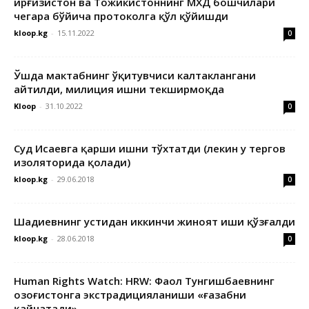
Қирғизистон ва Тожикистоннинг МХДҚ бошчилари
чегара бўйича протоколга қўл қўйишди
kloop.kg
-
15.11.2022
0
Ўшда мактабнинг ўқитувчиси калтаклангани
айтилди, милиция ишни текширмоқда
Kloop
-
31.10.2022
0
Суд Исаевга қарши ишни тўхтатди (лекин у тергов
изоляторида қолади)
kloop.kg
-
29.06.2018
0
Шадиевнинг устидан иккинчи жиноят иши қўзғалди
kloop.kg
-
28.06.2018
0
Human Rights Watch: HRW: Фаол Тунгишбаевнинг
Қозоғистонга экстрадицияланиши «ғазабни
қайнатади»