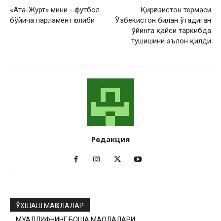
«Ата-Журт» мини - футбол
Қирғизистон термаси
бўйича парламент ғолиби
Ўзбекистон билан ўтадиган
ўйинга қайси таркибда
тушишини эълон қилди
Редакция
ЎХШАШ МАҚОЛАЛАР
МУАЛЛИФНИНГ БОШҚА МАҚОЛАЛАРИ