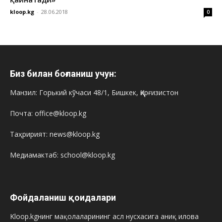
kloop.kg
-
28.06.2018
0
Биз билан боғланиш учун:
Манзил: Горький кўчаси 48/1, Бишкек, Қирғизистон
Почта: office@kloop.kg
Таҳририят: news@kloop.kg
Медиамактаб: school@kloop.kg
Фойдаланиш қоидалари
Kloop.kgнинг мақолаларининг асл нусхасига аниқ илова