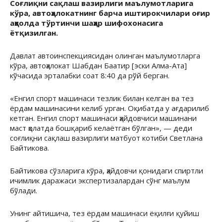
Соғлиқни сақлаш вазирлиги маълумотларига
кўра, автоҳалокатнинг барча иштирокчилари оғир
аҳволда тўртинчи шаҳар шифохонасига
ётқизилган.
Давлат автоинспекциясидан олинган маълумотларга
кўра, автоҳалокат Шабдан Баатир [эски Алма-Ата]
кўчасида эрталабки соат 8:40 да рўй берган.
«Енгил спорт машинаси тезлик билан келган ва тез
ёрдам машинасини келиб урган. Оқибатда у ағдарилиб
кетган. Енгил спорт машинаси ҳайдовчиси машинани
маст ҳолатда бошқариб келаётган бўлган», — деди
соғлиқни сақлаш вазирлиги матбуот котиби Светлана
Байтикова.
Байтикова сўзларига кўра, ҳайдовчи қонидаги спиртли
ичимлик даражаси экспертизалардан сўнг маълум
бўлади.
Унинг айтишича, тез ёрдам машинаси ёқилғи қуйиш