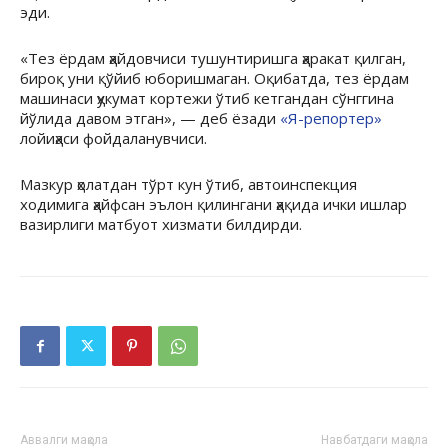
эди.
«Тез ёрдам ҳайдовчиси тушунтиришга ҳаракат қилган,
бироқ уни қўйиб юборишмаган. Оқибатда, тез ёрдам
машинаси ҳукумат кортежи ўтиб кетгандан сўнггина
йўлида давом этган», — деб ёзади
«Я-репортер»
лойиҳаси фойдаланувчиси.
Мазкур ҳолатдан тўрт кун ўтиб, автоинспекция
ходимига ҳайфсан эълон қилингани ҳақида ички ишлар
вазирлиги матбуот хизмати билдирди.
Аввалги мақола
Навбатдаги мақола