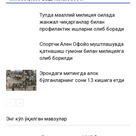
Тупда маҳаллий милиция оилада
жанжал чиқарганлар билан
профилактик ишларни олиб боради
Спортчи Ален Офойо муштлашувда
қатнашиш гумони билан милицияга
олиб борилди
Эрондаги митингда ҳалок
бўлганларнинг сони 13 кишига етди
Энг кўп ўқилган мавзулар