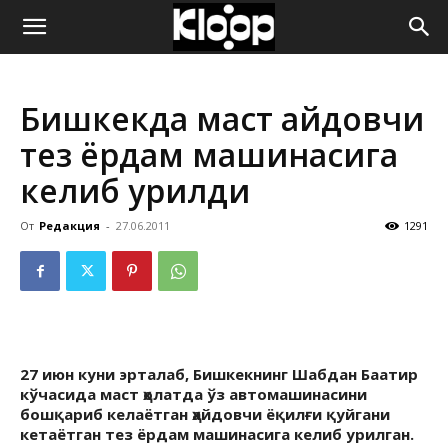
ҚИРҒИЗИСТОН
Бишкекда маст ҳайдовчи
ЯНГИЛИКЛАРИ
тез ёрдам машинасига
келиб урилди
От
Редакция
-
27.06.2011
1291
27 июн куни эрталаб, Бишкекнинг Шабдан Баатир
кўчасида маст ҳолатда ўз автомашинасини
бошқариб келаётган ҳайдовчи ёқилғи қуйгани
кетаётган тез ёрдам машинасига келиб урилган.