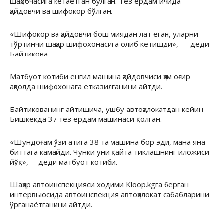
шаҳобчасига кетаётган бўлган. Тез ёрдам ичида
ҳайдовчи ва шифокор бўлган.
«Шифокор ва ҳайдовчи бош миядан лат еган, уларни
тўртинчи шаҳар шифохонасига олиб кетишди», — деди
Байтикова.
Матбуот котиби енгил машина ҳайдовчиси ҳам оғир
аҳволда шифохонага етказилганини айтди.
Байтикованинг айтишича, ушбу автоҳалокатдан кейин
Бишкекда 37 тез ёрдам машинаси қолган.
«Шундоғам ўзи атига 38 та машина бор эди, мана яна
биттага камайди. Чунки уни қайта тиклашнинг иложиси
йўқ», —деди матбуот котиби.
Шаҳар автоинспекцияси ходими Kloop.kgга берган
интервьюсида автоинспекция автоҳалокат сабабларини
ўрганаётганини айтди.