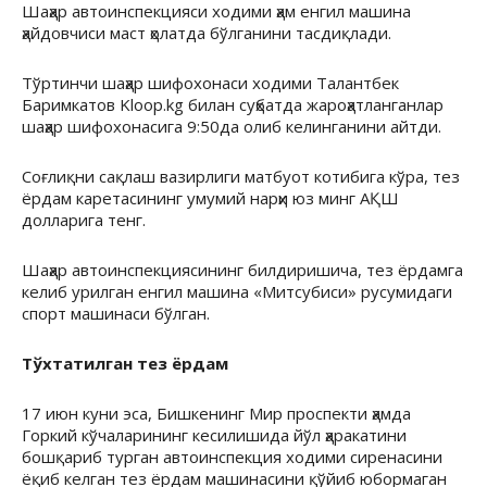
Шаҳар автоинспекцияси ходими ҳам енгил машина
ҳайдовчиси маст ҳолатда бўлганини тасдиқлади.
Тўртинчи шаҳар шифохонаси ходими Талантбек
Баримкатов Kloop.kg билан суҳбатда жароҳатланганлар
шаҳар шифохонасига 9:50да олиб келинганини айтди.
Соғлиқни сақлаш вазирлиги матбуот котибига кўра, тез
ёрдам каретасининг умумий нарҳи юз минг АҚШ
долларига тенг.
Шаҳар автоинспекциясининг билдиришича, тез ёрдамга
келиб урилган енгил машина «Митсубиси» русумидаги
спорт машинаси бўлган.
Тўхтатилган тез ёрдам
17 июн куни эса, Бишкенинг Мир проспекти ҳамда
Горкий кўчаларининг кесилишида йўл ҳаракатини
бошқариб турган автоинспекция ходими сиренасини
ёқиб келган тез ёрдам машинасини қўйиб юбормаган