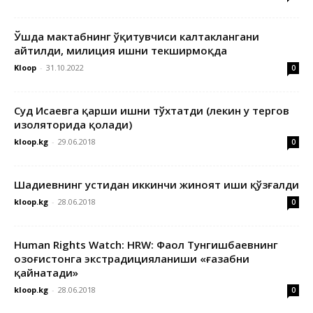
Ўшда мактабнинг ўқитувчиси калтаклангани
айтилди, милиция ишни текширмоқда
Kloop
-
31.10.2022
0
Суд Исаевга қарши ишни тўхтатди (лекин у тергов
изоляторида қолади)
kloop.kg
-
29.06.2018
0
Шадиевнинг устидан иккинчи жиноят иши қўзғалди
kloop.kg
-
28.06.2018
0
Human Rights Watch: HRW: Фаол Тунгишбаевнинг
Қозоғистонга экстрадицияланиши «ғазабни
қайнатади»
kloop.kg
-
28.06.2018
0