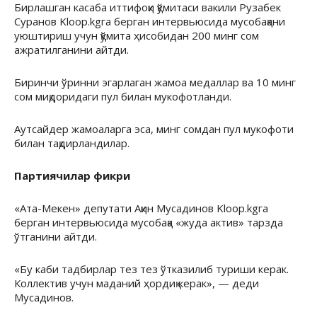
Бирлашган касаба иттифоқи қўмитаси вакили Рузабек
Суранов Kloop.kgга берган интервьюсида мусобақани
уюштириш учун қўмита ҳисобидан 200 минг сом
ажратилганини айтди.
Биринчи ўринни эгарлаган жамоа медаллар ва 10 минг
сом миқдоридаги пул билан мукофотланди.
Аутсайдер жамоаларга эса, минг сомдан пул мукофоти
билан тақдирландилар.
Партиячилар фикри
«Ата-Мекен» депутати Ақин Мусадинов Kloop.kgга
берган интервьюсида мусобақа «жуда актив» тарзда
ўтганини айтди.
«Бу каби тадбирлар тез тез ўтказилиб туриши керак.
Коллектив учун маданий ҳордиқ керак», — деди
Мусадинов.