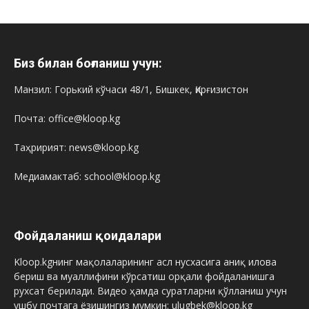
Биз билан боғланиш учун:
Манзил: Горький кўчаси 48/1, Бишкек, Қирғизистон
Почта: office@kloop.kg
Таҳририят: news@kloop.kg
Медиамактаб: school@kloop.kg
Фойдаланиш қоидалари
Kloop.kgнинг мақолаларининг асл нусхасига аниқ илова
бериш ва муаллифини кўрсатиш орқали фойдаланишга
рухсат берилади. Видео ҳамда суратларни қўлланиш учун
ушбу почтага ёзишингиз мумкин: ulugbek@kloop.kg