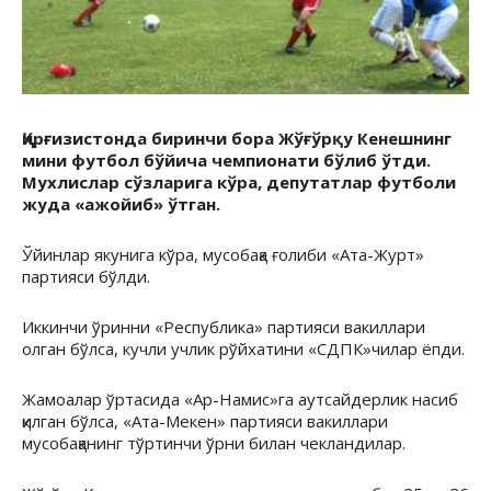
Қирғизистонда биринчи бора Жўғўрқу Кенешнинг
мини футбол бўйича чемпионати бўлиб ўтди.
Мухлислар сўзларига кўра, депутатлар футболи
жуда «ажойиб» ўтган.
Ўйинлар якунига кўра, мусобақа ғолиби «Ата-Журт»
партияси бўлди.
Иккинчи ўринни «Республика» партияси вакиллари
олган бўлса, кучли учлик рўйхатини «СДПК»чилар ёпди.
Жамоалар ўртасида «Ар-Намис»га аутсайдерлик насиб
қилган бўлса, «Ата-Мекен» партияси вакиллари
мусобақанинг тўртинчи ўрни билан чекландилар.