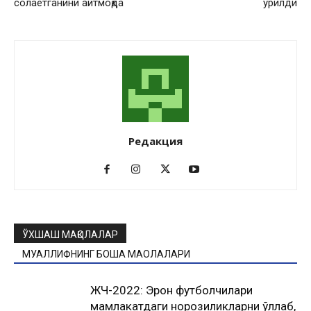
солаётганини айтмоқда
урилди
Редакция
ЎХШАШ МАҚОЛАЛАР
МУАЛЛИФНИНГ БОШҚА МАҚОЛАЛАРИ
ЖЧ-2022: Эрон футболчилари
мамлакатдаги норозиликларни қўллаб,