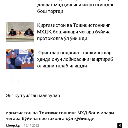
давлат мадҳиясини ижро этишдан
бош тортди
Қирғизистон ва Тожикистоннинг
МХДҚ бошчилари чегара бўйича
протоколга қўл қўйишди
Юристлар нодавлат ташкилотлар
ҳақида қонун лойиҳасини чақиртириб
олишни талаб қилишди
Энг кўп ўқилган мавзулар
Қирғизистон ва Тожикистоннинг МХДҚ бошчилари
чегара бўйича протоколга қўл қўйишди
kloop.kg
-
15.11.2022
0