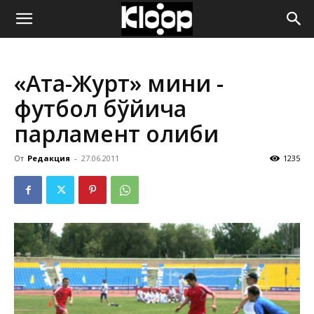
ҚИРҒИЗИСТОН
«Ата-Журт» мини -
ЯНГИЛИКЛАРИ
футбол бўйича
парламент ғолиби
От
Редакция
-
27.06.2011
1235