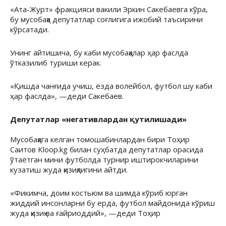
«Ата-Журт» фракцияси вакили Эркин Сакебаевга кўра,
бу мусобақа депутатлар соғлигига ижобий таъсирини
кўрсатади.
Унинг айтишича, бу каби мусобақалар ҳар фаслда
ўтказилиб туриши керак.
«Қишда чанғида учиш, ёзда волейбол, футбол шу каби
ҳар фаслда», —деди Сакебаев.
Депутатлар «негативлардан қутилишади»
Мусобақага келган томошабинлардан бири Тоҳир
Саитов Kloop.kg билан суҳбатда депутатлар орасида
ўтаётган мини футболда турнир иштирокчиларини
кузатиш жуда қизиқлигини айтди.
«Фикимча, доим костьюм ва шимда кўриб юрган
жиддий инсонларни бу ерда, футбол майдонида кўриш
жуда қизиқ ва ғайриоддий», —деди Тоҳир