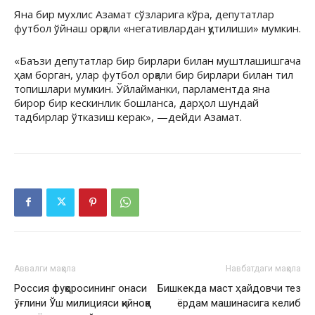
Яна бир мухлис Азамат сўзларига кўра, депутатлар
футбол ўйнаш орқали «негативлардан қутилиши» мумкин.
«Баъзи депутатлар бир бирлари билан муштлашишгача
ҳам борган, улар футбол орқали бир бирлари билан тил
топишлари мумкин. Ўйлайманки, парламентда яна
бирор бир кескинлик бошланса, дарҳол шундай
тадбирлар ўтказиш керак», —дейди Азамат.
Аввалги мақола
Навбатдаги мақола
Россия фуқоросининг онаси
Бишкекда маст ҳайдовчи тез
ўғлини Ўш милицияси қийноққа
ёрдам машинасига келиб