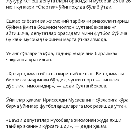
Жўғўрқу Кенеш депутатлари орасидаги мусобақа 25 ва 26
июн кунлари «Спартак» ўйингоҳида бўлиб ўтди.
Ёшлар сиёсати ва жисмоний тарбияни ривожлантириш
бўйича қўмита бошчиси Чолпон Султанбекованинг
айтишича, депутатлар орасидаги мини футбол бўйича
бу каби мусобақа биринчи марта ўтказилмоқда.
Унинг сўзларига кўра, тадбир «барчани бирликка»
чақиришга қаратилган.
«Ҳозир ҳамма сиёсатга киришиб кетган. Биз ҳаммани
бирликка чақирмоқчи бўлдик, чунки спорт — тинчлик,
дўстлик тимсолидир», — деди Султанбекова.
Ўйинлар ҳаками Ирискелди Мусаевнинг сўзларига кўра,
барча ўйинлар футбол қоидаларига мос равишда ўтган.
«Баъзи депутатлар мусобақага жисмонан жуда яхши
таййёр эканини кўрсатишди», — деди ҳакам.