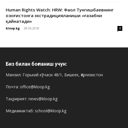
Human Rights Watch: HRW: Фаол Тунгишбаевнинг
Қозоғистонга экстрадицияланиши «ғазабни
қайнатади»
kloop.kg
-
28.06.2018
0
Биз билан боғланиш учун:
Манзил: Горький кўчаси 48/1, Бишкек, Қирғизистон
Почта: office@kloop.kg
Таҳририят: news@kloop.kg
Медиамактаб: school@kloop.kg