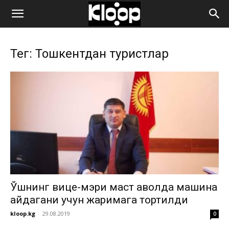
ҚИРҒИЗИСТОН
Тег: Тошкентдан туристлар
ЯНГИЛИКЛАРИ
Ўшнинг вице-мэри маст аҳволда машина
ҳайдагани учун жаримага тортилди
kloop.kg
-
29.08.2019
0