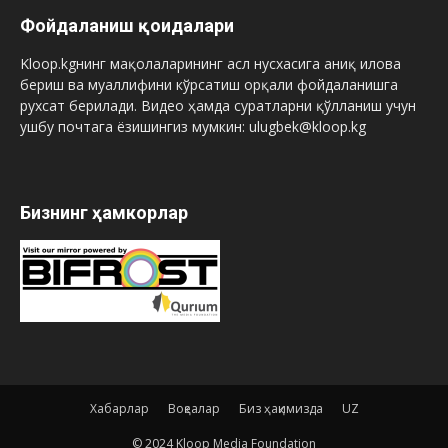
Фойдаланиш қоидалари
Kloop.kgнинг мақолаларининг асл нусхасига аниқ илова
бериш ва муаллифини кўрсатиш орқали фойдаланишга
рухсат берилади. Видео ҳамда суратларни қўлланиш учун
ушбу почтага ёзишингиз мумкин: ulugbek@kloop.kg
Бизнинг ҳамкорлар
Хабарлар
Воқеалар
Биз ҳақимизда
UZ
© 2024 Kloop Media Foundation