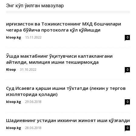
Энг кўп ўқилган мавзулар
Қирғизистон ва Тожикистоннинг МХДҚ бошчилари
чегара бўйича протоколга қўл қўйишди
kloop.kg
-
15.11.2022
0
Ўшда мактабнинг ўқитувчиси калтаклангани
айтилди, милиция ишни текширмоқда
Kloop
-
31.10.2022
0
Суд Исаевга қарши ишни тўхтатди (лекин у тергов
изоляторида қолади)
kloop.kg
-
29.06.2018
0
Шадиевнинг устидан иккинчи жиноят иши қўзғалди
kloop.kg
-
28.06.2018
0