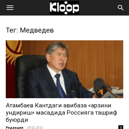
ҚИРҒИЗИСТОН
Тег: Медведев
ЯНГИЛИКЛАРИ
Атамбаев Кантдаги авибаза «қарзини
ундириш» мақсадида Россияга ташриф
буюрди
Редакция
-
29.02.2012
0