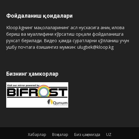
Фойдаланиш қоидалари
Kloop.kgнинг мақолаларининг асл нусхасига аниқ илова
бериш ва муаллифини кўрсатиш орқали фойдаланишга
рухсат берилади. Видео ҳамда суратларни қўлланиш учун
ушбу почтага ёзишингиз мумкин: ulugbek@kloop.kg
Бизнинг ҳамкорлар
Хабарлар
Воқеалар
Биз ҳақимизда
UZ