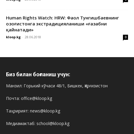
Human Rights Watch: HRW: Фаол Тунгишбаевнинг
Қозоғистонга экстрадицияланиши «ғазабни
қайнатади»
kloop.kg
-
28.06.2018
0
Биз билан боғланиш учун:
Манзил: Горький кўчаси 48/1, Бишкек, Қирғизистон
Почта: office@kloop.kg
Таҳририят: news@kloop.kg
Медиамактаб: school@kloop.kg