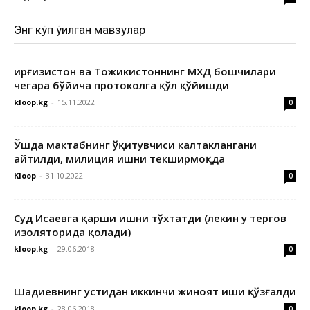
Энг кўп ўқилган мавзулар
Қирғизистон ва Тожикистоннинг МХДҚ бошчилари
чегара бўйича протоколга қўл қўйишди
kloop.kg
-
15.11.2022
0
Ўшда мактабнинг ўқитувчиси калтаклангани
айтилди, милиция ишни текширмоқда
Kloop
-
31.10.2022
0
Суд Исаевга қарши ишни тўхтатди (лекин у тергов
изоляторида қолади)
kloop.kg
-
29.06.2018
0
Шадиевнинг устидан иккинчи жиноят иши қўзғалди
kloop.kg
-
28.06.2018
0