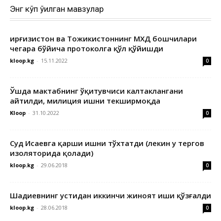
Энг кўп ўқилган мавзулар
Қирғизистон ва Тожикистоннинг МХДҚ бошчилари
чегара бўйича протоколга қўл қўйишди
kloop.kg
-
15.11.2022
0
Ўшда мактабнинг ўқитувчиси калтаклангани
айтилди, милиция ишни текширмоқда
Kloop
-
31.10.2022
0
Суд Исаевга қарши ишни тўхтатди (лекин у тергов
изоляторида қолади)
kloop.kg
-
29.06.2018
0
Шадиевнинг устидан иккинчи жиноят иши қўзғалди
kloop.kg
-
28.06.2018
0