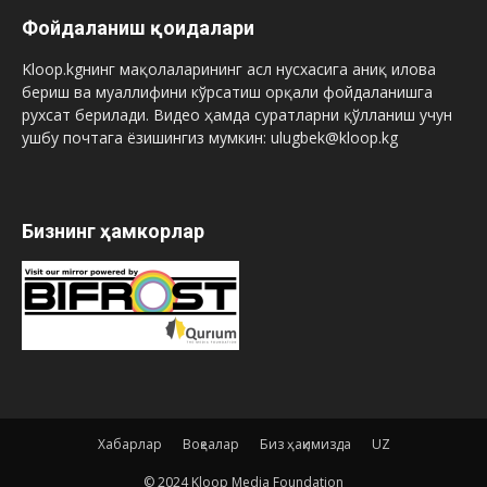
Фойдаланиш қоидалари
Kloop.kgнинг мақолаларининг асл нусхасига аниқ илова
бериш ва муаллифини кўрсатиш орқали фойдаланишга
рухсат берилади. Видео ҳамда суратларни қўлланиш учун
ушбу почтага ёзишингиз мумкин: ulugbek@kloop.kg
Бизнинг ҳамкорлар
Хабарлар
Воқеалар
Биз ҳақимизда
UZ
© 2024 Kloop Media Foundation