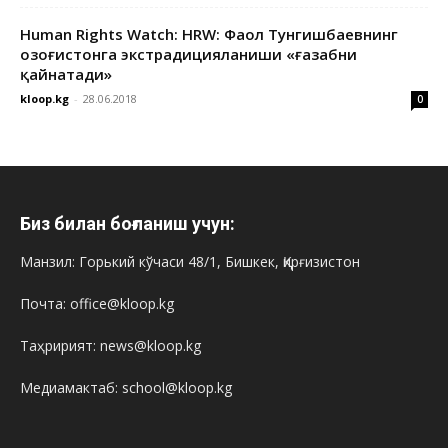
Human Rights Watch: HRW: Фаол Тунгишбаевнинг
Қозоғистонга экстрадицияланиши «ғазабни
қайнатади»
kloop.kg
-
28.06.2018
0
Биз билан боғланиш учун:
Манзил: Горький кўчаси 48/1, Бишкек, Қирғизистон
Почта: office@kloop.kg
Таҳририят: news@kloop.kg
Медиамактаб: school@kloop.kg