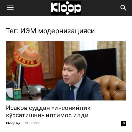
ҚИРҒИЗИСТОН
Тег: ИЭМ модернизацияси
ЯНГИЛИКЛАРИ
Исаков суддан «инсонийлик
кўрсатишни» илтимос қилди
kloop.kg
-
29.08.2019
0