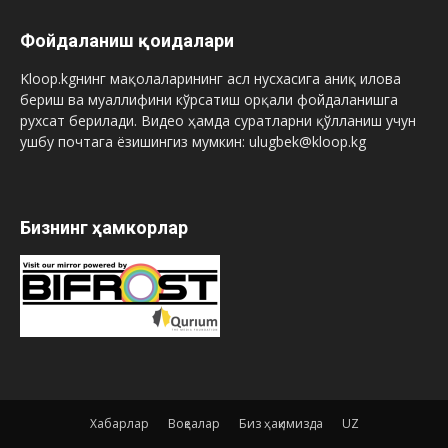
Фойдаланиш қоидалари
Kloop.kgнинг мақолаларининг асл нусхасига аниқ илова
бериш ва муаллифини кўрсатиш орқали фойдаланишга
рухсат берилади. Видео ҳамда суратларни қўлланиш учун
ушбу почтага ёзишингиз мумкин: ulugbek@kloop.kg
Бизнинг ҳамкорлар
Хабарлар
Воқеалар
Биз ҳақимизда
UZ