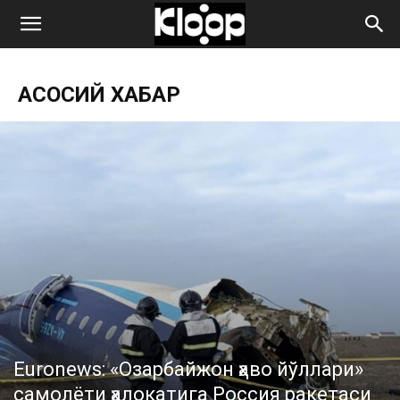
ҚИРҒИЗИСТОН
АСОСИЙ ХАБАР
ЯНГИЛИКЛАРИ
Euronews: «Озарбайжон ҳаво йўллари»
самолёти ҳалокатига Россия ракетаcи