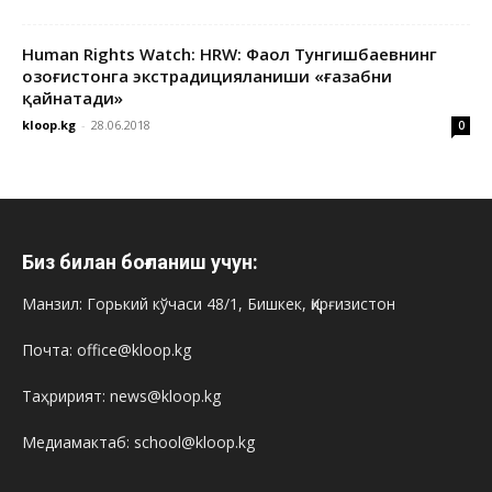
Human Rights Watch: HRW: Фаол Тунгишбаевнинг
Қозоғистонга экстрадицияланиши «ғазабни
қайнатади»
kloop.kg
-
28.06.2018
0
Биз билан боғланиш учун:
Манзил: Горький кўчаси 48/1, Бишкек, Қирғизистон
Почта: office@kloop.kg
Таҳририят: news@kloop.kg
Медиамактаб: school@kloop.kg