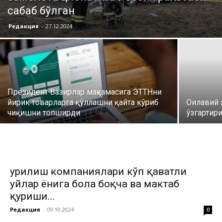
сабаб бўлган
Редакция
-
27.12.2024
Президент Вазирлар маҳкамасига ЭТТНни
йирик товарларга қўллашни қайта кўриб
Оилавий 
чиқишни топширди
ўзгартир
Қурилиш компаниялари кўп қаватли
уйлар ёнига бола боқча ва мактаб
қуриши...
Редакция
-
09.10.2024
0