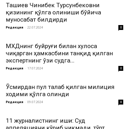
Ташиев Чинибек Турсунбековни
қизининг қўлга олиниши бўйича
муносабат билдирди
Редакция
-
22.07.2024
0
МХДҚнинг буйруғи билан хулоса
чиқарган ҳамкасбини танқид қилган
экспертнинг ўзи судга...
Редакция
-
17.07.2024
0
Ўсмирдан пул талаб қилган милиция
ходими қўлга олинди
Редакция
-
09.07.2024
0
11 журналистнинг иши: Суд
аппеляцияни кўриб чиқмади, тўрт