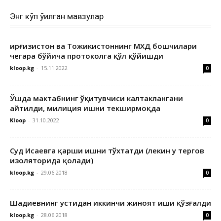
Энг кўп ўқилган мавзулар
Қирғизистон ва Тожикистоннинг МХДҚ бошчилари
чегара бўйича протоколга қўл қўйишди
kloop.kg
-
15.11.2022
0
Ўшда мактабнинг ўқитувчиси калтаклангани
айтилди, милиция ишни текширмоқда
Kloop
-
31.10.2022
0
Суд Исаевга қарши ишни тўхтатди (лекин у тергов
изоляторида қолади)
kloop.kg
-
29.06.2018
0
Шадиевнинг устидан иккинчи жиноят иши қўзғалди
kloop.kg
-
28.06.2018
0