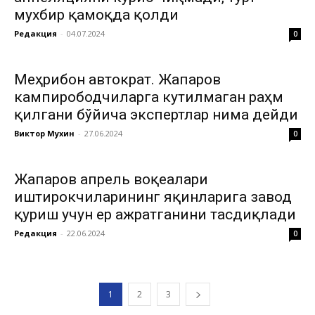
мухбир қамоқда қолди
Редакция
-
04.07.2024
0
Меҳрибон автократ. Жапаров
кампирободчиларга кутилмаган раҳм
қилгани бўйича экспертлар нима дейди
Виктор Мухин
-
27.06.2024
0
Жапаров апрель воқеалари
иштирокчиларининг яқинларига завод
қуриш учун ер ажратганини тасдиқлади
Редакция
-
22.06.2024
0
1
2
3