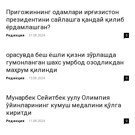
Пригожиннинг одамлари Қирғизистон
президентини сайлашга қандай қилиб
ёрдамлашган?
Редакция
-
31.08.2024
0
Қорасувда беш ёшли қизни зўрлашда
гумонланган шахс умрбод озодликдан
маҳрум қилинди
Редакция
-
15.08.2024
0
Мунарбек Сейитбек уулу Олимпия
ўйинларининг кумуш медалини қўлга
киритди
Редакция
-
11.08.2024
0