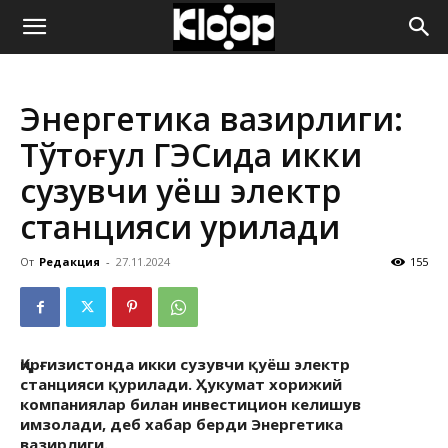
ҚИРҒИЗИСТОН
Энергетика вазирлиги:
ЯНГИЛИКЛАРИ
Тўқтоғул ГЭСида икки
сузувчи қуёш электр
станцияси қурилади
От
Редакция
-
27.11.2024
155
Қирғизистонда икки сузувчи қуёш электр
станцияси қурилади. Ҳукумат хорижий
компаниялар билан инвестицион келишув
имзолади, деб хабар берди Энергетика
вазирлиги.