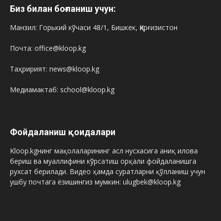
Биз билан боғланиш учун:
Манзил: Горький кўчаси 48/1, Бишкек, Қирғизистон
Почта: office@kloop.kg
Таҳририят: news@kloop.kg
Медиамактаб: school@kloop.kg
Фойдаланиш қоидалари
Kloop.kgнинг мақолаларининг асл нусхасига аниқ илова
бериш ва муаллифини кўрсатиш орқали фойдаланишга
рухсат берилади. Видео ҳамда суратларни қўлланиш учун
ушбу почтага ёзишингиз мумкин: ulugbek@kloop.kg