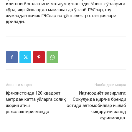
қилишни бошлашини маълум қилган эди. Унинг сўзларига
кўра, яқин йилларда мамлакатда ўнлаб ГЭСлар, шу
жумладан кичик ГЭСлар ва қуёш электр станциялари
қурилади.
Аввалги мақола
Навбатдаги мақола
Қирғизистонда 120 квадрат
Иқтисодиёт вазирлиги:
метрдан катта уйларга солиқ
Сокулукда қирғиз бренди
жорий этиш
остида автомобиллар ишлаб
режалаштирилмоқда
чиқарувчи завод
қурилмоқда