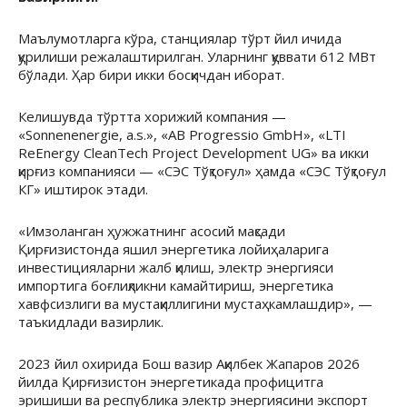
Маълумотларга кўра, станциялар тўрт йил ичида
қурилиши режалаштирилган. Уларнинг қуввати 612 МВт
бўлади. Ҳар бири икки босқичдан иборат.
Келишувда тўртта хорижий компания —
«Sonnenenergie, a.s.», «AB Progressio GmbH», «LTI
ReEnergy CleanTech Project Development UG» ва икки
қирғиз компанияси — «СЭС Тўқтоғул» ҳамда «СЭС Тўқтоғул
КГ» иштирок этади.
«Имзоланган ҳужжатнинг асосий мақсади
Қирғизистонда яшил энергетика лойиҳаларига
инвестицияларни жалб қилиш, электр энергияси
импортига боғлиқликни камайтириш, энергетика
хавфсизлиги ва мустақиллигини мустаҳкамлашдир», —
таъкидлади вазирлик.
2023 йил охирида Бош вазир Ақилбек Жапаров 2026
йилда Қирғизистон энергетикада профицитга
эришиши ва республика электр энергиясини экспорт