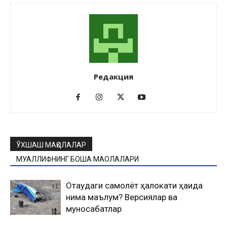
Редакция
ЎХШАШ МАҚОЛАЛАР
МУАЛЛИФНИНГ БОШҚА МАҚОЛАЛАРИ
Оқтаудаги самолёт ҳалокати ҳақида
нима маълум? Версиялар ва
муносабатлар