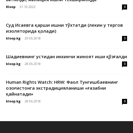
Kloop
-
31.10.2022
0
Суд Исаевга қарши ишни тўхтатди (лекин у тергов
изоляторида қолади)
kloop.kg
-
29.06.2018
0
Шадиевнинг устидан иккинчи жиноят иши қўзғалди
kloop.kg
-
28.06.2018
0
Human Rights Watch: HRW: Фаол Тунгишбаевнинг
Қозоғистонга экстрадицияланиши «ғазабни
қайнатади»
kloop.kg
-
28.06.2018
0