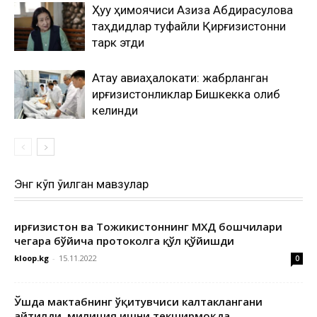
Ҳуқуқ ҳимоячиси Азиза Абдирасулова
таҳдидлар туфайли Қирғизистонни
тарк этди
Ақтау авиаҳалокати: жабрланган
қирғизистонликлар Бишкекка олиб
келинди
Энг кўп ўқилган мавзулар
Қирғизистон ва Тожикистоннинг МХДҚ бошчилари
чегара бўйича протоколга қўл қўйишди
kloop.kg
-
15.11.2022
0
Ўшда мактабнинг ўқитувчиси калтаклангани
айтилди, милиция ишни текширмоқда