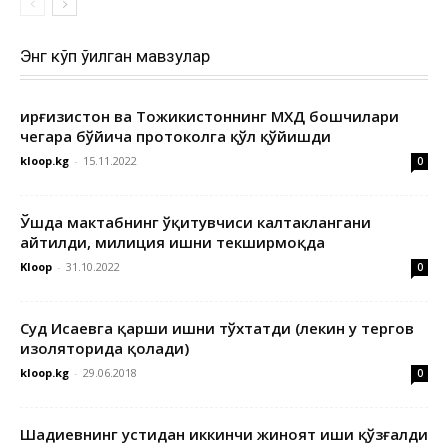
Энг кўп ўқилган мавзулар
Қирғизистон ва Тожикистоннинг МХДҚ бошчилари
чегара бўйича протоколга қўл қўйишди
kloop.kg
-
15.11.2022
0
Ўшда мактабнинг ўқитувчиси калтаклангани
айтилди, милиция ишни текширмоқда
Kloop
-
31.10.2022
0
Суд Исаевга қарши ишни тўхтатди (лекин у тергов
изоляторида қолади)
kloop.kg
-
29.06.2018
0
Шадиевнинг устидан иккинчи жиноят иши қўзғалди