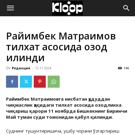
ҚИРҒИЗИСТОН
Райимбек Матраимов
ЯНГИЛИКЛАРИ
тилхат асосида озод
қилинди
От
Редакция
-
13.11.2024
146
Райимбек Матраимовга нисбатан ҳудуддан
чиқмаслик ҳақидаги тилхат асосида озодликка
чиқариш қарори 11 ноябрда Бишкекнинг Биринчи
Май туман суди томонидан қабул қилинди.
Суднинг тушунтиришича, ушбу чорани ўзгартириш