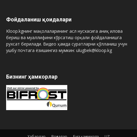
Фойдаланиш қоидалари
Kloop.kgнинг мақолаларининг асл нусхасига аниқ илова
бериш ва муаллифини кўрсатиш орқали фойдаланишга
рухсат берилади. Видео ҳамда суратларни қўлланиш учун
ушбу почтага ёзишингиз мумкин: ulugbek@kloop.kg
Бизнинг ҳамкорлар
Хабарлар
Воқеалар
Биз ҳақимизда
UZ