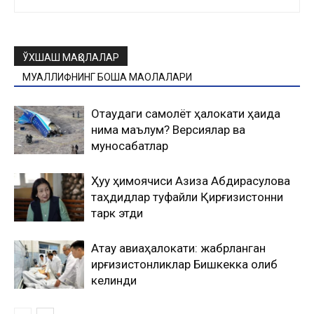
ЎХШАШ МАҚОЛАЛАР
МУАЛЛИФНИНГ БОШҚА МАҚОЛАЛАРИ
Оқтаудаги самолёт ҳалокати ҳақида
нима маълум? Версиялар ва
муносабатлар
Ҳуқуқ ҳимоячиси Азиза Абдирасулова
таҳдидлар туфайли Қирғизистонни
тарк этди
Ақтау авиаҳалокати: жабрланган
қирғизистонликлар Бишкекка олиб
келинди