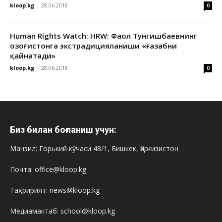
kloop.kg
-
28.06.2018
0
Human Rights Watch: HRW: Фаол Тунгишбаевнинг
Қозоғистонга экстрадицияланиши «ғазабни
қайнатади»
kloop.kg
-
28.06.2018
0
Биз билан боғланиш учун:
Манзил: Горький кўчаси 48/1, Бишкек, Қирғизистон
Почта: office@kloop.kg
Таҳририят: news@kloop.kg
Медиамактаб: school@kloop.kg