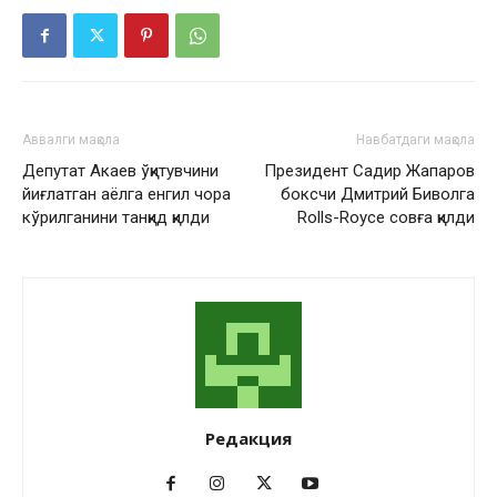
Аввалги мақола
Навбатдаги мақола
Депутат Акаев ўқитувчини
Президент Садир Жапаров
йиғлатган аёлга енгил чора
боксчи Дмитрий Биволга
кўрилганини танқид қилди
Rolls-Royce совға қилди
Редакция