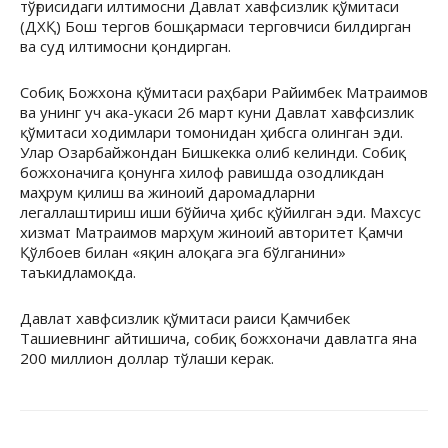
тўғрисидаги илтимосни Давлат хавфсизлик қўмитаси
(ДХҚ) Бош тергов бошқармаси терговчиси билдирган
ва суд илтимосни қондирган.
Собиқ Божхона қўмитаси раҳбари Райимбек Матраимов
ва унинг уч ака-укаси 26 март куни Давлат хавфсизлик
қўмитаси ходимлари томонидан ҳибсга олинган эди.
Улар Озарбайжондан Бишкекка олиб келинди. Собиқ
божхоначига қонунга хилоф равишда озодликдан
маҳрум қилиш ва жиноий даромадларни
легаллаштириш иши бўйича ҳибс қўйилган эди. Махсус
хизмат Матраимов марҳум жиноий авторитет Қамчи
Қўлбоев билан «яқин алоқага эга бўлганини»
таъкидламоқда.
Давлат хавфсизлик қўмитаси раиси Қамчибек
Ташиевнинг айтишича, собиқ божхоначи давлатга яна
200 миллион доллар тўлаши керак.