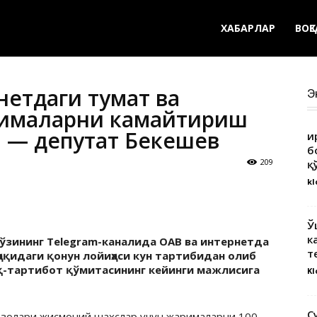
ХАБАРЛАР
ВОҚ
етдаги туҳмат ва
Э
арималарни камайтириш
 — депутат Бекешев
Қ
б
209
қ
kl
Ў
к
ўзининг Telegram-каналида ОАВ ва интернетда
т
ҳақидаги қонун лойиҳаси кун тартибидан олиб
уқ-тартибот қўмитасининг кейинги мажлисига
Kl
С
ъзолари жисмоний шахслар учун жарималарни 100