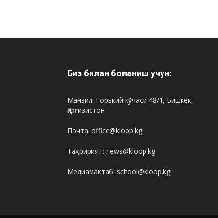
Биз билан боғланиш учун:
Манзил: Горький кўчаси 48/1, Бишкек,
Қирғизистон
Почта: office@kloop.kg
Таҳририят: news@kloop.kg
Медиамактаб: school@kloop.kg