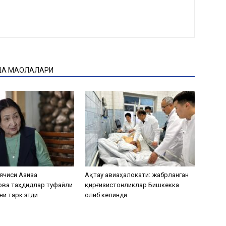
ҚА МАҚОЛАЛАРИ
ячиси Азиза
Ақтау авиаҳалокати: жабрланган
ова таҳдидлар туфайли
қирғизистонликлар Бишкекка
ни тарк этди
олиб келинди