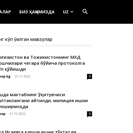
ЕАЛАР
БИЗ ҲАҚИМИЗДА
UZ
нг кўп ўқилган мавзулар
ирғизистон ва Тожикистоннинг МХДҚ
ошчилари чегара бўйича протоколга
ўл қўйишди
oop.kg
-
15.11.2022
0
шда мактабнинг ўқитувчиси
алтаклангани айтилди, милиция ишни
екширмоқда
oop
-
31.10.2022
0
уд Исаевга қарши ишни тўхтатди