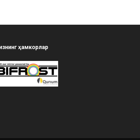
изнинг ҳамкорлар