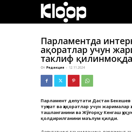
ҚИРҒИЗИСТОН
ЯНГИЛИКЛАРИ
Парламентда интерн
ҳақоратлар учун ж
таклиф қилинмоқда
От
Редакция
-
12.11.2024
Парламент депутати Дастан Бекешев 
туҳмат ва ҳақоратлар учун жарималар 
ташланганини ва Жўғорқу Кенгаш ҳуқ
қолдирилганини маълум қилди.
Депутатнинг таъкидлашича, парламент а