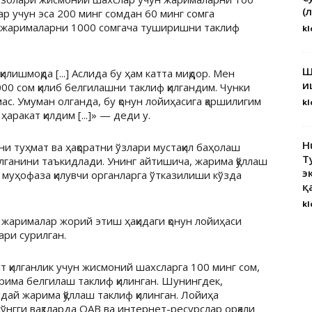
(
р учун эса 200 минг сомдан 60 минг сомга
а жарималарни 1000 сомгача туширишни таклиф
kl
Ш
лишмоқда [...] Аслида бу ҳам катта миқдор. Мен
и
00 сом қилиб белгилашни таклиф қилгандим. Чунки
ас. Умуман олганда, бу қонун лойиҳасига қаршилигим
kl
аракат қилдим [...]» — деди у.
H
 туҳмат ва ҳақоратни ўзлари мустақил баҳолаш
Т
илганини таъкидлади. Унинг айтишича, жарима қўллаш
э
и муҳофаза қилувчи органларга ўтказилиши кўзда
қ
kl
 жарималар жорий этиш ҳақидаги қонун лойиҳаси
ри сурилган.
т қилганлик учун жисмоний шахсларга 100 минг сом,
рима белгилаш таклиф қилинган. Шунингдек,
дай жарима қўллаш таклиф қилинган. Лойиҳа
ўнгги вақтларда ОАВ ва интернет-ресурслар орқали