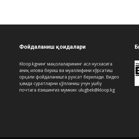
Фойдаланиш қоидалари
Б
Kloop.kgнинг мақолаларининг асл нусхасига
аниқ илова бериш ва муаллифини кўрсатиш
орқали фойдаланишга рухсат берилади. Видео
ҳамда суратларни қўлланиш учун ушбу
почтага ёзишингиз мумкин: ulugbek@kloop.kg