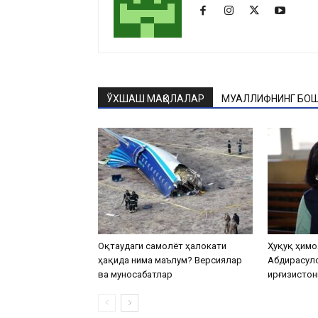
ЎХШАШ МАҚОЛАЛАР
МУАЛЛИФНИНГ БОШ
Оқтаудаги самолёт ҳалокати
Ҳуқуқ ҳимо
ҳақида нима маълум? Версиялар
Абдирасул
ва муносабатлар
Қирғизистон