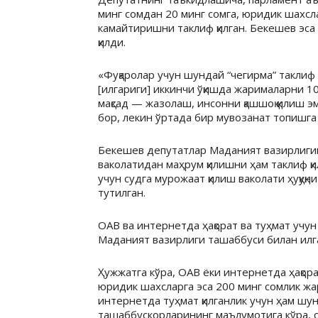
минг сомдан 20 минг сомга, юридик шахсла
камайтиришни таклиф қилган. Бекешев эс
қилди.
«Фуқаролар учун шундай “чегирма” таклиф қи
[илгариги] иккинчи ўқишда жарималарни 10
мақсад — жазолаш, инсонни қашшоқ қилиш эм
бор, лекин ўртада бир мувозанат топишга ҳ
Бекешев депутатлар Маданият вазирлигини
ваколатидан маҳрум қилишни ҳам таклиф қ
учун судга мурожаат қилиш ваколати ҳуқуқн
тутилган.
ОАВ ва интернетда ҳақорат ва туҳмат учун
Маданият вазирлиги ташаббуси билан илга
Ҳужжатга кўра, ОАВ ёки интернетда ҳақора
юридик шахсларга эса 200 минг сомлик жа
интернетда туҳмат қилганлик учун ҳам шун
ташаббускорларининг маълумотига кўра, с