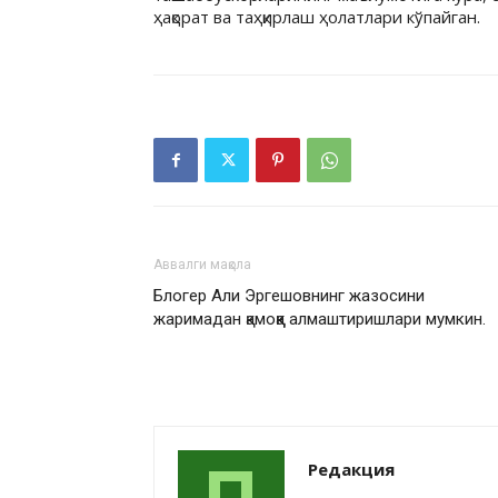
ҳақорат ва таҳқирлаш ҳолатлари кўпайган.
Аввалги мақола
Блогер Али Эргешовнинг жазосини
жаримадан қамоққа алмаштиришлари мумкин.
Редакция