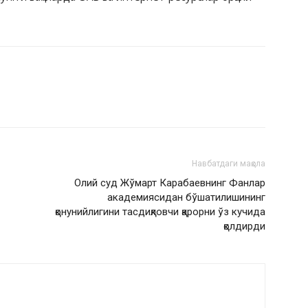
Навбатдаги мақола
Олий суд Жўмарт Карабаевнинг Фанлар
академиясидан бўшатилишининг
қонунийлигини тасдиқловчи қарорни ўз кучида
қолдирди