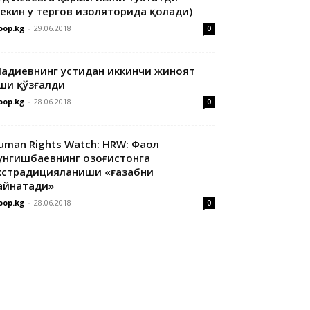
лекин у тергов изоляторида қолади)
oop.kg
-
29.06.2018
0
адиевнинг устидан иккинчи жиноят
ши қўзғалди
oop.kg
-
28.06.2018
0
uman Rights Watch: HRW: Фаол
унгишбаевнинг Қозоғистонга
кстрадицияланиши «ғазабни
айнатади»
oop.kg
-
28.06.2018
0