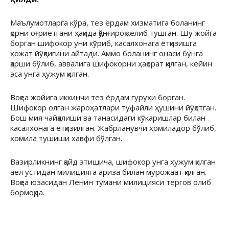
Маълумотларга кўра, тез ёрдам хизматига боланинг
қорни оғриётгани ҳақида қўнғироқ келиб тушган. Шу жойга
борган шифокор уни кўриб, касалхонага ётқизишга
ҳожат йўқлигини айтади. Аммо боланинг онаси бунга
қарши бўлиб, аввалига шифокорни ҳақорат қилган, кейин
эса унга ҳужум қилган.
Воқеа жойига иккинчи тез ёрдам гуруҳи борган.
Шифокор олган жароҳатлари туфайли ҳушини йўқотган.
Бош мия чайқалиши ва танасидаги кўкаришлар билан
касалхонага ётқизилган. Жабрланувчи ҳомиладор бўлиб,
ҳомила тушиши хавфи бўлган.
Вазирликнинг қайд этишича, шифокор унга ҳужум қилган
аёл устидан милицияга ариза билан мурожаат қилган.
Воқеа юзасидан Ленин тумани милицияси тергов олиб
бормоқда.