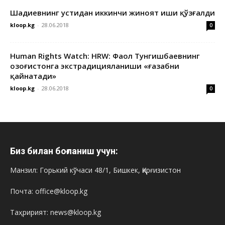
Шадиевнинг устидан иккинчи жиноят иши қўзғалди
kloop.kg
-
28.06.2018
0
Human Rights Watch: HRW: Фаол Тунгишбаевнинг
Қозоғистонга экстрадицияланиши «ғазабни
қайнатади»
kloop.kg
-
28.06.2018
0
Биз билан боғланиш учун:
Манзил: Горький кўчаси 48/1, Бишкек, Қирғизистон
Почта: office@kloop.kg
Таҳририят: news@kloop.kg