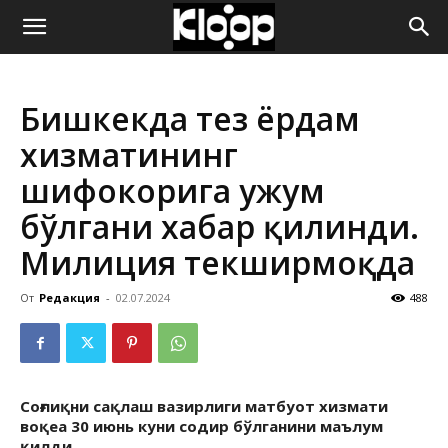
ҚИРҒИЗИСТОН
Бишкекда тез ёрдам
ЯНГИЛИКЛАРИ
хизматининг
шифокорига ҳужум
бўлгани хабар қилинди.
Милиция текширмоқда
От
Редакция
-
02.07.2024
488
Соғлиқни сақлаш вазирлиги матбуот хизмати
воқеа 30 июнь куни содир бўлганини маълум
қилди.