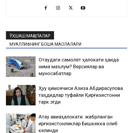
ЎХШАШ МАҚОЛАЛАР
МУАЛЛИФНИНГ БОШҚА МАҚОЛАЛАРИ
Оқтаудаги самолёт ҳалокати ҳақида
нима маълум? Версиялар ва
муносабатлар
Ҳуқуқ ҳимоячиси Азиза Абдирасулова
таҳдидлар туфайли Қирғизистонни
тарк этди
Ақтау авиаҳалокати: жабрланган
қирғизистонликлар Бишкекка олиб
келинди