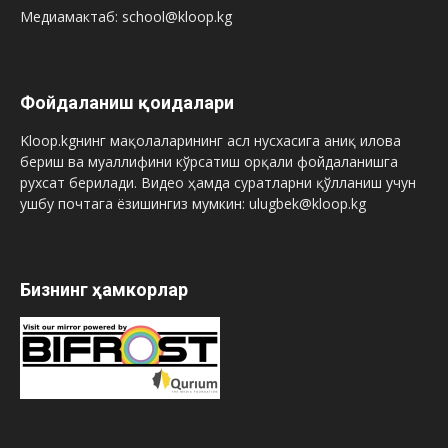
Медиамактаб: school@kloop.kg
Фойдаланиш қоидалари
Kloop.kgнинг мақолаларининг асл нусхасига аниқ илова
бериш ва муаллифини кўрсатиш орқали фойдаланишга
рухсат берилади. Видео ҳамда суратларни қўлланиш учун
ушбу почтага ёзишингиз мумкин: ulugbek@kloop.kg
Бизнинг ҳамкорлар