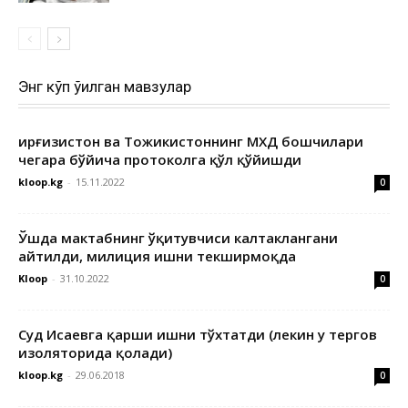
Энг кўп ўқилган мавзулар
Қирғизистон ва Тожикистоннинг МХДҚ бошчилари
чегара бўйича протоколга қўл қўйишди
kloop.kg
-
15.11.2022
0
Ўшда мактабнинг ўқитувчиси калтаклангани
айтилди, милиция ишни текширмоқда
Kloop
-
31.10.2022
0
Суд Исаевга қарши ишни тўхтатди (лекин у тергов
изоляторида қолади)
kloop.kg
-
29.06.2018
0