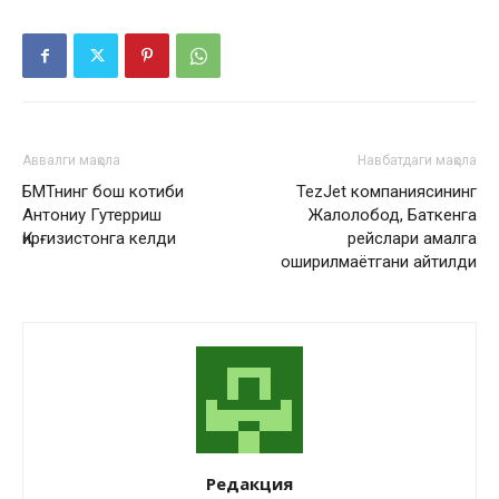
Аввалги мақола
Навбатдаги мақола
БМТнинг бош котиби
TezJet компаниясининг
Антониу Гутерриш
Жалолобод, Баткенга
Қирғизистонга келди
рейслари амалга
оширилмаётгани айтилди
Редакция