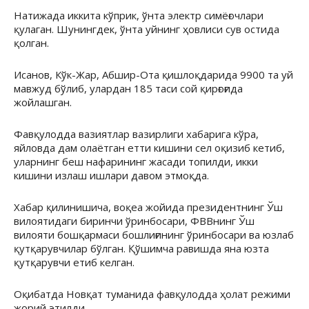
Натижада иккита кўприк, ўнта электр симёғочлари
қулаган. Шунингдек, ўнта уйнинг ҳовлиси сув остида
қолган.
Исанов, Кўк-Жар, Абшир-Ота қишлоқдарида 9900 та уй
мавжуд бўлиб, улардан 185 таси сой қирғоғида
жойлашган.
Фавқулодда вазиятлар вазирлиги хабарига кўра,
яйловда дам олаётган етти кишини сел оқизиб кетиб,
уларнинг беш нафарининг жасади топилди, икки
кишини излаш ишлари давом этмоқда.
Хабар қилинишича, воқеа жойида президентнинг Ўш
вилоятидаги биринчи ўринбосари, ФВВнинг Ўш
вилояти бошқармаси бошлиғининг ўринбосари ва юзлаб
қутқарувчилар бўлган. Қўшимча равишда яна юзта
қутқарувчи етиб келган.
Оқибатда Новқат туманида фавқулодда ҳолат режими
жорий этилди.