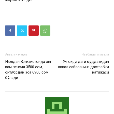
Аввалги мақола
Навбатдаги мақола
Июлдан Қирғизистонда энг
Уч округдаги муддатидан
кам пенсия 3500 сом,
аввал сайловнинг дастлабки
октябрдан эса 6900 сом
натижаси
бўлади