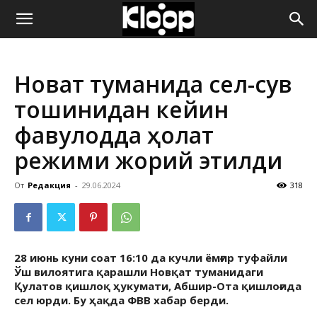
ҚИРҒИЗИСТОН
Новқат туманида сел-сув
ЯНГИЛИКЛАРИ
тошқинидан кейин
фавқулодда ҳолат
режими жорий этилди
От
Редакция
-
29.06.2024
318
28 июнь куни соат 16:10 да кучли ёмғир туфайли
Ўш вилоятига қарашли Новқат туманидаги
Қулатов қишлоқ ҳукумати, Абшир-Ота қишлоғида
сел юрди. Бу ҳақда ФВВ хабар берди.