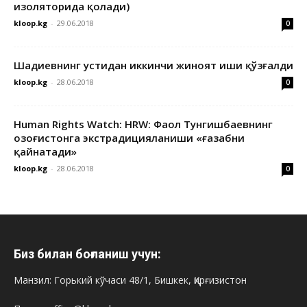
изоляторида қолади)
kloop.kg
-
29.06.2018
0
Шадиевнинг устидан иккинчи жиноят иши қўзғалди
kloop.kg
-
28.06.2018
0
Human Rights Watch: HRW: Фаол Тунгишбаевнинг
Қозоғистонга экстрадицияланиши «ғазабни
қайнатади»
kloop.kg
-
28.06.2018
0
Биз билан боғланиш учун:
Манзил: Горький кўчаси 48/1, Бишкек, Қирғизистон