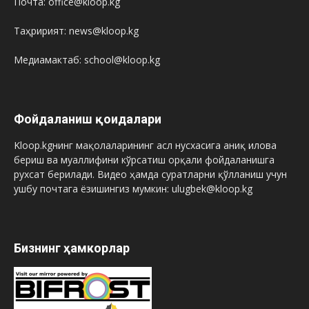
Почта: office@kloop.kg
Таҳририят: news@kloop.kg
Медиамактаб: school@kloop.kg
Фойдаланиш қоидалари
Kloop.kgнинг мақолаларининг асл нусхасига аниқ илова
бериш ва муаллифини кўрсатиш орқали фойдаланишга
рухсат берилади. Видео ҳамда суратларни қўлланиш учун
ушбу почтага ёзишингиз мумкин: ulugbek@kloop.kg
Бизнинг ҳамкорлар