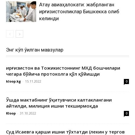
Ақтау авиаҳалокати: жабрланган
қирғизистонликлар Бишкекка олиб
келинди
Энг кўп ўқилган мавзулар
Қирғизистон ва Тожикистоннинг МХДҚ бошчилари
чегара бўйича протоколга қўл қўйишди
kloop.kg
-
15.11.2022
0
Ўшда мактабнинг ўқитувчиси калтаклангани
айтилди, милиция ишни текширмоқда
Kloop
-
31.10.2022
0
Суд Исаевга қарши ишни тўхтатди (лекин у тергов