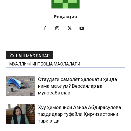
Редакция
ЎХШАШ МАҚОЛАЛАР
МУАЛЛИФНИНГ БОШҚА МАҚОЛАЛАРИ
Оқтаудаги самолёт ҳалокати ҳақида
нима маълум? Версиялар ва
муносабатлар
Ҳуқуқ ҳимоячиси Азиза Абдирасулова
таҳдидлар туфайли Қирғизистонни
тарк этди