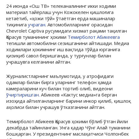
24 июнда «Ош ТВ» телеканалининг икки ходими
материал тайёрлаш учун Кожокелен қишлоғига
кетаётиб, «ҳожи тўй» ўтаётган ерда машиналар
тиқинига
учраган
. Автомобилларнинг орасидан
Chevrolet Captiva русумидаги хизмат рақами тақилган
Қорасув туманининг ҳокими
Темирболот Абикеевга
тегишли автомобилни сезишганини айтишади. Медиа
ходимлари ҳокимнинг иш вақтида тўйда юрганига
қизиқиб савол беришганда, у турғунлар билан
учрашувга келганини айтган.
Журналистларнинг маълумотида, у атрофидаги
одамлар билан бирга уларнинг телефон ҳамда
камераларини куч билан тортиб олиб, видеони
ўчиртиришган.
Абикеев «Кактус медиа»га берган
изоҳида айтилганларнинг барини инкор қилиб, қишлоқ
аҳолиси билан учрашув ўтказганини айтган.
Темирболот Абикеев Қорасув ҳокими бўлиб ўтган йили
декабрда тайинланган. Унга қадар Чўнг Алай туманини
бошқарган. У президентнинг маслаҳатчиси Чолпонбек