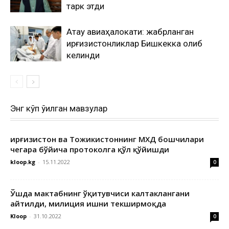
тарк этди
Ақтау авиаҳалокати: жабрланган
қирғизистонликлар Бишкекка олиб
келинди
Энг кўп ўқилган мавзулар
Қирғизистон ва Тожикистоннинг МХДҚ бошчилари
чегара бўйича протоколга қўл қўйишди
kloop.kg
-
15.11.2022
0
Ўшда мактабнинг ўқитувчиси калтаклангани
айтилди, милиция ишни текширмоқда
Kloop
-
31.10.2022
0