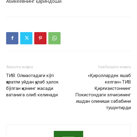
Абикеевнинг қариндоши.
Аввалги мақола
Навбатдаги мақола
ТИВ: Олмаотадаги кўп
«Қироллардек яшаб
қаватли уйдан қулаб ҳалок
келган».ТИВ
бўлган қизнинг жасади
Қирғизистоннинг
ватанига олиб келинади
Покистондаги элчисининг
ишдан олиниши сабабини
тушунтирди