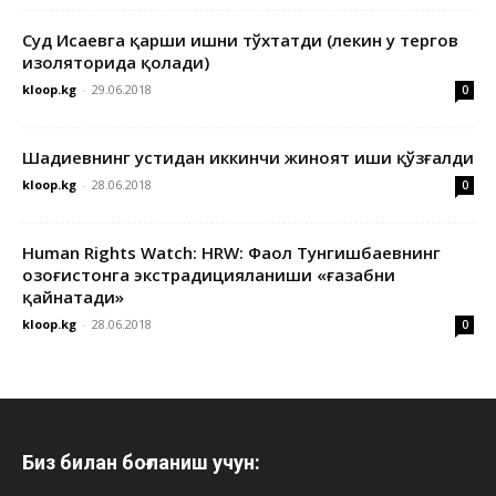
Суд Исаевга қарши ишни тўхтатди (лекин у тергов
изоляторида қолади)
kloop.kg
-
29.06.2018
0
Шадиевнинг устидан иккинчи жиноят иши қўзғалди
kloop.kg
-
28.06.2018
0
Human Rights Watch: HRW: Фаол Тунгишбаевнинг
Қозоғистонга экстрадицияланиши «ғазабни
қайнатади»
kloop.kg
-
28.06.2018
0
Биз билан боғланиш учун: