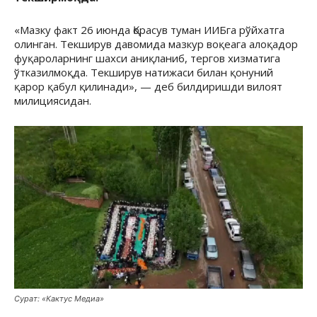
«Мазку факт 26 июнда Қорасув туман ИИБга рўйхатга
олинган. Текширув давомида мазкур воқеага алоқадор
фуқароларнинг шахси аниқланиб, тергов хизматига
ўтказилмоқда. Текширув натижаси билан қонуний
қарор қабул қилинади», — деб билдиришди вилоят
милициясидан.
Сурат: «Кактус Медиа»