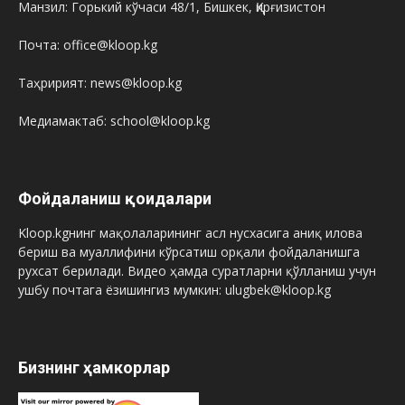
Манзил: Горький кўчаси 48/1, Бишкек, Қирғизистон
Почта: office@kloop.kg
Таҳририят: news@kloop.kg
Медиамактаб: school@kloop.kg
Фойдаланиш қоидалари
Kloop.kgнинг мақолаларининг асл нусхасига аниқ илова
бериш ва муаллифини кўрсатиш орқали фойдаланишга
рухсат берилади. Видео ҳамда суратларни қўлланиш учун
ушбу почтага ёзишингиз мумкин: ulugbek@kloop.kg
Бизнинг ҳамкорлар