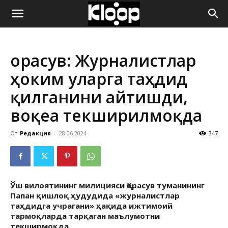
ҚИРҒИЗИСТОН
Қорасув: Журналистлар
ЯНГИЛИКЛАРИ
ҳоким уларга таҳдид
қилганини айтишди,
воқеа текширилмоқда
От
Редакция
-
28.06.2024
347
Ўш вилоятининг милицияси Қорасув туманининг
Папан қишлоқ ҳудудида «журналистлар
таҳдидга учрагани» ҳақида ижтимоий
тармоқларда тарқаган маълумотни
текширмоқда.