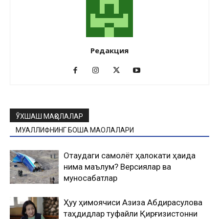
Редакция
ЎХШАШ МАҚОЛАЛАР
МУАЛЛИФНИНГ БОШҚА МАҚОЛАЛАРИ
Оқтаудаги самолёт ҳалокати ҳақида
нима маълум? Версиялар ва
муносабатлар
Ҳуқуқ ҳимоячиси Азиза Абдирасулова
таҳдидлар туфайли Қирғизистонни