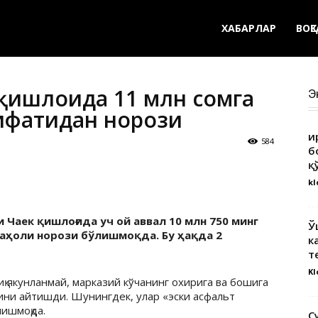
ХАБАРЛАР
ВОҚ
қишлоғида 11 млн сомга
Э
ифатидан норози
Қ
584
б
қ
kl
 Чаек қишлоғида уч ой аввал 10 млн 750 минг
Ў
 аҳоли норози бўлишмоқда. Бу ҳақда 2
к
т
Kl
иқ якунланмай, марказий кўчанинг охирига ва бошига
анини айтишди. Шунингдек, улар «эски асфальт
лишмоқда.
С