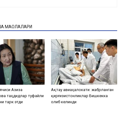
ҚА МАҚОЛАЛАРИ
ячиси Азиза
Ақтау авиаҳалокати: жабрланган
ова таҳдидлар туфайли
қирғизистонликлар Бишкекка
ни тарк этди
олиб келинди