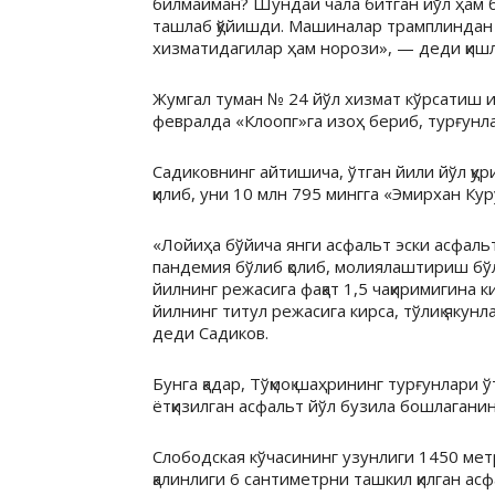
билмайман? Шундай чала битган йўл ҳам 
ташлаб қўйишди. Машиналар трамплиндан ў
хизматидагилар ҳам норози», — деди қишл
Жумгал туман № 24 йўл хизмат кўрсатиш 
февралда «Клоопг»га изоҳ бериб, турғунл
Садиковнинг айтишича, ўтган йили йўл қу
қилиб, уни 10 млн 795 мингга «Эмирхан Ку
«Лойиҳа бўйича янги асфальт эски асфаль
пандемия бўлиб қолиб, молиялаштириш бўл
йилнинг режасига фақат 1,5 чақиримигина ки
йилнинг титул режасига кирса, тўлиқ якунл
деди Садиков.
Бунга қадар, Тўқмоқ шаҳрининг турғунлари
ётқизилган асфальт йўл бузила бошлаганин
Слободская кўчасининг узунлиги 1450 метр
қалинлиги 6 сантиметрни ташкил қилган асф