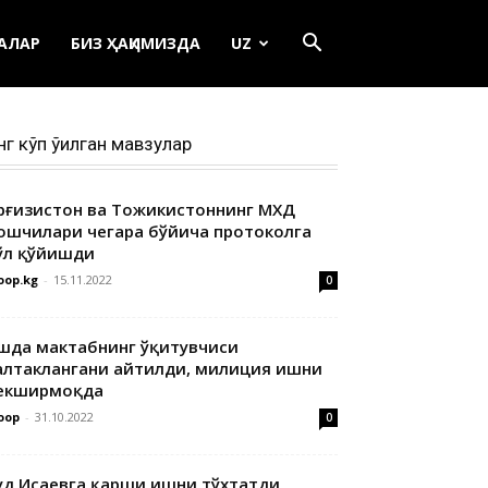
ЕАЛАР
БИЗ ҲАҚИМИЗДА
UZ
нг кўп ўқилган мавзулар
ирғизистон ва Тожикистоннинг МХДҚ
ошчилари чегара бўйича протоколга
ўл қўйишди
oop.kg
-
15.11.2022
0
шда мактабнинг ўқитувчиси
алтаклангани айтилди, милиция ишни
екширмоқда
oop
-
31.10.2022
0
уд Исаевга қарши ишни тўхтатди