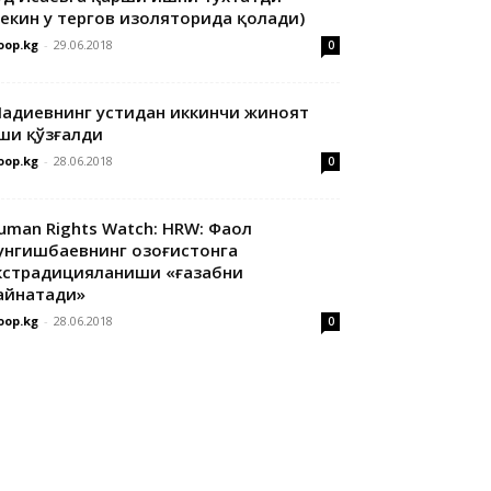
лекин у тергов изоляторида қолади)
oop.kg
-
29.06.2018
0
адиевнинг устидан иккинчи жиноят
ши қўзғалди
oop.kg
-
28.06.2018
0
uman Rights Watch: HRW: Фаол
унгишбаевнинг Қозоғистонга
кстрадицияланиши «ғазабни
айнатади»
oop.kg
-
28.06.2018
0