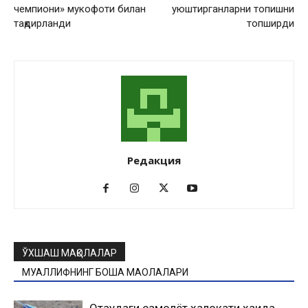
чемпиони» мукофоти билан
уюштирганларни топишни
тақдирланди
топширди
Редакция
ЎХШАШ МАҚОЛАЛАР
МУАЛЛИФНИНГ БОШҚА МАҚОЛАЛАРИ