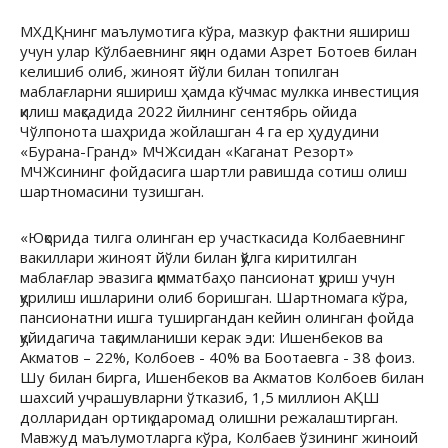
МХДҚнинг маълумотига кўра, мазкур фактни яшириш
учун улар Кўлбаевнинг яқин одами Азрет Ботоев билан
келишиб олиб, жиноят йўли билан топилган
маблағларни яшириш ҳамда кўчмас мулкка инвестиция
қилиш мақсадида 2022 йилнинг сентябрь ойида
Чўлпонота шаҳрида жойлашган 4 га ер ҳудудини
«Бурана-Гранд» МЧЖсидан «Каганат Резорт»
МЧЖсининг фойдасига шартли равишда сотиш олиш
шартномасини тузишган.
«Юқорида тилга олинган ер участкасида Колбаевнинг
вакиллари жиноят йўли билан қўлга киритилган
маблағлар эвазига қимматбаҳо пансионат қуриш учун
қурилиш ишларини олиб боришган. Шартномага кўра,
пансионатни ишга туширгандан кейин олинган фойда
қуйидагича тақсимланиши керак эди: Ишенбеков ва
Акматов – 22%, Колбоев - 40% ва Боотаевга - 38 фоиз.
Шу билан бирга, Ишенбеков ва Акматов Колбоев билан
шахсий учрашувларни ўтказиб, 1,5 миллион АҚШ
долларидан ортиқ даромад олишни режалаштирган.
Мавжуд маълумотларга кўра, Колбаев ўзининг жиноий