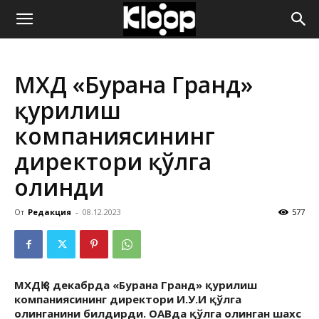
ҚИРҒИЗИСТОН
МХДҚ «Бурана Гранд»
ЯНГИЛИКЛАРИ
қурилиш
компаниясининг
директори қўлга
олинди
От
Редакция
-
08.12.2023
577
МХДҚ 8 декабрда «Бурана Гранд» қурилиш
компаниясининг директори И.У.И қўлга
олинганини билдирди. ОАВда қўлга олинган шахс