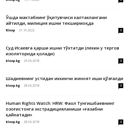
Ўшда мактабнинг ўқитувчиси калтаклангани
айтилди, милиция ишни текширмоқда
Kloop
-
31.10.2022
0
Суд Исаевга қарши ишни тўхтатди (лекин у тергов
изоляторида қолади)
kloop.kg
-
29.06.2018
0
Шадиевнинг устидан иккинчи жиноят иши қўзғалди
kloop.kg
-
28.06.2018
0
Human Rights Watch: HRW: Фаол Тунгишбаевнинг
Қозоғистонга экстрадицияланиши «ғазабни
қайнатади»
kloop.kg
-
28.06.2018
0