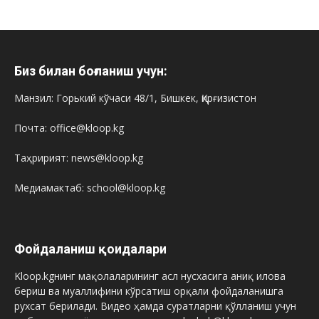
Биз билан боғланиш учун:
Манзил: Горький кўчаси 48/1, Бишкек, Қирғизистон
Почта: office@kloop.kg
Таҳририят: news@kloop.kg
Медиамактаб: school@kloop.kg
Фойдаланиш қоидалари
Kloop.kgнинг мақолаларининг асл нусхасига аниқ илова
бериш ва муаллифини кўрсатиш орқали фойдаланишга
рухсат берилади. Видео ҳамда суратларни қўлланиш учун