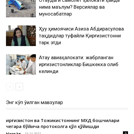
Оқтаудаги самолёт ҳалокати ҳақида
нима маълум? Версиялар ва
муносабатлар
Ҳуқуқ ҳимоячиси Азиза Абдирасулова
таҳдидлар туфайли Қирғизистонни
тарк этди
Ақтау авиаҳалокати: жабрланган
қирғизистонликлар Бишкекка олиб
келинди
Энг кўп ўқилган мавзулар
Қирғизистон ва Тожикистоннинг МХДҚ бошчилари
чегара бўйича протоколга қўл қўйишди
kloop.kg
-
15.11.2022
0