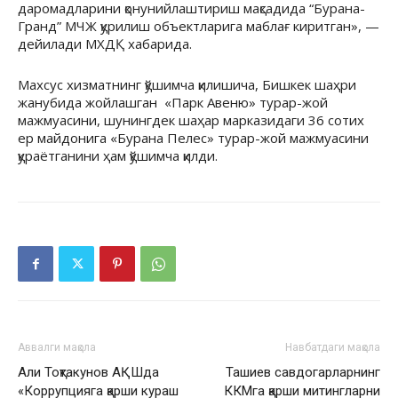
даромадларини қонунийлаштириш мақсадида “Бурана-
Гранд” МЧЖ қурилиш объектларига маблағ киритган», —
дейилади МХДҚ хабарида.
Махсус хизматнинг қўшимча қилишича, Бишкек шаҳри
жанубида жойлашган «Парк Авеню» турар-жой
мажмуасини, шунингдек шаҳар марказидаги 36 сотих
ер майдонига «Бурана Пелес» турар-жой мажмуасини
қураётганини ҳам қўшимча қилди.
Аввалги мақола
Навбатдаги мақола
Али Тоқтакунов АҚШда
Ташиев савдогарларнинг
«Коррупцияга қарши кураш
ККМга қарши митингларни