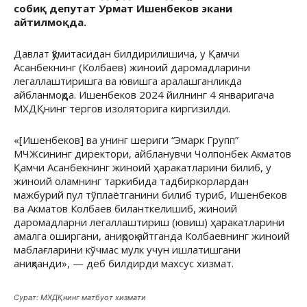
собиқ депутат Урмат Ишенбеков экани
айтилмоқда.
Давлат қўмитасидан билдирилишича, у Қамчи
Асанбекнинг (Колбаев) жиноий даромадларини
легаллаштиришга ва ювишга аралашганликда
айбланмоқда. Ишенбеков 2024 йилнинг 4 январигача
МХДҚнинг тергов изоляторига киргизилди.
«[Ишенбеков] ва унинг шериги “Эмарк Групп”
МЧЖсининг директори, айбланувчи Чолпонбек Акматов
Қамчи Асанбекнинг жиноий ҳаракатларини билиб, у
жиноий оламнинг таркибида тадбиркорлардан
мажбурий пул тўплаётганини билиб туриб, Ишенбеков
ва Акматов Колбаев биланткелишиб, жиноий
даромадларни легаллаштириш (ювиш) ҳаракатларини
амалга оширгани, аниқроқ айтганда Колбаевнинг жиноий
маблағларини кўчмас мулк учун ишлатишгани
аниқланди», — деб билдирди махсус хизмат.
Сурат: МХДҚнинг матбуот хизмати