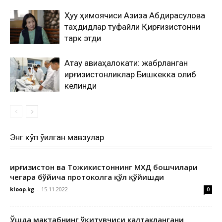
Ҳуқуқ ҳимоячиси Азиза Абдирасулова
таҳдидлар туфайли Қирғизистонни
тарк этди
Ақтау авиаҳалокати: жабрланган
қирғизистонликлар Бишкекка олиб
келинди
Энг кўп ўқилган мавзулар
Қирғизистон ва Тожикистоннинг МХДҚ бошчилари
чегара бўйича протоколга қўл қўйишди
kloop.kg
-
15.11.2022
0
Ўшда мактабнинг ўқитувчиси калтаклангани