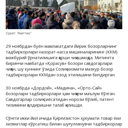
Сурат: “Азаттиқ”
29 ноябрдан буён мамлакатдаги йирик бозорларнинг
тадбиркорлари назорат-касса машиналарининг (ККМ)
мажбурий ўрнатилишига қарши чиқишмоқда. Митингга
биринчи навбатда
«Қорасув»
бозори савдогарлари
чиққан, шу куннинг ўзида Солиқ хизмати мазкур бозор
тадбиркорлари ККМдан озод этилишини билдирган.
30 ноябрда
«Дордой», «Мадина», «Орто-Сай»
бозорлари тадбиркорлари ҳам чиққани маълум бўлган.
Савдогарлар солиқ сиёсатидан норози бўлиб, патент
тизимини қолдиришни талаб қилишди.
Сўнгги икки йил ичида Қирғизистон ҳукумати товар ёки
хизматлар кўрсатиш билан шуғулланувчи тадбиркорлар