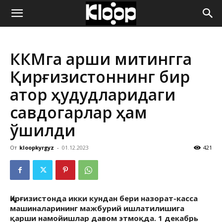
ҚИРҒИЗИСТОН
ККМга қарши митингга
ЯНГИЛИКЛАРИ
Қирғизистоннинг бир
қатор ҳудудларидаги
савдогарлар ҳам
қўшилди
От
kloopkyrgyz
-
01.12.2023
421
Қирғизистонда икки кундан бери назорат-касса
машиналарининг мажбурий ишлатилишига
қарши намойишлар давом этмоқда. 1 декабрь