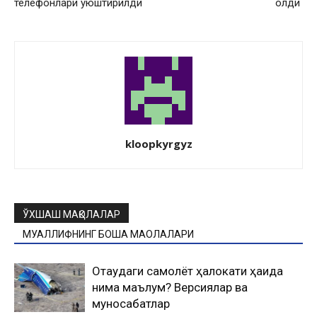
телефонлари уюштирилди
олди
kloopkyrgyz
ЎХШАШ МАҚОЛАЛАР
МУАЛЛИФНИНГ БОШҚА МАҚОЛАЛАРИ
Оқтаудаги самолёт ҳалокати ҳақида
нима маълум? Версиялар ва
муносабатлар