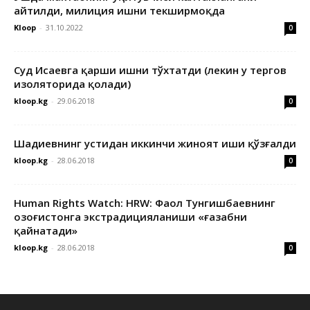
айтилди, милиция ишни текширмоқда
Kloop
-
31.10.2022
0
Суд Исаевга қарши ишни тўхтатди (лекин у тергов
изоляторида қолади)
kloop.kg
-
29.06.2018
0
Шадиевнинг устидан иккинчи жиноят иши қўзғалди
kloop.kg
-
28.06.2018
0
Human Rights Watch: HRW: Фаол Тунгишбаевнинг
Қозоғистонга экстрадицияланиши «ғазабни
қайнатади»
kloop.kg
-
28.06.2018
0