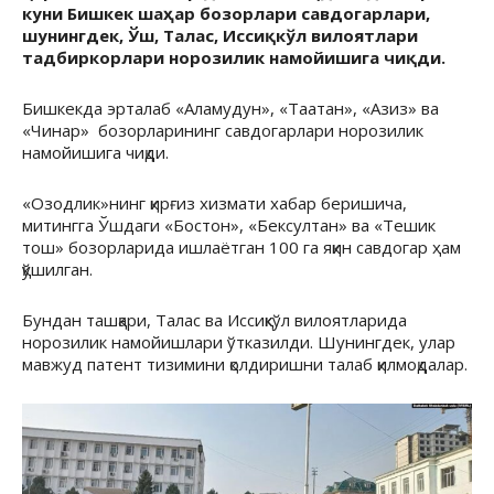
куни Бишкек шаҳар бозорлари савдогарлари,
шунингдек, Ўш, Талас, Иссиқкўл вилоятлари
тадбиркорлари норозилик намойишига чиқди.
Бишкекда эрталаб
«Аламудун», «Таатан», «Азиз» ва
«Чинар»
бозорларининг савдогарлари норозилик
намойишига чиқди.
«
Озодлик
»
нинг қирғиз хизмати хабар беришича,
митингга Ўшдаги
«Бостон», «Бексултан»
ва
«
Тешик
тош
»
бозорларида ишлаётган 100 га яқин савдогар ҳам
қўшилган.
Бундан ташқари, Талас ва Иссиқкўл вилоятларида
норозилик намойишлари ўтказилди. Шунингдек, улар
мавжуд патент тизимини қолдиришни талаб қилмоқдалар.