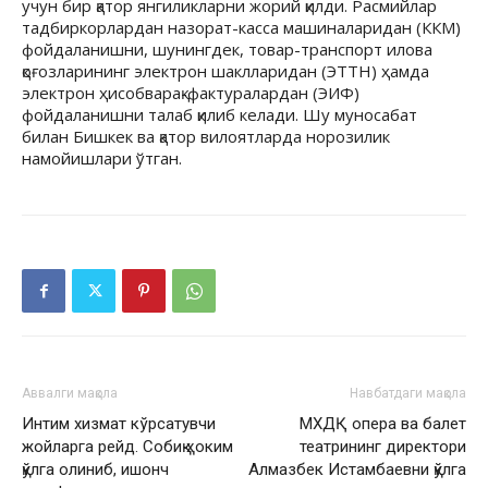
учун бир қатор янгиликларни жорий қилди. Расмийлар
тадбиркорлардан назорат-касса машиналаридан (ККМ)
фойдаланишни, шунингдек,
товар-транспорт илова
қоғозларининг электрон шаклларидан (ЭТТН) ҳамда
электрон ҳисобварақ-фактуралардан (ЭИФ)
фойдаланишни талаб қилиб келади. Шу муносабат
билан Бишкек ва қатор вилоятларда норозилик
намойишлари ўтган.
Аввалги мақола
Навбатдаги мақола
Интим хизмат кўрсатувчи
МХДҚ опера ва балет
жойларга рейд. Собиқ ҳоким
театрининг директори
қўлга олиниб, ишонч
Алмазбек Истамбаевни қўлга