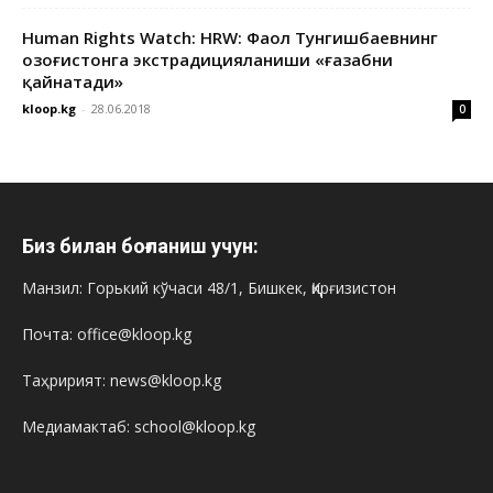
Human Rights Watch: HRW: Фаол Тунгишбаевнинг
Қозоғистонга экстрадицияланиши «ғазабни
қайнатади»
kloop.kg
-
28.06.2018
0
Биз билан боғланиш учун:
Манзил: Горький кўчаси 48/1, Бишкек, Қирғизистон
Почта: office@kloop.kg
Таҳририят: news@kloop.kg
Медиамактаб: school@kloop.kg