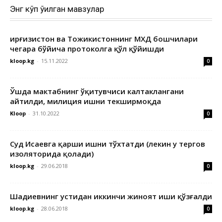
Энг кўп ўқилган мавзулар
Қирғизистон ва Тожикистоннинг МХДҚ бошчилари
чегара бўйича протоколга қўл қўйишди
kloop.kg
-
15.11.2022
0
Ўшда мактабнинг ўқитувчиси калтаклангани
айтилди, милиция ишни текширмоқда
Kloop
-
31.10.2022
0
Суд Исаевга қарши ишни тўхтатди (лекин у тергов
изоляторида қолади)
kloop.kg
-
29.06.2018
0
Шадиевнинг устидан иккинчи жиноят иши қўзғалди
kloop.kg
-
28.06.2018
0