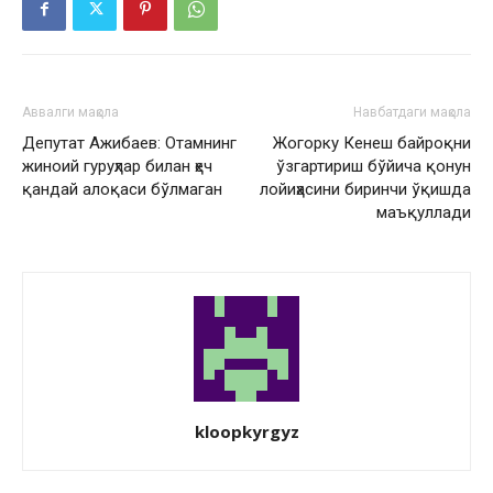
Аввалги мақола
Навбатдаги мақола
Депутат Ажибаев: Отамнинг
Жогорку Кенеш байроқни
жиноий гуруҳлар билан ҳеч
ўзгартириш бўйича қонун
қандай алоқаси бўлмаган
лойиҳасини биринчи ўқишда
маъқуллади
kloopkyrgyz