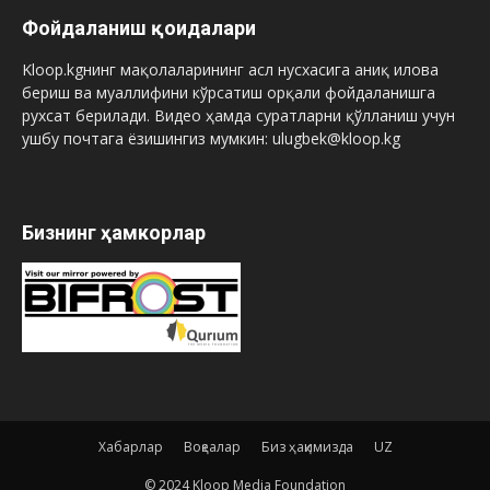
Фойдаланиш қоидалари
Kloop.kgнинг мақолаларининг асл нусхасига аниқ илова
бериш ва муаллифини кўрсатиш орқали фойдаланишга
рухсат берилади. Видео ҳамда суратларни қўлланиш учун
ушбу почтага ёзишингиз мумкин: ulugbek@kloop.kg
Бизнинг ҳамкорлар
Хабарлар
Воқеалар
Биз ҳақимизда
UZ
© 2024 Kloop Media Foundation