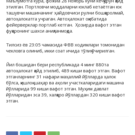
Маълумотга кўра, фожиа 28 ноябрь куни кечқурун қайд
этилган. Портловчи моддаларни юклаб кетаётган юк
ташувчи машинанинг ҳайдовчиси рулни бошқаролмай,
автоҳалокатга учраган. Автоҳалокат оқибатида
фейерверклар портлаб кетган. Ҳозирда вафот этган
фуқаронинг шахси аниқланмоқда.
Тилсиз ёв 23:05 чамасида ФВВ ходимлари томонидан
чекловга олиниб, икки соат ичида тўлиқ ўчирилган.
Йил бошидан бери республикада 4 минг 880та
автоҳалокат қайд этилиб, 489 киши вафот этган. Вафот
этганларнинг 31 нафари маҳаллий йўлларда ҳалок
бўлса, қишлоқ-шаҳар ва аҳоли участкаларидаги машина
йўлларида 99 киши вафот этган. Муҳим давлат
йўлларидан эса 39, халқаро йўллардан 320 киши вафот
этган.