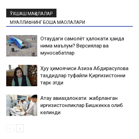
ЎХШАШ МАҚОЛАЛАР
МУАЛЛИФНИНГ БОШҚА МАҚОЛАЛАРИ
Оқтаудаги самолёт ҳалокати ҳақида
нима маълум? Версиялар ва
муносабатлар
Ҳуқуқ ҳимоячиси Азиза Абдирасулова
таҳдидлар туфайли Қирғизистонни
тарк этди
Ақтау авиаҳалокати: жабрланган
қирғизистонликлар Бишкекка олиб
келинди