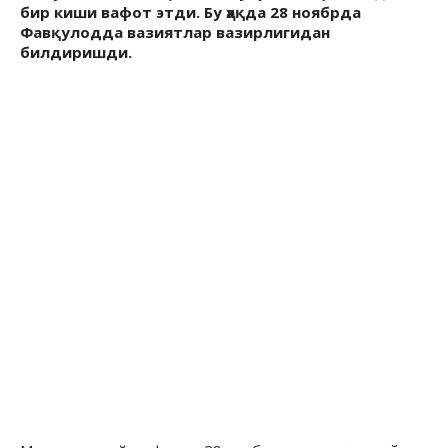
бир киши вафот этди. Бу ҳақда 28 ноябрда
Фавқулодда вазиятлар вазирлигидан
билдиришди.