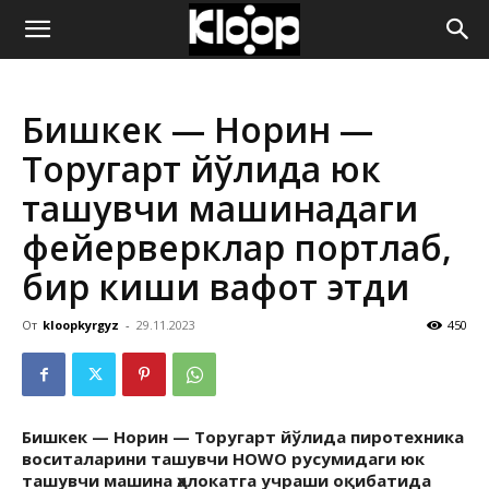
ҚИРҒИЗИСТОН
Бишкек — Норин —
ЯНГИЛИКЛАРИ
Торугарт йўлида юк
ташувчи машинадаги
фейерверклар портлаб,
бир киши вафот этди
От
kloopkyrgyz
-
29.11.2023
450
Бишкек — Норин — Торугарт йўлида пиротехника
воситаларини ташувчи HOWO русумидаги юк
ташувчи машина ҳалокатга учраши оқибатида