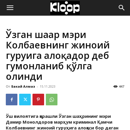
ҚИРҒИЗИСТОН
Ўзган шаҳар мэри
ЯНГИЛИКЛАРИ
Колбаевнинг жиноий
гуруҳига алоқадор деб
гумонланиб қўлга
олинди
От
Бакай Алмаз
-
15.11.2023
447
Ўш вилоятига қарашли Ўзган шаҳрининг мэри
Дамир Монолдоров марҳум криминал Қамчи
Колбаевнинг жиноий гуруҳига алоқаси бор деган