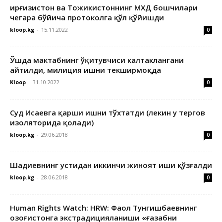
Қирғизистон ва Тожикистоннинг МХДҚ бошчилари
чегара бўйича протоколга қўл қўйишди
kloop.kg
-
15.11.2022
0
Ўшда мактабнинг ўқитувчиси калтаклангани
айтилди, милиция ишни текширмоқда
Kloop
-
31.10.2022
0
Суд Исаевга қарши ишни тўхтатди (лекин у тергов
изоляторида қолади)
kloop.kg
-
29.06.2018
0
Шадиевнинг устидан иккинчи жиноят иши қўзғалди
kloop.kg
-
28.06.2018
0
Human Rights Watch: HRW: Фаол Тунгишбаевнинг
Қозоғистонга экстрадицияланиши «ғазабни