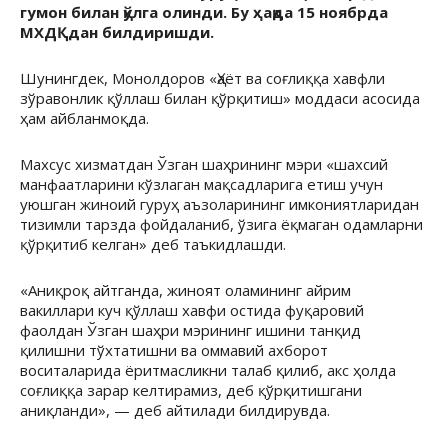
гумон билан қўлга олинди. Бу ҳақда 15 ноябрда
МХДҚдан билдиришди.
Шунингдек, Монолдоров «Ҳаёт ва соғлиққа хавфли
зўравонлик қўллаш билан қўрқитиш» моддаси асосида
ҳам айбланмоқда.
Махсус хизматдан Ўзган шаҳрининг мэри «шахсий
манфаатларини кўзлаган мақсадларига етиш учун
уюшган жиноий гуруҳ аъзоларининг имкониятларидан
тизимли тарзда фойдаланиб, ўзига ёқмаган одамларни
қўрқитиб келган» деб таъкидлашди.
«Аниқроқ айтганда, жиноят оламининг айрим
вакиллари куч қўллаш хавфи остида фуқаровий
фаолдан Ўзган шаҳри мэрининг ишини танқид
қилишни тўхтатишни ва оммавий ахборот
воситаларида ёритмасликни талаб қилиб, акс ҳолда
соғлиққа зарар келтирамиз, деб қўрқитишгани
аниқланди», — деб айтилади билдирувда.