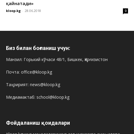
қайнатади»
kloop.kg
-
28.06.2018
0
Биз билан боғланиш учун:
Манзил: Горький кўчаси 48/1, Бишкек, Қирғизистон
Почта: office@kloop.kg
Таҳририят: news@kloop.kg
Медиамактаб: school@kloop.kg
Фойдаланиш қоидалари