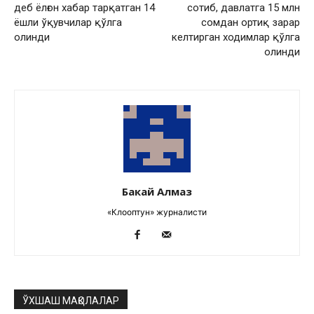
деб ёлғон хабар тарқатган 14
сотиб, давлатга 15 млн
ёшли ўқувчилар қўлга
сомдан ортиқ зарар
олинди
келтирган ходимлар қўлга
олинди
Бакай Алмаз
«Клооптун» журналисти
ЎХШАШ МАҚОЛАЛАР