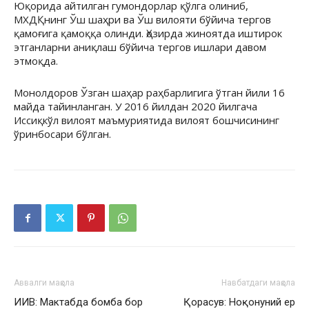
Юқорида айтилган гумондорлар қўлга олиниб,
МХДҚнинг Ўш шаҳри ва Ўш вилояти бўйича тергов
қамоғига қамоққа олинди. Ҳозирда жиноятда иштирок
этганларни аниқлаш бўйича тергов ишлари давом
этмоқда.
Монолдоров Ўзган шаҳар раҳбарлигига ўтган йили 16
майда тайинланган. У 2016 йилдан 2020 йилгача
Иссиқкўл вилоят маъмуриятида вилоят бошчисининг
ўринбосари бўлган.
Аввалги мақола
Навбатдаги мақола
ИИВ: Мактабда бомба бор
Қорасув: Ноқонуний ер