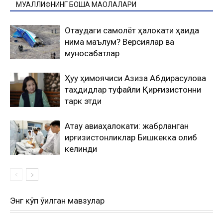
МУАЛЛИФНИНГ БОШҚА МАҚОЛАЛАРИ
Оқтаудаги самолёт ҳалокати ҳақида
нима маълум? Версиялар ва
муносабатлар
Ҳуқуқ ҳимоячиси Азиза Абдирасулова
таҳдидлар туфайли Қирғизистонни
тарк этди
Ақтау авиаҳалокати: жабрланган
қирғизистонликлар Бишкекка олиб
келинди
Энг кўп ўқилган мавзулар