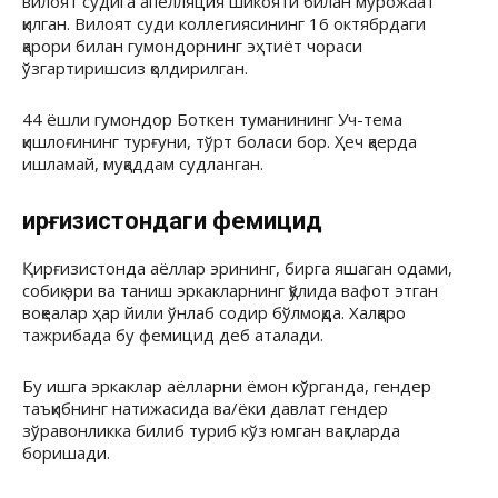
вилоят судига апелляция шикояти билан мурожаат
қилган. Вилоят суди коллегиясининг 16 октябрдаги
қарори билан гумондорнинг эҳтиёт чораси
ўзгартиришсиз қолдирилган.
44 ёшли гумондор Боткен туманининг Уч-тема
қишлоғининг турғуни, тўрт боласи бор. Ҳеч қаерда
ишламай, муқаддам судланган.
Қирғизистондаги фемицид
Қирғизистонда аёллар эрининг, бирга яшаган одами,
собиқ эри ва таниш эркакларнинг қўлида вафот этган
воқеалар ҳар йили ўнлаб содир бўлмоқда. Халқаро
тажрибада бу фемицид деб аталади.
Бу ишга эркаклар аёлларни ёмон кўрганда, гендер
таъқибнинг натижасида ва/ёки давлат гендер
зўравонликка билиб туриб кўз юмган вақтларда
боришади.