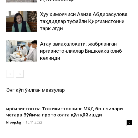
Ҳуқуқ ҳимоячиси Азиза Абдирасулова
таҳдидлар туфайли Қирғизистонни
тарк этди
Ақтау авиаҳалокати: жабрланган
қирғизистонликлар Бишкекка олиб
келинди
Энг кўп ўқилган мавзулар
Қирғизистон ва Тожикистоннинг МХДҚ бошчилари
чегара бўйича протоколга қўл қўйишди
kloop.kg
-
15.11.2022
0