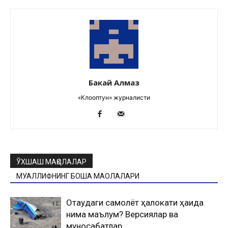
Бакай Алмаз
«Клооптун» журналисти
ЎХШАШ МАҚОЛАЛАР
МУАЛЛИФНИНГ БОШҚА МАҚОЛАЛАРИ
Оқтаудаги самолёт ҳалокати ҳақида
нима маълум? Версиялар ва
муносабатлар