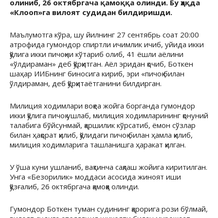
олиниб, 26 октябргача қамоққа олинди. Бу ҳақда
«Клооп»га вилоят судидан билдиришди.
Маълумотга кўра, шу йилнинг 27 сентябрь соат 20:00
атрофида гумондор спиртли ичимлик ичиб, уйида икки
қўлига икки пичоқни кўтариб олиб, 41 ёшли аёлини
«ўлдираман» деб қўрқитган. Аёл эридан қочиб, Боткен
шаҳар ИИБнинг биносига кириб, эри «пичоқ билан
ўлдираман, деб қўрқитаётганини билдирган.
Милиция ходимлари воқеа жойга борганда гумондор
икки қўлига пичоқ ушлаб, милиция ходимларининг қонуний
талабига бўйсунмай, қаршилик кўрсатиб, ёмон сўзлар
билан ҳақорат қилиб, қўлидаги пичоқ билан ҳамла қилиб,
милиция ходимларига ташланишга ҳаракат қилган.
У ўша куни ушланиб, вақтинча сақлаш жойига киритилган.
Унга «Безорилик» моддаси асосида жиноят иши
қўзғалиб, 26 октябргача қамоққа олинди.
Гумондор Боткен туман судининг қарорига рози бўлмай,