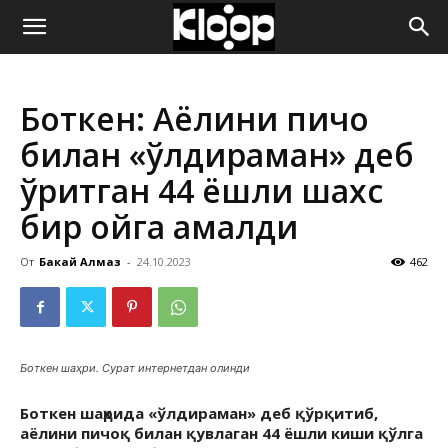
ҚИРҒИЗИСТОН
Боткен: Аёлини пичоқ
ЯНГИЛИКЛАРИ
билан «ўлдираман» деб
қўрқитган 44 ёшли шахс
бир ойга қамалди
От
Бакай Алмаз
-
24.10.2023
462
Боткен шаҳри. Сурат интернетдан олинди
Боткен шаҳрида «ўлдираман» деб қўрқитиб,
аёлини пичоқ билан қувлаган 44 ёшли киши қўлга