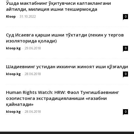
Ўшда мактабнинг ўқитувчиси калтаклангани
айтилди, милиция ишни текширмоқда
Kloop
-
31.10.2022
0
Суд Исаевга қарши ишни тўхтатди (лекин у тергов
изоляторида қолади)
kloop.kg
-
29.06.2018
0
Шадиевнинг устидан иккинчи жиноят иши қўзғалди
kloop.kg
-
28.06.2018
0
Human Rights Watch: HRW: Фаол Тунгишбаевнинг
Қозоғистонга экстрадицияланиши «ғазабни
қайнатади»
kloop.kg
-
28.06.2018
0