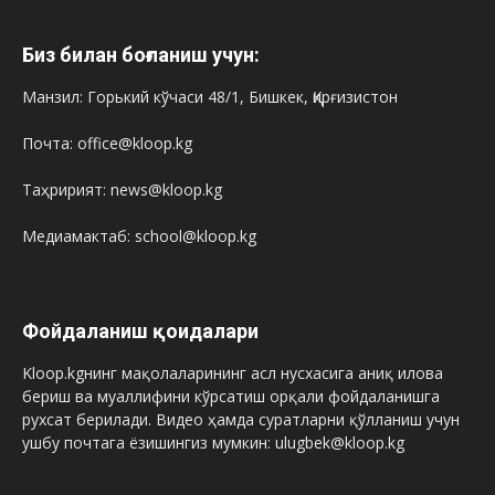
Биз билан боғланиш учун:
Манзил: Горький кўчаси 48/1, Бишкек, Қирғизистон
Почта: office@kloop.kg
Таҳририят: news@kloop.kg
Медиамактаб: school@kloop.kg
Фойдаланиш қоидалари
Kloop.kgнинг мақолаларининг асл нусхасига аниқ илова
бериш ва муаллифини кўрсатиш орқали фойдаланишга
рухсат берилади. Видео ҳамда суратларни қўлланиш учун
ушбу почтага ёзишингиз мумкин: ulugbek@kloop.kg