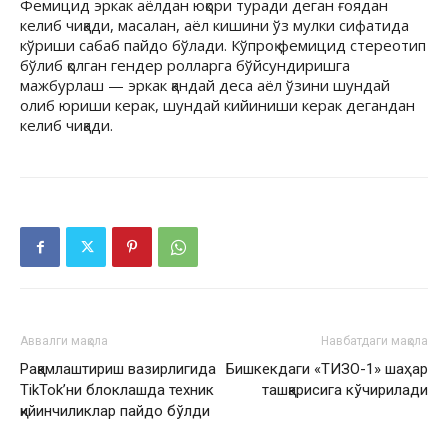
Фемицид эркак аёлдан юқори туради деган ғоядан
келиб чиқади, масалан, аёл кишини ўз мулки сифатида
кўриши сабаб пайдо бўлади. Кўпроқ фемицид стереотип
бўлиб қолган гендер ролларга бўйсундиришга
мажбурлаш — эркак қандай деса аёл ўзини шундай
олиб юриши керак, шундай кийиниши керак дегандан
келиб чиқади.
Аввалги мақола
Навбатдаги мақола
Рақамлаштириш вазирлигида
Бишкекдаги «ТИЗО-1» шаҳар
TikTok’ни блоклашда техник
ташқарисига кўчирилади
қийинчиликлар пайдо бўлди