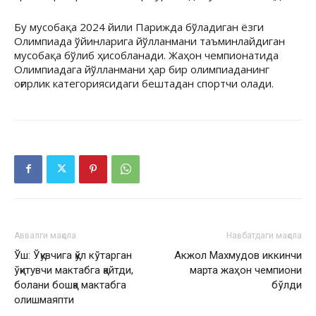
Бу мусобақа 2024 йили Парижда бўладиган ёзги
Олимпиада ўйинларига йўлланмани таъминлайдиган
мусобақа бўлиб ҳисобланади. Жаҳон чемпионатида
Олимпиадага йўлланмани ҳар бир олимпиаданинг
оғирлик категориясидаги бештадан спортчи олади.
Аввалги мақола
Навбатдаги мақола
Ўш: Ўқувчига қўл кўтарган
Акжол Махмудов иккинчи
ўқитувчи мактабга қайтди,
марта жаҳон чемпиони
болани бошқа мактабга
бўлди
олишмаяпти