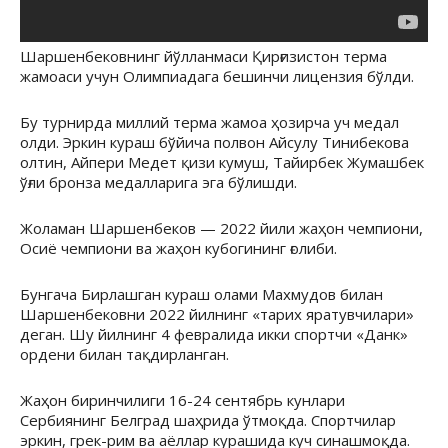
Шаршенбековнинг йўлланмаси Қирғизистон терма
жамоаси учун Олимпиадага бешинчи лицензия бўлди.
Бу турнирда миллий терма жамоа ҳозирча уч медал
олди. Эркин кураш бўйича полвон Айсулу Тинибекова
олтин, Айпери Медет қизи кумуш, Тайирбек Жумашбек
ўғли бронза медалларига эга бўлишди.
Жоламан Шаршенбеков — 2022 йили жаҳон чемпиони,
Осиё чемпиони ва жаҳон кубогининг ғолиби.
Бунгача Бирлашган кураш олами Махмудов билан
Шаршенбековни 2022 йилнинг «тарих яратувчилари»
деган. Шу йилнинг 4 февралида икки спортчи «Данк»
ордени билан тақдирланган.
Жаҳон биринчилиги 16-24 сентябрь кунлари
Сербиянинг Белград шаҳрида ўтмоқда. Спортчилар
эркин, грек-рим ва аёллар курашида куч синашмоқда.