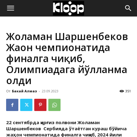
ҚИРҒИЗИСТОН
Жоламан Шаршенбеков
ЯНГИЛИКЛАРИ
Жаҳон чемпионатида
финалга чиқиб,
Олимпиадага йўлланма
олди
От
Бакай Алмаз
-
23.09.2023
351
22 сентябрда қирғиз полвони Жоламан
Шаршенбеков Сербияда ўтаётган кураш бўйича
жаҳон чемпионатида финалга чиқиб, 2024 йили