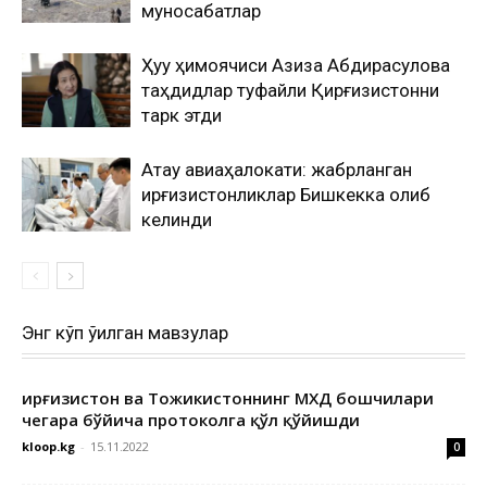
муносабатлар
Ҳуқуқ ҳимоячиси Азиза Абдирасулова
таҳдидлар туфайли Қирғизистонни
тарк этди
Ақтау авиаҳалокати: жабрланган
қирғизистонликлар Бишкекка олиб
келинди
Энг кўп ўқилган мавзулар
Қирғизистон ва Тожикистоннинг МХДҚ бошчилари
чегара бўйича протоколга қўл қўйишди
kloop.kg
-
15.11.2022
0