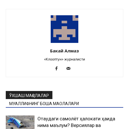
Бакай Алмаз
«Клооптун» журналисти
ЎХШАШ МАҚОЛАЛАР
МУАЛЛИФНИНГ БОШҚА МАҚОЛАЛАРИ
Оқтаудаги самолёт ҳалокати ҳақида
нима маълум? Версиялар ва