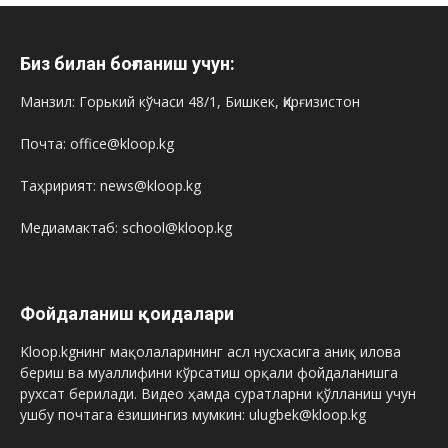
Биз билан боғланиш учун:
Манзил: Горький кўчаси 48/1, Бишкек, Қирғизистон
Почта: office@kloop.kg
Таҳририят: news@kloop.kg
Медиамактаб: school@kloop.kg
Фойдаланиш қоидалари
Kloop.kgнинг мақолаларининг асл нусхасига аниқ илова
бериш ва муаллифини кўрсатиш орқали фойдаланишга
рухсат берилади. Видео ҳамда суратларни қўлланиш учун
ушбу почтага ёзишингиз мумкин: ulugbek@kloop.kg