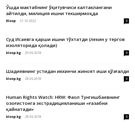
Ўшда мактабнинг ўқитувчиси калтаклангани
айтилди, милиция ишни текширмоқда
Kloop
-
31.10.2022
0
Суд Исаевга қарши ишни тўхтатди (лекин у тергов
изоляторида қолади)
kloop.kg
-
29.06.2018
0
Шадиевнинг устидан иккинчи жиноят иши қўзғалди
kloop.kg
-
28.06.2018
0
Human Rights Watch: HRW: Фаол Тунгишбаевнинг
Қозоғистонга экстрадицияланиши «ғазабни
қайнатади»
kloop.kg
-
28.06.2018
0