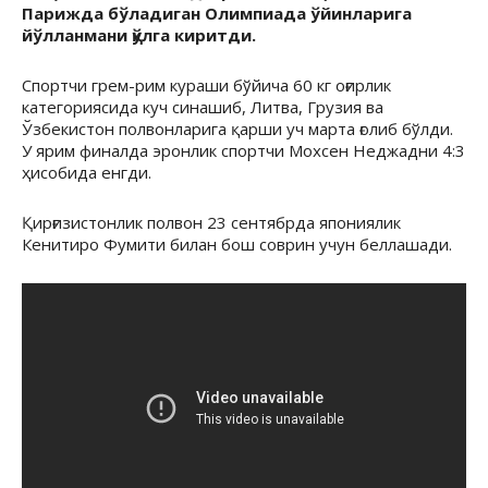
Парижда бўладиган Олимпиада ўйинларига
йўлланмани қўлга киритди.
Спортчи грем-рим кураши бўйича 60 кг оғирлик
категориясида куч синашиб, Литва, Грузия ва
Ўзбекистон полвонларига қарши уч марта ғолиб бўлди.
У ярим финалда эронлик спортчи Мохсен Неджадни 4:3
ҳисобида енгди.
Қирғизистонлик полвон 23 сентябрда япониялик
Кенитиро Фумити билан бош соврин учун беллашади.